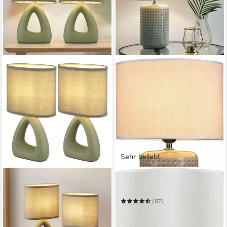
Sehr beliebt
GLOBO LIGHTING
PAULEEN
Tischleuchte
Tischleuchte Go for Glow
42,99 €
(87)
in 2-3 Werktagen bei dir
45,70 €
UVP
58,49 €
-22%