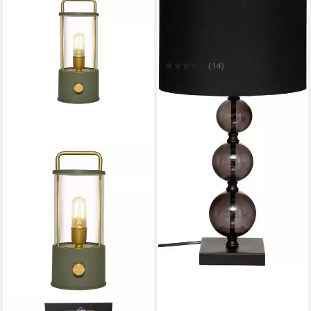
ATMOSPHERA CRÉATEUR
D'INTÉRIEUR
Tischleuchte Tischleuchte
ALMA, H. 52 cm, schwarz
(14)
37,99 €
UVP
48,99 €
-22%
in 4-5 Werktagen bei dir
COEN BAKKER DECO BV