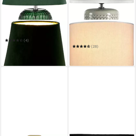
PAULEEN
PAULEEN
Tischleuchte Crystal Velours
LED Tischleuchte Go for
Glow
(4)
51,26 €
UVP
66,49 €
(28)
66,58 €
-23%
in 2-3 Werktagen bei dir
in 2-3 Werktagen bei dir