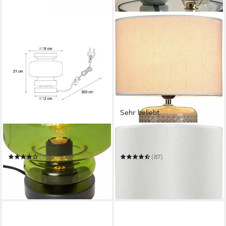
Sehr beliebt
QAZQA
PAULEEN
Tischleuchte Denise
Tischleuchte Go for Glow
(1)
(87)
34,90 €
45,70 €
UVP
53,95 €
UVP
58,49 €
-35%
-22%
in 4-5 Werktagen bei dir
in 2-3 Werktagen bei dir