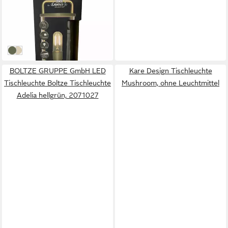
LED Tischleuchte Portable
Light
18,09 €
in 3-4 Werktagen bei dir
oliv
sand-creme
BOLTZE GRUPPE GmbH LED
Kare Design Tischleuchte
Tischleuchte Boltze Tischleuchte
Mushroom, ohne Leuchtmittel
Adelia hellgrün, 2071027