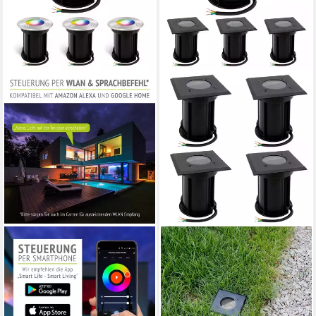
LINOVUM
LINOVUM
LED Gartenstrahler 4x LED
LED Gartenstrahler 4x BOQU
Bodenstrahler BORU rund
Einbau Bodenstrahler für
gebürstet mit LED SMART
GU10 eckig schwarz IP67
GU10 dimmbar, Smart
Bodenleuchte