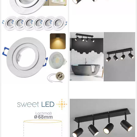
SWEET LED
TRIO LEUCHTEN
LED Einbaustrahler 6er Set
LED Deckenstrahler
IP44 Bad Aluminium GU10
Badezimmer geeignet, Breite
7W LED Spots 230V Alu-
52cm, dimmbar, LED
gebürstet, Leuchtmittel
wechselbar, Warmweiß, innen