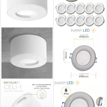
SSC-LUXON
SWEET LED
LED Aufbaustrahler CELI-1
LED Einbaustrahler 10er SET
Aufbauspot fuer Bad &
IP44 Bad 6,5W 230V 3000K
Aussen IP44 in weiss mit LED
LED Einbauspots Chrom flach
Modul 4W, Neutralweiß
Warmweiß, 3000K,