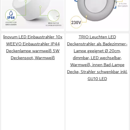
Produktdatenblatt
Produktdatenblatt
Warmweiß, Deckenspots, Ø
14,33 €
69,99 €
UVP
29,95 €
85 mm, Einbauleuchten
lieferbar - in 3-4 Werktagen bei dir
-52%
lieferbar - in 2-3 Werktagen bei dir
linovum LED Einbaustrahler 10x
TRIO Leuchten LED
WEEVO Einbaustrahler IP44
Deckenstrahler als Badezimmer-
Deckenlampe warmweiß 5W
Lampe geeignet Ø 20cm,
Deckenspot, Warmweiß
dimmbar, LED wechselbar,
Warmweiß, innen Bad-Lampe
Decke, Strahler schwenkbar inkl.
GU10 LED