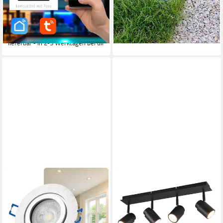
Produktdatenblatt
89,95 €
UVP
149,95 €
119,95 €
UVP
199,95 €
(22,49 €/ 1 Stk)
(29,99 €/ 1 Stk)
-40%
-40%
lieferbar - in 2-3 Werktagen bei dir
lieferbar - in 2-3 Werktagen bei dir