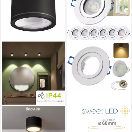
LINOVUM
SWEET LED
LED Aufbaustrahler NUHA
LED Einbaustrahler 6er Set
Bad Aufbauspot in schwarz &
IP44 Bad Aluminium GU10