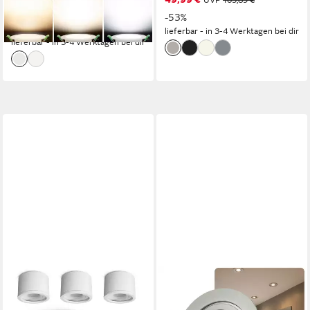
UVP
59,99 €
UVP
105,89 €
dimmbar LED Modul nur 3cm
(5,83 €/ 1 Stk)
-53%
Einbautiefe für Bad, Außen,
-42%
lieferbar - in 3-4 Werktagen bei dir
Deckenstrahler, Einbauspot
lieferbar - in 3-4 Werktagen bei dir