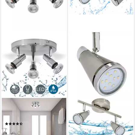
B.K.LICHT
TRANGO
Deckenleuchte BKL1137, LED
LED Deckenstrahler, 2-
wechselbar
flammig 1009-22 Badleuchte
(22)
WET IP44 Bad Deckenleuchte
ab 41,73 €
UVP
59,99 €
in Nickel matt & Chrom,