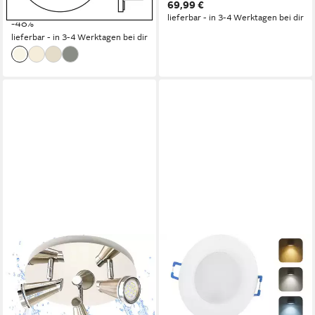
46,99 €
69,99 €
UVP
89,99 €
Modul für Bad, Dusche,
3000K, warmweiß,
lieferbar - in 3-4 Werktagen bei dir
-48%
Einbauspots, Deckenstrahler,
Deckenstrahler,
lieferbar - in 3-4 Werktagen bei dir
Deckenlampe, Badleuchte
Einbauleuchten,
Deckenlampen