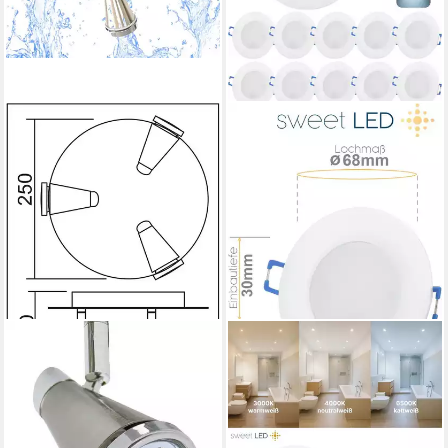
TRANGO
SWEET LED
LED Deckenstrahler, 3-
LED Einbaustrahler 10er SET
flammig 1009-32R LED
IP44 CCT 230V LED
Badleuchte IP44 WET in
Einbauspot flach 3000K
Rondell, Bad Deckenleuchte in
4000K 6500K Weiß, 3000K -