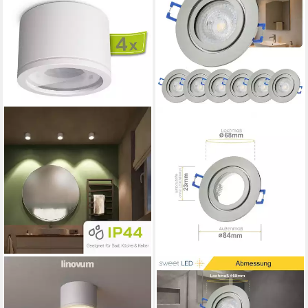
LINOVUM
SWEET LED
LED Aufbaustrahler NUHA
LED Einbaustrahler 6er Set
Bad Aufbaustrahler weiß rund
IP44 Feuchtraum