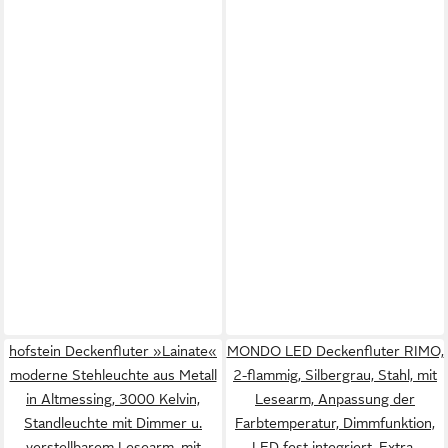
hofstein Deckenfluter »Lainate«
MONDO LED Deckenfluter RIMO,
moderne Stehleuchte aus Metall
2-flammig, Silbergrau, Stahl, mit
in Altmessing, 3000 Kelvin,
Lesearm, Anpassung der
Standleuchte mit Dimmer u.
Farbtemperatur, Dimmfunktion,
verstellbarem Lesearm, mit
LED fest integriert, Extra-