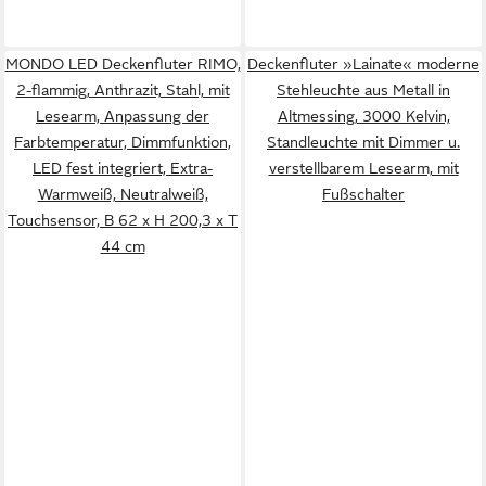
MONDO LED Deckenfluter RIMO,
Deckenfluter »Lainate« moderne
2-flammig, Anthrazit, Stahl, mit
Stehleuchte aus Metall in
Lesearm, Anpassung der
Altmessing, 3000 Kelvin,
Farbtemperatur, Dimmfunktion,
Standleuchte mit Dimmer u.
LED fest integriert, Extra-
verstellbarem Lesearm, mit
Warmweiß, Neutralweiß,
Fußschalter
Touchsensor, B 62 x H 200,3 x T
44 cm