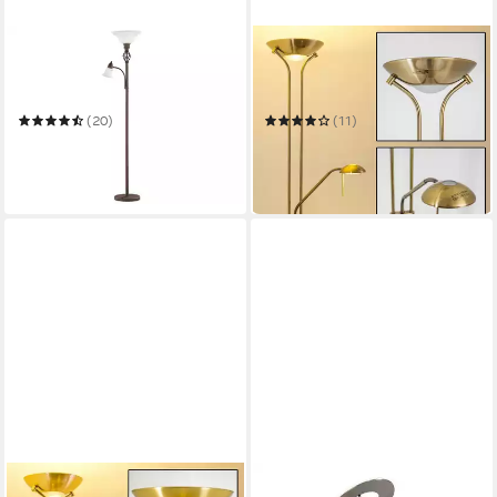
TRIO LEUCHTEN
HOFSTEIN
LED Deckenfluter mit
Deckenfluter »Roppa«
Leselampe & Glasschirm,
dimmbare Stehleuchte aus
Höhe 180cm
Metall in Altmessing
(20)
(11)
120,99 €
109,99 €
UVP
204,97 €
UVP
144,90 €
-41%
-24%
in 5-6 Werktagen bei dir
in 2-3 Werktagen bei dir
HOFSTEIN
LED Deckenfluter MERLE,