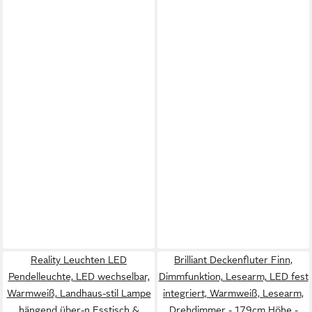
Reality Leuchten LED
Brilliant Deckenfluter Finn,
Pendelleuchte, LED wechselbar,
Dimmfunktion, Lesearm, LED fest
Warmweiß, Landhaus-stil Lampe
integriert, Warmweiß, Lesearm,
hängend über-n Esstisch &
Drehdimmer - 179cm Höhe -