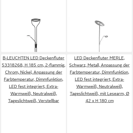
CASA NOVA
FISCHER & HONSEL
LED Deckenfluter SEATTLE,
LED Stehlampe
ab 299,90 €
2-flammig, H 180 cm,
in 2-3 Werktagen bei dir
ab 82,90 €
Schwarz
in 2-3 Werktagen bei dir
B-LEUCHTEN LED Deckenfluter
LED Deckenfluter MERLE,
53318268, H 185 cm, 2-flammig,
Schwarz, Metall, Anpassung der
Chrom, Nickel, Anpassung der
Farbtemperatur, Dimmfunktion,
Farbtemperatur, Dimmfunktion,
LED fest integriert, Extra-
LED fest integriert, Extra-
Warmweiß, Neutralweiß,
Warmweiß, Neutralweiß,
Tageslichtweiß, mit Lesearm, Ø
Tageslichtweiß, Verstellbar
42 x H 180 cm