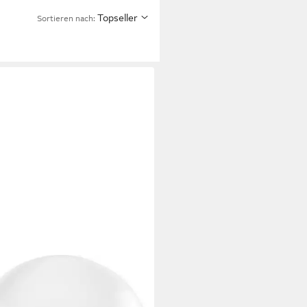
Topseller
Sortieren nach:
LCRAFT
nlampe Linse für Lupenleuchte
mm 5 Dioptrien 2.25x fach TO-