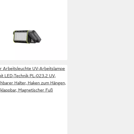
LENSER
henlampe AF4R Work, 2000
n, 60m Leuchtweite, 20h
zeit, IP67, Akku & Kabel Betrieb
64,99 €
rbar - in 2-3 Werktagen bei dir
r Arbeitsleuchte UV-Arbeitslampe
it LED-Technik PL-023.2 UV,
hbarer Halter, Haken zum Hängen,
klappbar, Magnetischer Fuß