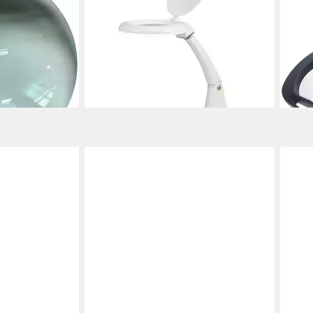
nse für
Arbeitsleuchte TOOLCRAFT TO-
Lupe
 5 Dioptrien
7427307 LED TISCH-
2.25
LUPENLEUCHTE SMD 5W Ø 100
dim
ab 2
MM Vergrößeru
en bei dir
liefe
Produktdatenblatt
39,94 €
lieferbar - in 2-3 Werktagen bei dir