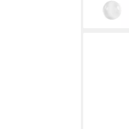
1.75 x 820 Im, Dimmb
92,94 €
lieferbar - in 2-3 Werktag
TOOLCRAFT
Arbeitsleuchte TOO