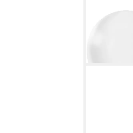
TOOLCRAFT
Lupenlampe Ersatzlins
Lupenleuchte ø127 mm
1.75x TO-5137791
20,89 €
lieferbar - in 2-3 Werktag