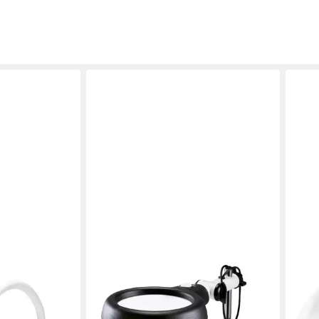
TOOLCRAFT
TOO
penleuchte TO-
Lupenlampe LED-Lupenleuchte
Lupe
helligkeit auf zwei Ebenen TO-
100 