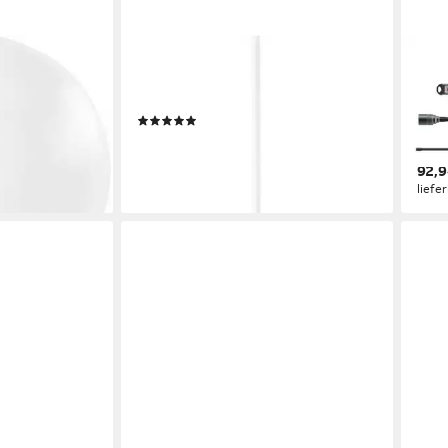
TOOLCRAFT
LED
e für
Arbeitsleuchte Rollbares Rundstativ
Tasc
 3 Dioptrien
für Lupenleuchte TO-7167603
Tasc
(1)
Schw
58,94 €
Insp
lieferbar - in 2-3 Werktagen bei dir
en bei dir
92,9
liefe