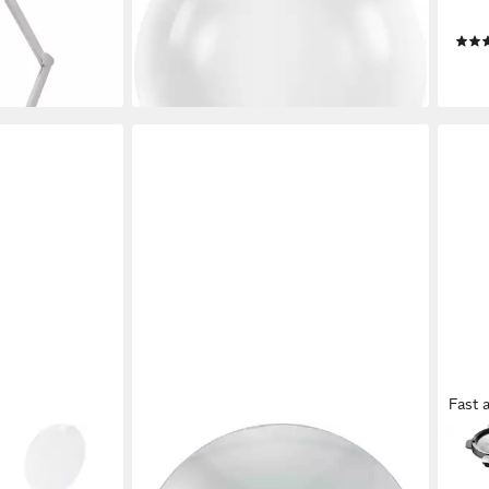
ar ink
2.25x TO-5137794
TO-
22,89 €
16,8
en bei dir
lieferbar - in 2-3 Werktagen bei dir
liefe
Fast 
TOOLCRAFT
ESC
LCRAFT TO-
Lupenlampe Ersatz Linse für
Lupe