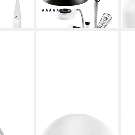
7427316, dimmbar
513
(13)
18,8
en bei dir
26,83 €
liefe
lieferbar - in 2-3 Werktagen bei dir
TOOLCRAFT
TOO
LCRAFT TO-
Lupenlampe Ersatz Linse für
Lupe
te 127 mm 3D
Lupenleuchte ø127 mm 5 Dioptrien
Verg