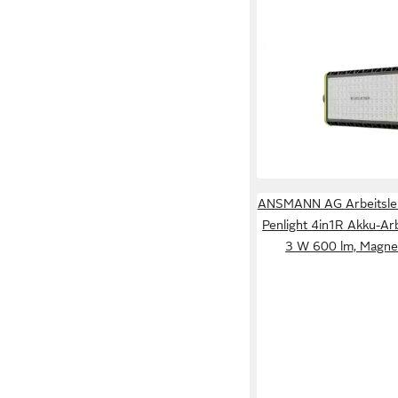
LEDLENSER
Taschenlampe AF12R
Lumen, 135m Leuchtw
Helligkeitsstufen, IP6
ab 249,99 €
lieferbar - in 2-3 Werktag
ANSMANN AG Arbeitsleuc
Penlight 4in1R Akku-Ar
3 W 600 lm, Magne