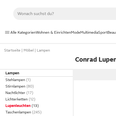
Alle Kategorien
Wohnen & Einrichten
Mode
Multimedia
Sport
Beau
Startseite
Möbel
Lampen
Conrad Lupen
Lampen
Stehlampen
Stirnlampen
Nachtlichter
Lichterketten
Lupenleuchten
Taschenlampen