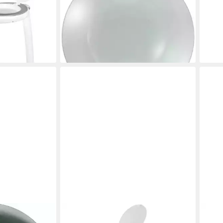
 Tisch-
Lupenleuchte ø127 mm 8 Dioptrien 3
vari
ab 4
ßerungsfakto
x TO-4987857
liefe
18,89 €
lieferbar - in 2-3 Werktagen bei dir
en bei dir
TOOLCRAFT
IDEA