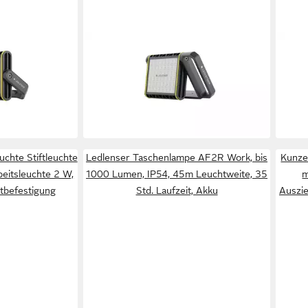
LEDLENSER
LED
 Work, 8000
Taschenlampe AF8R Work, 4000
Tasc
eite, 5
Lumen, 95m Leuchtweite, 14 Std.
Lume
7, Akku
Laufzeit, IP67, Wiederaufladbar
Lauf
ab 199,99 €
ab 1
en bei dir
lieferbar - in 2-3 Werktagen bei dir
liefe
hte Stiftleuchte
Ledlenser Taschenlampe AF2R Work, bis
Kunze
beitsleuchte 2 W,
1000 Lumen, IP54, 45m Leuchtweite, 35
m
tbefestigung
Std. Laufzeit, Akku
Auszie