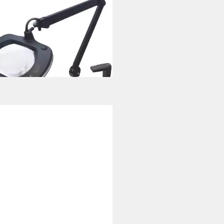
nlampe LED-Lupenleuchte
x 1100 lm ESD LE-WWE5D,
mbar
75,00 €
rbar - in 2-3 Werktagen bei dir