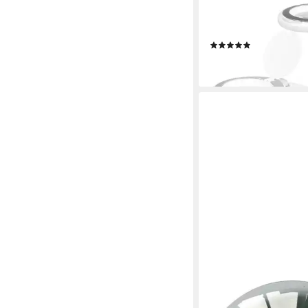
7453173 30 SMD LED
Lupenleuchte Vergrö
Produktdatenblatt
(1)
49,94 €
lieferbar - in 2-3 Werktag
TOOLCRAFT