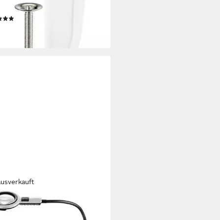
6839889
(3)
9 €
rbar - in 2-3 Werktagen bei dir
ausverkauft
HENBACH
nlampe LED-Lupenleuchte