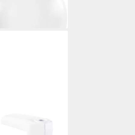
7788
9 €
rbar - in 2-3 Werktagen bei dir
LCRAFT
nlampe Tischklemme für
rößerungsleuchte, 12.4 mm Stift