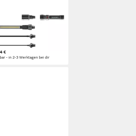
LENSER
henlampe Workers Friend,
henlampen, Montagelampen,
anenhalslampen,
ektionslampen
4 €
rbar - in 2-3 Werktagen bei dir