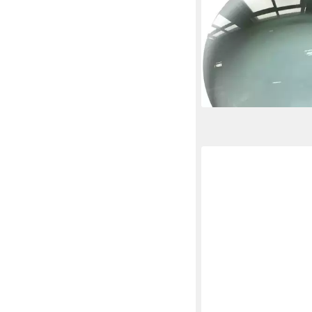
Lupenlampe Ersatz Li
Lupenleuchte ø127 mm
2.25x 1595627
15,39 €
lieferbar - in 2-3 Werktag