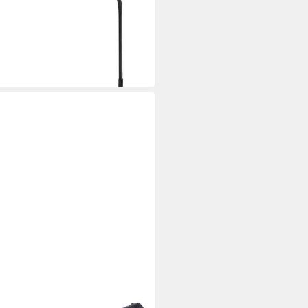
oLED flex XL 27815
05,00 €
rbar - in 2-3 Werktagen bei dir
L TEK