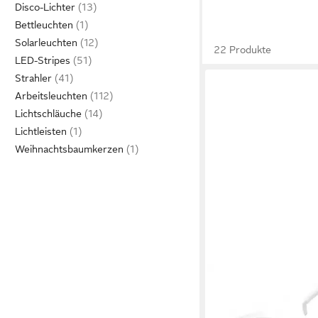
Disco-Lichter
Bettleuchten
Solarleuchten
22 Produkte
LED-Stripes
Strahler
Arbeitsleuchten
Lichtschläuche
Lichtleisten
Weihnachtsbaumkerzen
TOOLCRAFT
Lupenlampe 2-in-1 Lu
7447449, dimmbar