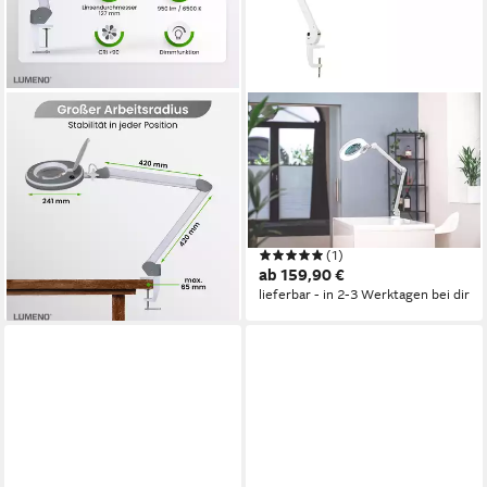
LUMENO
LUMENO
Lupenlampe 821X LED
Lupenlampe 824XPRO LED
dimmbare Lupenlampe mit
Lupenleuchte dimmbar und
kristallklarer 127mm Linse,
172 mm Linse, LED fest
LED fest integriert, Kaltweiß,
integriert, Kaltweiß, 6500
Produktdatenblatt
Produktdatenblatt
6500 K
(1)
ab 139,90 €
ab 159,90 €
lieferbar - in 2-3 Werktagen bei dir
lieferbar - in 2-3 Werktagen bei dir