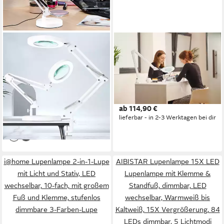
WOHNTRAUM24
LUMENO
Lupenlampe LED
Lupenlampe Lambda M
Lupenleuchte 2-in-1 10X Lupe
Lupenleuchte dimmbar mit
mit Licht und Ständer mit
127 mm Glaslinse, LED fest
Klemme, LED fest integriert,
integriert, Kaltweiß, 6500 K
39,99 €
Produktdatenblatt
Warmweiß bis Kaltweiß, 3
UVP
99,98 €
ab 114,90 €
Farbmodi & 10
-60%
lieferbar - in 2-3 Werktagen bei dir
lieferbar - in 3-4 Werktagen bei dir
Helligkeitsstufen, für Lesen,
Nähen, Basteln, Senioren
i@home Lupenlampe 2-in-1-Lupe
AIBISTAR Lupenlampe 15X LED
mit Licht und Stativ, LED
Lupenlampe mit Klemme &
wechselbar, 10-fach, mit großem
Standfuß, dimmbar, LED
Fuß und Klemme, stufenlos
wechselbar, Warmweiß bis
dimmbare 3-Farben-Lupe
Kaltweiß, 15X Vergrößerung, 84
LEDs dimmbar, 5 Lichtmodi