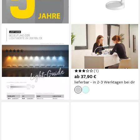
TRIO LEUCHTEN
LUMENO
LED Tischleuchte LUPO,
Lupenlampe 680X LED
Lupe, LED fest integriert
Klemmleuchte mit 30 SMD-
(15)
LEDs, 6 Watt, LED fest
43,33 €
UVP
89,99 €
integriert, Kaltweiß, 6500 K
-52%
Produktdatenblatt
lieferbar - in 3-4 Werktagen bei dir
(1)
ab 37,90 €
lieferbar - in 2-3 Werktagen bei dir