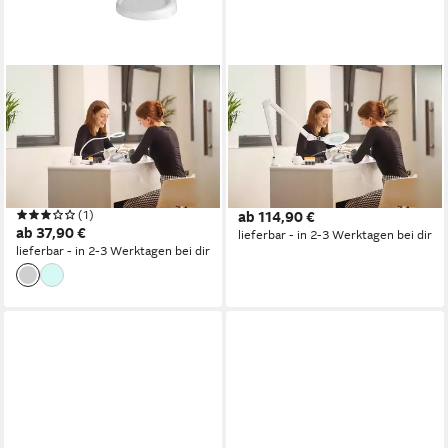
LUMENO
LUMENO
Lupenlampe 680X LED
Lupenlampe Lambda M
Klemmleuchte mit 30 SMD-
Lupenleuchte dimmbar mit
LEDs, 6 Watt, LED fest
127 mm Glaslinse, LED fest
integriert, Kaltweiß, 6500 K
integriert, Kaltweiß, 6500 K
Produktdatenblatt
Produktdatenblatt
(1)
ab 114,90 €
ab 37,90 €
lieferbar - in 2-3 Werktagen bei dir
lieferbar - in 2-3 Werktagen bei dir