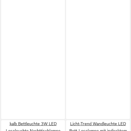
kalb Bettleuchte 3W LED
Licht-Trend Wandleuchte LED
Leseleuchte Nachttischlampe
Bett-Leselampe mit indirektem