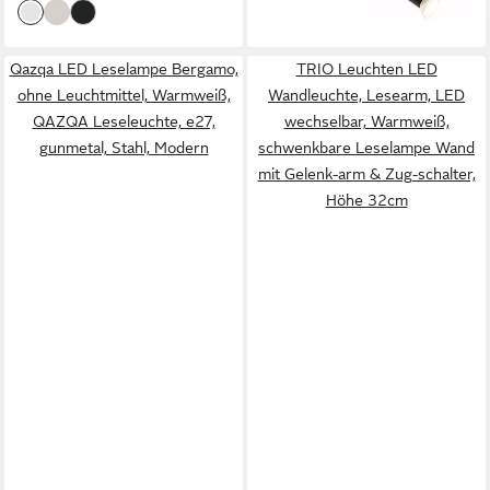
lieferbar - in 4-5 Werktagen bei dir
Qazqa LED Leselampe Bergamo,
TRIO Leuchten LED
ohne Leuchtmittel, Warmweiß,
Wandleuchte, Lesearm, LED
QAZQA Lese­leuchte, e27,
wechselbar, Warmweiß,
gunmetal, Stahl, Modern
schwenkbare Leselampe Wand
mit Gelenk-arm & Zug-schalter,
Höhe 32cm