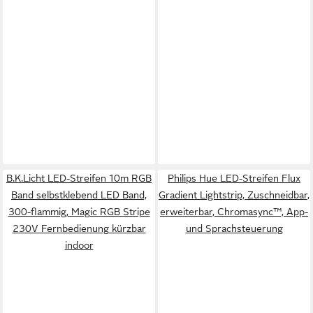
B.K.Licht LED-Streifen 10m RGB
Philips Hue LED-Streifen Flux
Band selbstklebend LED Band,
Gradient Lightstrip, Zuschneidbar,
300-flammig, Magic RGB Stripe
erweiterbar, Chromasync™, App-
230V Fernbedienung kürzbar
und Sprachsteuerung
indoor