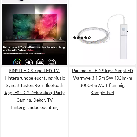
B.K.LICHT
PAULMANN
Schrankleuchte BKL1231-
LED Stripe LED Strip 1m 2W
SEC-1, LED fest integriert,
156lm/m 3000K, 1-flammig,
3000K - Warmweiß
batteriebetrieben
(70)
(4)
13,99 €
ab 14,73 €
15,99 €
lieferbar - in 2-3 Werktagen bei dir
-13%
lieferbar - in 3-4 Werktagen bei dir
KINSI LED Stripe LED TV-
Paulmann LED Stripe SimpLED
Hintergrundbeleuchtung,Music
Warmweiß 1,5m 5W 192lm/m
Sync,3 Tasten,RGB Bluetooth
3000K 6VA, 1-flammig,
App, Für DIY Dekoration, Party,
Komplettset
Gaming, Dekor, TV
Hintergrundbeleuchtung