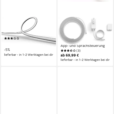
PHILIPS HUE
PHILIPS HUE
LED-Streifen Play Gradient
LED-Streifen Flux Gradient
Lightstrip
Lightstrip, Zuschneidbar,
(10)
erweiterbar, Chromasync™,
ab 199,99 €
UVP
209,99 €
App- und Sprachsteuerung
-5%
(3)
lieferbar - in 1-2 Werktagen bei dir
ab 69,99 €
lieferbar - in 1-2 Werktagen bei dir