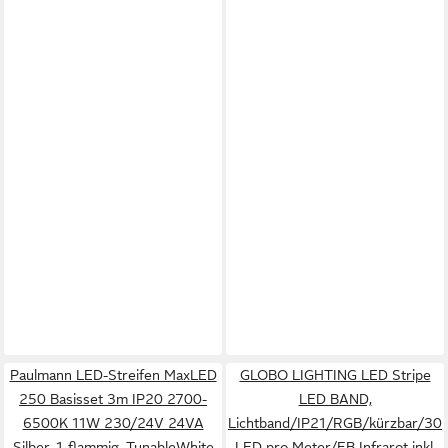
Paulmann LED-Streifen MaxLED
GLOBO LIGHTING LED Stripe
250 Basisset 3m IP20 2700-
LED BAND,
6500K 11W 230/24V 24VA
Lichtband/IP21/RGB/kürzbar/30
Silber, 1-flammig, TunableWhite
LED pro Meter/FB Infrarot inkl.