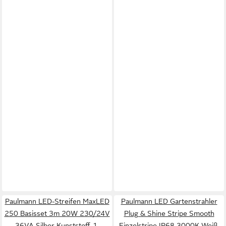
Paulmann LED-Streifen MaxLED
Paulmann LED Gartenstrahler
250 Basisset 3m 20W 230/24V
Plug & Shine Stripe Smooth
36VA Silber Kunststoff, 1-
Einzelstripe IP68 3000K Weiß,