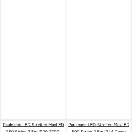
Paulmann LED-Streifen MaxLED
Paulmann LED-Streifen MaxLED
250 Stripe 2,5m IP20 2700-
500 Stripe 2,5m IP44 Cover