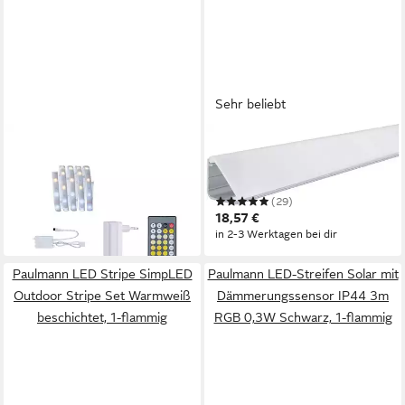
Sehr beliebt
PAULMANN
PAULMANN
LED-Streifen MaxLED 250
LED-Stripe-Profil Delta Profil
Basisset 1,5m 2700-6500K
mit Diffusor 1m Alu eloxiert,
29,55 €
5,5W 230/24V 24VA Silber
Satin, Alu/Kunststoff
UVP
34,49 €
(29)
18,57 €
-14%
in 2-3 Werktagen bei dir
in 2-3 Werktagen bei dir
Paulmann LED Stripe SimpLED
Paulmann LED-Streifen Solar mit
Outdoor Stripe Set Warmweiß
Dämmerungssensor IP44 3m
beschichtet, 1-flammig
RGB 0,3W Schwarz, 1-flammig