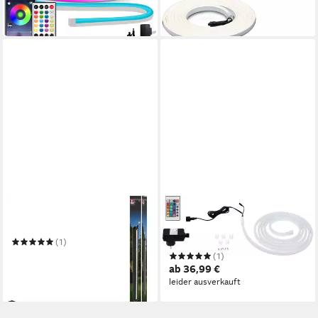
-24%
in 9-11 Werktagen bei dir
PAULMANN
PAULMANN
LED Lichtleiste Plug & Shine
LED-Streifen SimpLED
Outdoor Basisset IP44 RGB
(1)
beschichtet
ab 63,19 €
UVP
80,99 €
(1)
ab 36,99 €
-22%
leider ausverkauft
in 2-3 Werktagen bei dir