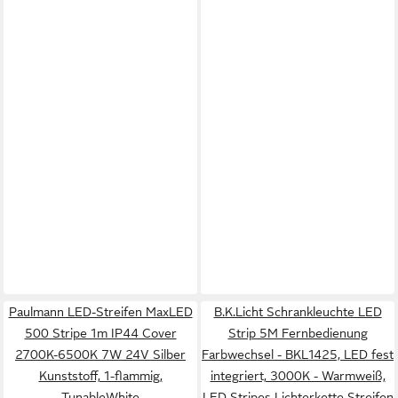
Paulmann LED-Streifen MaxLED
B.K.Licht Schrankleuchte LED
500 Stripe 1m IP44 Cover
Strip 5M Fernbedienung
2700K-6500K 7W 24V Silber
Farbwechsel - BKL1425, LED fest
Kunststoff, 1-flammig,
integriert, 3000K - Warmweiß,
TunableWhite
LED Stripes Lichterkette Streifen