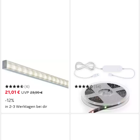
PAULMANN
B.K.LICHT
LED-Streifen Square Profil
Schrankleuchte LED Streifen
mit Diffusor 1m Alu eloxiert
2m Smart Home Wifi App-
Steuerung
(6)
(54)
21,01 €
ab 11,76 €
UVP
23,99 €
UVP
21,99 €
-12%
-47%
in 2-3 Werktagen bei dir
in 3-4 Werktagen bei dir