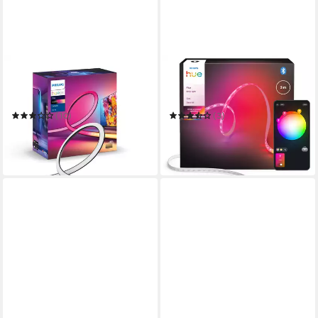
PHILIPS HUE
PHILIPS HUE
LED-Streifen Play Gradient
LED-Streifen Flux Gradient
Lightstrip
Lightstrip
(10)
(3)
ab 199,99 €
ab 69,99 €
UVP
209,99 €
in 1-2 Werktagen bei dir
-5%
in 1-2 Werktagen bei dir