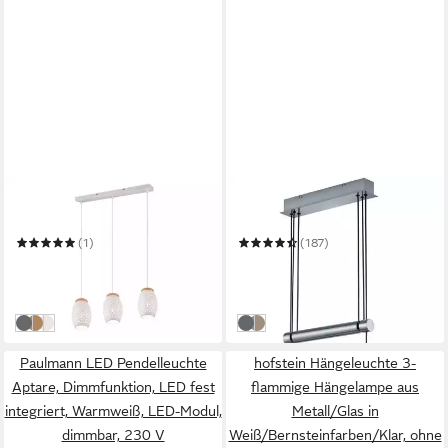
REALITY LEUCHTEN
TRIO LEUCHTEN
LED Pendelleuchte
Pendelleuchte Garda
(1)
(187)
59,99 €
ab 81,23 €
UVP
140,96 €
UVP
176,99 €
-57%
-54%
in 5-6 Werktagen bei dir
in 3-4 Werktagen bei dir
Weiß
Coffee
Schwarz Gold
weiß, nickelfarben matt
grau, nickelfarben matt
Paulmann LED Pendelleuchte
hofstein Hängeleuchte 3-
Aptare, Dimmfunktion, LED fest
flammige Hängelampe aus
integriert, Warmweiß, LED-Modul,
Metall/Glas in
dimmbar, 230 V
Weiß/Bernsteinfarben/Klar, ohne