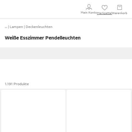
Mein Konto
Merkzettel
Warenkorb
…
Lampen
Deckenleuchten
Weiße Esszimmer Pendelleuchten
1.191 Produkte