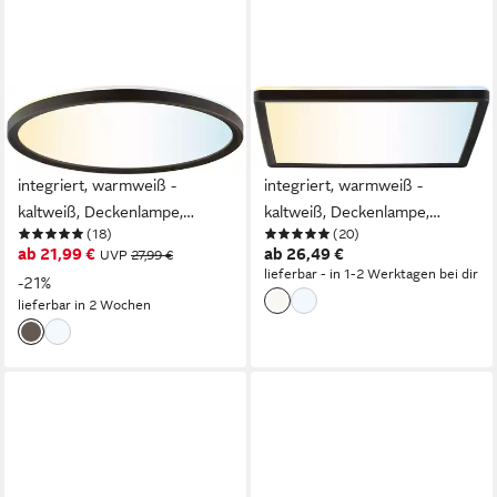
HANSEATIC
HANSEATIC
LED Panel DLP220A, CCT -
LED Panel DLP220A, CCT -
über Fernbedienung, LED fest
über Fernbedienung, LED fest
integriert, warmweiß -
integriert, warmweiß -
kaltweiß, Deckenlampe,
kaltweiß, Deckenlampe,
(18)
(20)
Deckenleuchte, dimmbar, CCT
Deckenleuchte, dimmbar, CCT
ab 21,99 €
ab 26,49 €
UVP
27,99 €
über Wandschalter, Backlight
über Wandschalter, Backlight
lieferbar - in 1-2 Werktagen bei dir
-21%
lieferbar in 2 Wochen