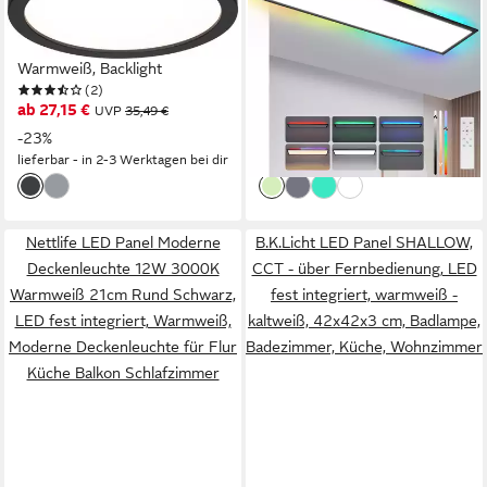
rund 190mm 11,2W 850lm
Dimmbar RGB 100x25 24W
3000K, LED fest integriert,
Backlight Tageslichtlampe
Warmweiß, Backlight
Büro, Dimmbar mit
(2)
Produktdatenblatt
Fernbedienung, LED fest
ab 27,15 €
62,99 €
UVP
35,49 €
UVP
127,99 €
integriert, RGB Farbwechsel,
-23%
-51%
für Werkstatt Flur Küche
lieferbar - in 2-3 Werktagen bei dir
lieferbar - in 6-7 Werktagen bei dir
Wohnzimmer
Nettlife LED Panel Moderne
B.K.Licht LED Panel SHALLOW,
Deckenleuchte 12W 3000K
CCT - über Fernbedienung, LED
Warmweiß 21cm Rund Schwarz,
fest integriert, warmweiß -
LED fest integriert, Warmweiß,
kaltweiß, 42x42x3 cm, Badlampe,
Moderne Deckenleuchte für Flur
Badezimmer, Küche, Wohnzimmer
Küche Balkon Schlafzimmer