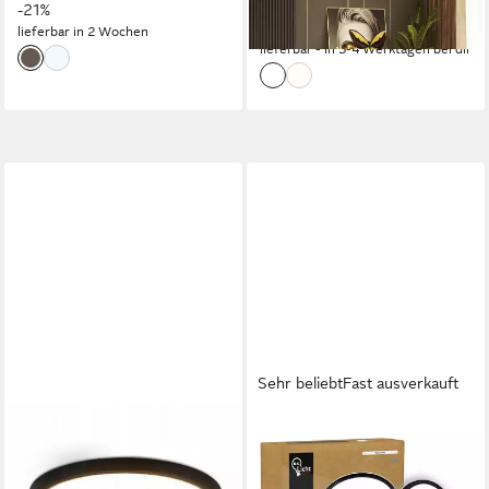
UVP
33,99 €
-21%
-59%
lieferbar in 2 Wochen
lieferbar - in 3-4 Werktagen bei dir
Sehr beliebt
Fast ausverkauft
NETTLIFE
B.K.LICHT
LED Panel 15W Rund Ø18cm
LED Deckenleuchte Panel
Flache Deckenleuchte
Flach 30mm Backlight Effekt