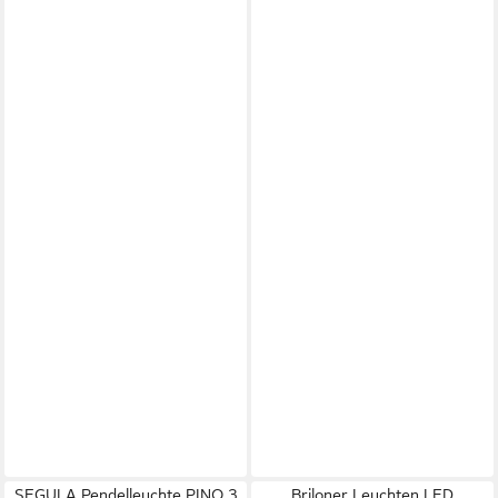
SEGULA Pendelleuchte PINO 3
Briloner Leuchten LED