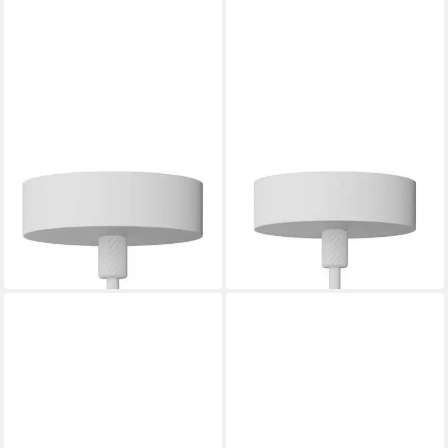
SEGULA
SEGULA
Pendelleuchte ALIX Wave 4m
Pendelleuchte ALIX Wave 5m
white
white
60,49 €
63,99 €
in 3-4 Werktagen bei dir
in 3-4 Werktagen bei dir