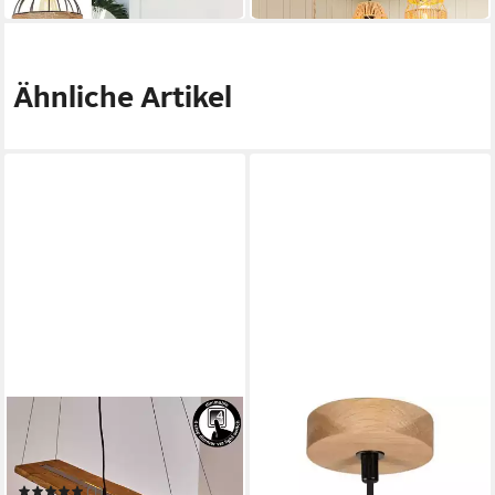
Ähnliche Artikel
HOFSTEIN
SEGULA
Pendelleuchte »Volano«
Pendelleuchte FLOW Eiche
dimmbare aus Holz/Metall in
geölt
96,49 €
Braun/Dunkelgrau
(1)