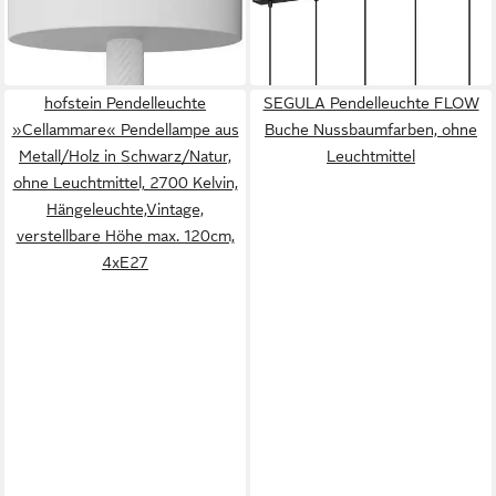
white
gebeizt
54,99 €
315,49 €
in 3-4 Werktagen bei dir
in 3-4 Werktagen bei dir
hofstein Pendelleuchte
SEGULA Pendelleuchte FLOW
»Cellammare« Pendellampe aus
Buche Nussbaumfarben, ohne
Metall/Holz in Schwarz/Natur,
Leuchtmittel
ohne Leuchtmittel, 2700 Kelvin,
Hängeleuchte,Vintage,
verstellbare Höhe max. 120cm,
4xE27