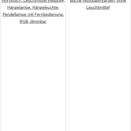
Hornitos-c, Leuchtmittel inklusive,
Buche Nussbaumfarben, ohne
Hängelampe, Hängeleuchte,
Leuchtmittel
Pendellampe mit Fernbedienung,
RGB, dimmbar