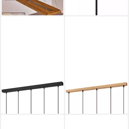
in 3-4 Werktagen bei dir
159,99 €
in 2-3 Werktagen bei dir
SEGULA
SEGULA
Pendelleuchte PINO 5 Kiefer
Pendelleuchte FLOW 5 Eiche
Nussbaumfarben
geölt
315,49 €
350,49 €
in 3-4 Werktagen bei dir
in 3-4 Werktagen bei dir