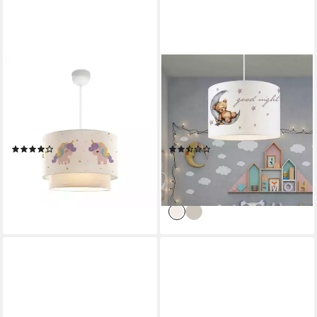
LUX.PRO
LUX.PRO
Pendelleuchte, ohne
Hängeleuchten, ohne
Leuchtmittel, Kinder-
Leuchtmittel, »Rugby«
Hängeleuchte »Lurgan«
höhenverstellbar Weiß mit
höhenverstellbar Einhorn
Teddy-Motiv
(14)
(4)
ab 30,99 €
ab 32,99 €
UVP
41,99 €
lieferbar - in 4-5 Werktagen bei dir
-21%
lieferbar - in 4-5 Werktagen bei dir