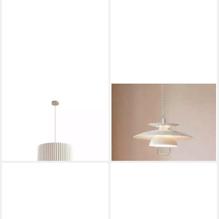
LINDBY
LINDBY
Hängeleuchte Libbie, Creme
Hängeleuchte Nadija, Metall,
IP20, 1 x 15 W LED
Weiß IP20, 1 x 60 W
74,90 €
79,90 €
UVP
99,90 €
UVP
119,90 €
-25%
-33%
lieferbar - in 3-4 Werktagen bei dir
lieferbar - in 3-4 Werktagen bei dir