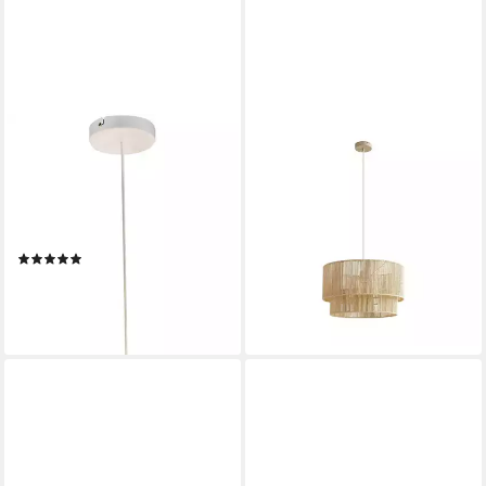
GLOBO LIGHTING
LINDBY
Pendelleuchte KITA, ohne
Hängeleuchte Anuva, Creme
Leuchtmittel, Kinderlampe,
IP20, 1 x 15 W LED
89,90 €
Kinderleuchte, Kinderzimmer,
UVP
99,90 €
Feuerwehr, Hängelampe
-10%
(2)
lieferbar - in 3-4 Werktagen bei dir
ab 43,45 €
UVP
69,99 €
-38%
lieferbar - in 6-8 Werktagen bei dir