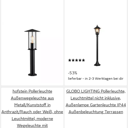
PAULMANN
TRIO LEUCHTEN
Pollerleuchte Classic IP44
Pollerleuchte, ohne
500mm 2200K 4,3W 420lm
Leuchtmittel, Weg-
230V Schwarz E27 Metall,
Beleuchtung, Laterne für
Leuchtmittel wechselbar,
draußen wetterfest, Garten-
(2)
ab 50,38 €
insektenfreundlich
UVP
62,99 €
Leuchten Strom
29,99 €
UVP
63,99 €
-20%
-53%
lieferbar - in 2-3 Werktagen bei dir
lieferbar - in 2-3 Werktagen bei dir
hofstein Pollerleuchte
GLOBO LIGHTING Pollerleuchte,
Außenwegeleuchte aus
Leuchtmittel nicht inklusive,
Metall/Kunststoff in
Außenlampe Gartenleuchte IP44
Anthrazit/Rauch oder Weiß, ohne
Außenbeleuchtung Terrassen
Leuchtmittel, moderne
Wegeleuchte mit