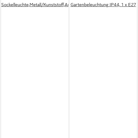
Sockelleuchte,Metall/Kunststoff,Anthrazit/Weiß,110cm,E27,IP44
Gartenbeleuchtung IP44, 1 x E27