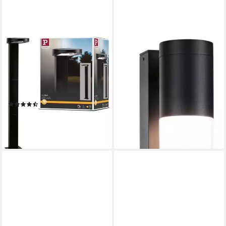
PAULMANN
PAULMANN
LED Pollerleuchte Ryse,
Pollerleuchte Outdoor 230V
Bewegungsmelder, LED fest
Tralia E27 IP44 anthrazit,
integriert, Warmweiß, LED-
ohne Leuchtmittel, E27, IP44
81,12 €
Modul
UVP
107,99 €
(3)
-25%
ab 47,58 €
UVP
59,99 €
lieferbar - in 2-3 Werktagen bei dir
-21%
lieferbar - in 2-3 Werktagen bei dir