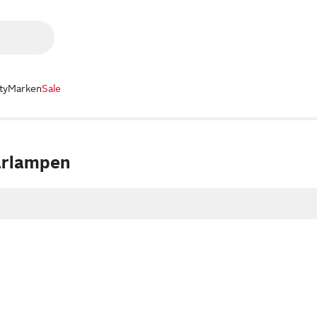
ty
Marken
Sale
arlampen