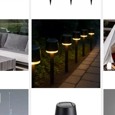
OTTO HOME
EASY
hte, USB-
LED Solarleuchte Ilian, LED-Solar
LED 
 integriert,
Gartenlicht, 6er Set,
Lade
echsler, 2er
Tageslichtsensor, LED fest integriert,
Warm