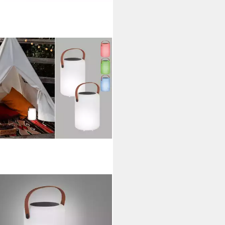
! BY FHL
Außen-Tischleuchte, USB-
funktion, LED fest integriert,
weiß, RGB Farbwechsler, 2er