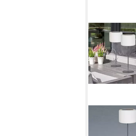
EASY! BY FHL
LED Außen-Tischleuc
Ladefunktion, LED fest
Warmweiß, RGB Farbw