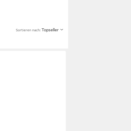
Topseller
Sortieren nach: