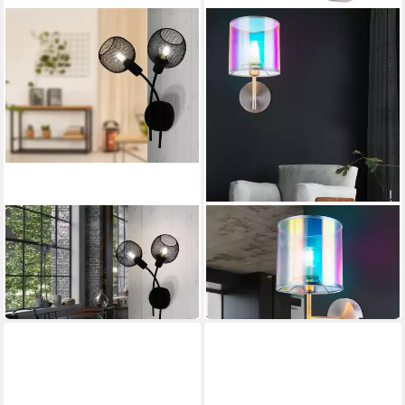
EGLO
GLOBO LIGHTING
LED Wandleuchte Wrington 1
Wandleuchte
25,95 €
33,99 €
UVP
50,90 €
UVP
44,99 €
-49%
-24%
in 5-6 Werktagen bei dir
in 6-7 Werktagen bei dir