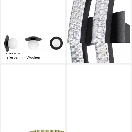
in 3-4 Werktagen bei dir
LICHT-ERLEBNISSE
Wandleuchte NERIO
44,95 €
lieferbar in 4 Wochen