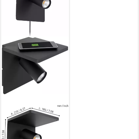
EGLO
Wandleuchte CIGLIE
55,27 €
UVP
166,90 €
-67%
in 3-4 Werktagen bei dir