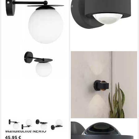
LICHT-ERLEBNISSE
EGLO
Wandleuchte NERIO
Wandleuchte Ono 2
45,95 €
Wandlampe, Aluminium und