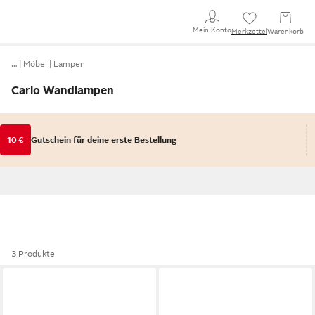
Mein Konto
Merkzettel
Warenkorb
…
Möbel
Lampen
Carlo Wandlampen
10 €
Gutschein für deine erste Bestellung
3 Produkte