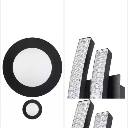
EGLO
Deckenleuchte LEJIAS
ab 20,93 €
UVP
55,90 €
-63%