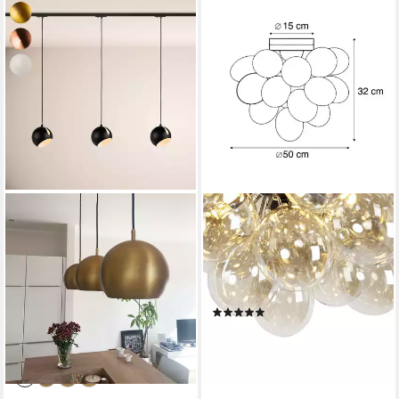
S.LUCE
QAZQA
Pendelleuchte Ball
Deckenleuchte Uvas, ohne
Esstischlampe 1-Phase-
Leuchtmittel, Warmweiß,
Schiene 200cm Ø 20cm
QAZQA Deckenleuchte, g9,
Mitteleinsp. Weiß
Gold, Glas, Design
(1)
ab 409,00 €
UVP
454,00 €
169,00 €
UVP
365,00 €
-10%
-54%
lieferbar - in 5-6 Werktagen bei dir
lieferbar - in 5-6 Werktagen bei dir