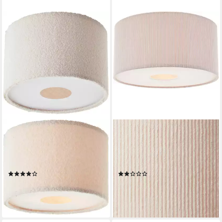
LEGER HOME BY LENA GERCKE
LEGER HOME BY LENA GERCKE
Deckenleuchte Debora, ohne
Deckenleuchte Kathleen, ohne
Leuchtmittel, Teddy-Stoff, Ø
Leuchtmittel, Cordstoff, Ø 45
35 cm, E27, beige
cm, E27, beige
(8)
(1)
55,49 €
72,49 €
UVP
99,99 €
lieferbar - in 2-4 Werktagen bei dir
-45%
lieferbar - in 2-3 Werktagen bei dir