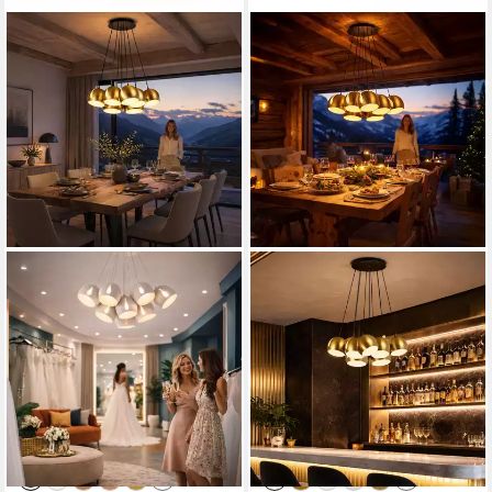
S.LUCE
S.LUCE
Pendelleuchte s.luce Ball
Pendelleuchte s.luce Ball
Mehrfach-Pendelleuchte
Mehrfach-Pendelleuchte
Cluster 7-flammig 7x30cm
Cluster 7-flammig 7x20cm
Schwarz
Gold
1.189,00 €
979,00 €
UVP
1.320,00 €
UVP
1.087,00 €
-10%
-10%
lieferbar - in 5-6 Werktagen bei dir
lieferbar - in 5-6 Werktagen bei dir
+3
+3