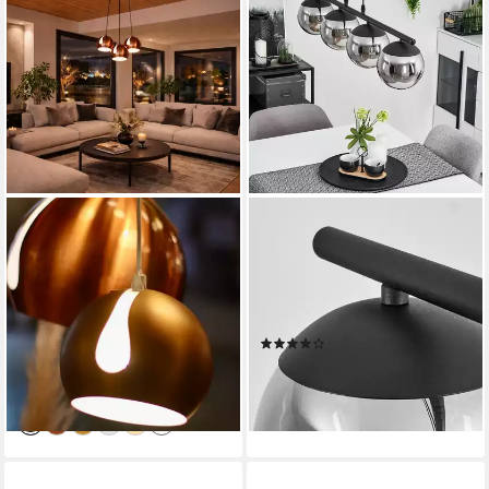
S.LUCE
HOFSTEIN
Pendelleuchte s.luce Ball
Pendelleuchte 4-flammige
Mehrfach-Pendelleuchte
Pendel Leuchte Hänge Lampe
Cluster 3-flammig 3x20cm
Ess Wohn Schlaf Raum
Schwarz
Beleuchtung
(17)
449,00 €
UVP
498,00 €
109,99 €
UVP
149,99 €
-10%
-27%
lieferbar - in 5-6 Werktagen bei dir
lieferbar - in 3-4 Werktagen bei dir
+3