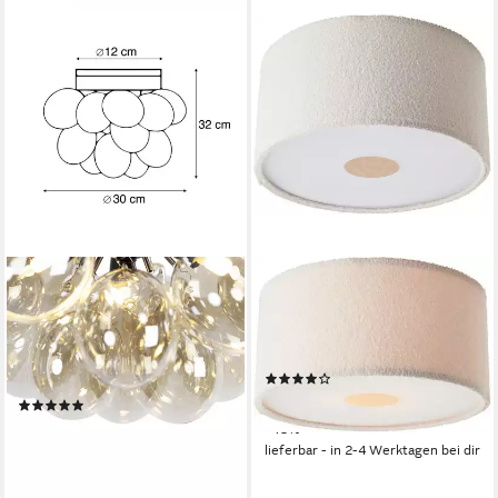
QAZQA
LEGER HOME BY LENA GERCKE
Deckenleuchte Uvas, ohne
Deckenleuchte Debora, ohne
Leuchtmittel, Warmweiß,
Leuchtmittel, Teddy-Stoff, Ø
QAZQA Deckenleuchte, g9,
45 cm, E27, beige
(4)
Gold, Glas, Design
71,49 €
UVP
139,99 €
(1)
85,90 €
UVP
195,00 €
-49%
lieferbar - in 2-4 Werktagen bei dir
-56%
lieferbar - in 5-6 Werktagen bei dir