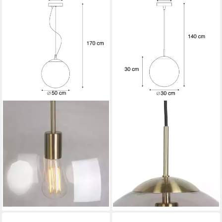
QAZQA
QAZQA
Pendelleuchte Ball, ohne
Pendelleuchte Ball, Dimmbar,
Leuchtmittel, Warmweiß,
LED wechselbar, Warmweiß,
QAZQA Hängeleuchte, e27,
QAZQA Hängeleuchte, e27,
Gold, Glas, Modern
Gold, Glas, Modern
179,00 €
Produktdatenblatt
UVP
269,00 €
78,90 €
UVP
125,00 €
-33%
-37%
lieferbar - in 5-6 Werktagen bei dir
lieferbar - in 5-6 Werktagen bei dir