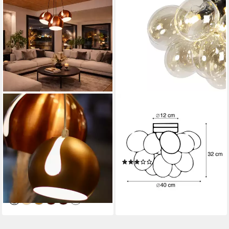
S.LUCE
QAZQA
Pendelleuchte s.luce Ball
Deckenleuchte Uvas, ohne
Mehrfach-Pendelleuchte
Leuchtmittel, Warmweiß,
Cluster 3-flammig 3x30cm
QAZQA Deckenleuchte, g9,
Schwarz
Gold, Glas, Design
(1)
539,00 €
UVP
598,00 €
109,00 €
UVP
245,00 €
-10%
-56%
lieferbar - in 5-6 Werktagen bei dir
lieferbar - in 5-6 Werktagen bei dir
+3