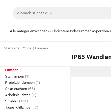
Alle Kategorien
Wohnen & Einrichten
Mode
Multimedia
Sport
Beau
Startseite
Möbel
Lampen
IP65 Wandla
Lampen
Stehlampen
Projektionslampen
Solarleuchten
Arbeitsleuchten
Strahler
Tageslichtlampen