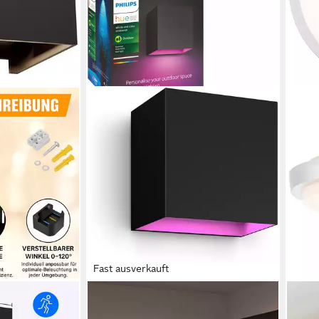
Fast ausverkauft
PHILIPS HUE
BRIL
te, LED fest
Smarte LED-Leuchte Outdoor White
Auße