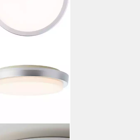
LIANT
n-Deckenleuchte Devora, LED