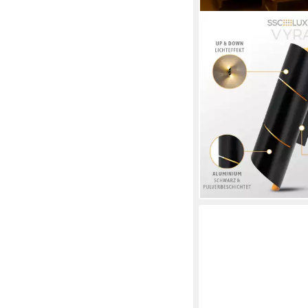
SSC-LUXON
LED Wandleuchte VY
Wandleuchte Innen s
Wandlicht inkl. G9 L
warmweiß, Warmwei
Produktdatenblatt
119,95 €
UVP
199,95 €
(29,99 €/ 1 Stk)
-40%
lieferbar - in 2-3 Werktag