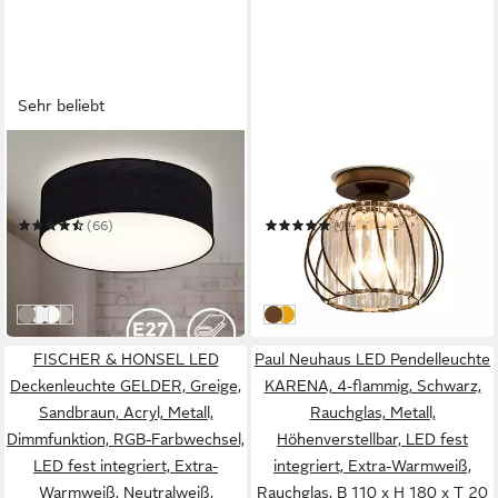
Sehr beliebt
B.K.LICHT
RISERVA
LED Deckenleuchte
Dekolicht Deckenleuchte,
Deckenleuchte Stoff-
Kristalllüster, Pendelleuchte
Deckenlampe Ø30cm 1-
im Retro-Industriestil
(66)
(1)
flammig E27 Wohnzimmer
ab 25,99 €
16,99 €
UVP
49,99 €
UVP
39,99 €
-48%
-58%
in 3-4 Werktagen bei dir
in 5-6 Werktagen bei dir
schwarz
weiß
weiß/grau
taupe
Schwarz
Gold
FISCHER & HONSEL LED
Paul Neuhaus LED Pendelleuchte
Deckenleuchte GELDER, Greige,
KARENA, 4-flammig, Schwarz,
Sandbraun, Acryl, Metall,
Rauchglas, Metall,
Dimmfunktion, RGB-Farbwechsel,
Höhenverstellbar, LED fest
LED fest integriert, Extra-
integriert, Extra-Warmweiß,
Warmweiß, Neutralweiß,
Rauchglas, B 110 x H 180 x T 20