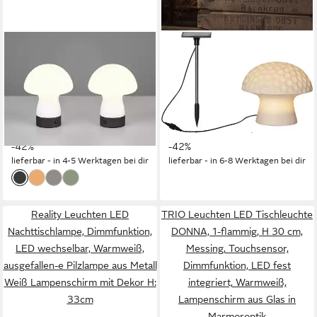
REALITY LEUCHTEN
STAR TRADING
LED Tischleuchte,
LED Solarleuchte Solar
Dimmfunktion, LED fest
Dekoration Sandy,
integriert, Warmweiß, 2er
Tageslichtsensor, LED fest
SET kleine kabellose
integriert, Warmweiß,
48,99 €
ab 35,62 €
Pilzlampe mit Akku per USB
UVP
83,98 €
Dämmerungssensor, Pilzform,
UVP
61,90 €
aufladbar, H: 18cm
-42%
Solarpanel separat
-42%
lieferbar - in 4-5 Werktagen bei dir
lieferbar - in 6-8 Werktagen bei dir
Reality Leuchten LED
TRIO Leuchten LED Tischleuchte
Nachttischlampe, Dimmfunktion,
DONNA, 1-flammig, H 30 cm,
LED wechselbar, Warmweiß,
Messing, Touchsensor,
ausgefallen-e Pilzlampe aus Metall
Dimmfunktion, LED fest
Weiß Lampenschirm mit Dekor H:
integriert, Warmweiß,
33cm
Lampenschirm aus Glas in
Marmoroptik