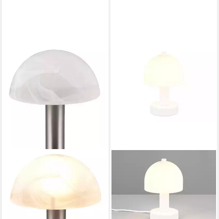
TRIO LEUCHTEN
Tischleuchte FYNN, 1-
flammig, H 21 cm, Weiß,
Nickel, Glas, ohne
Leuchtmittel, Touchsensor
34,29 €