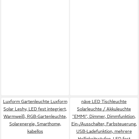
Luxform Gartenleuchte Luxform
näve LED Tischleuchte
Solar Leshy, LED fest integriert,
Solarleuchte / Akkuleuchte
Warmweiß, RGB-Gartenleuchte,
"EMMI", Dimmer, Dimmfunktion,
Solarenergie, Smarthome,
Ein-/Ausschalter, Farbsteuerung,
kabellos
USB-Ladefunktion, mehrere
Helligkeitsstufen, LED fest