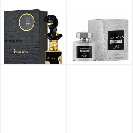
LATTAFA
LATTAFA
Eau de Parfum His
Eau de Parfum Confidential
Confession, Glasflakon,
Platinum, Glasflakon, Parfüm
Parfüm EDP, Unisex Duft
EDP, Unisex Duft
(35)
24,62 €
41,47 €
(246,20 €/ 1 l)
(414,70 €/ 1 l)
lieferbar - in 8-10 Werktagen bei
lieferbar - in 3-4 Werktagen bei dir
dir