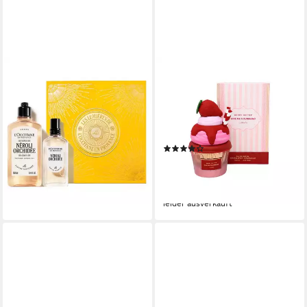
L'OCCITANE
LATTAFA
Eau de Toilette Norli Orchid
Eau de Parfum Berry On Top
Eau de Toilette Etui, +
Give Me Gourmand,
Geschenk
Glasflakon, Parfüm EDP,
ab 88,28 €
Unisex Duft
(1.765,60 €/ 1 l)
(4)
lieferbar in 3 Wochen
ab 33,79 €
UVP
54,99 €
(45,05 €/ 100 ml)
-39%
leider ausverkauft