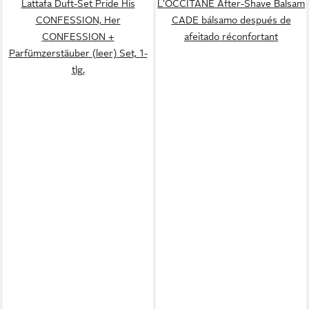
Lattafa Duft-Set Pride His
L'OCCITANE After-Shave Balsam
CONFESSION, Her
CADE bálsamo después de
CONFESSION +
afeitado réconfortant
Parfümzerstäuber (leer) Set, 1-
tlg.