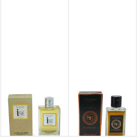
L'OCCITANE
L'OCCITANE
Eau de Parfum L'Occitane
Eau de Parfum L’Occitane
L'Eau d'Parie Eau de Parfum
Incense Bergamot Pierre
75 ml
Herme Eau de Parfum 90 ml
229,00 €
299,00 €
(3.053,33 €/ 1 l)
(3.322,22 €/ 1 l)
lieferbar - in 2-3 Werktagen bei dir
lieferbar - in 2-3 Werktagen bei dir