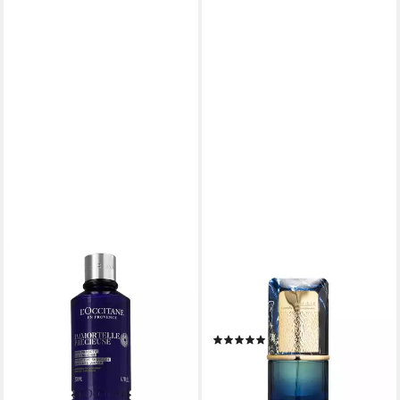
L'OCCITANE
LATTAFA
Gesichtswasser Immortelle
Eau de Parfum Al Nashama
Precieuse Proactive Skincare
Caprice, Glasflakon, Parfüm
Enriched Water
EDP, Unisex Duft
(1)
ab 33,70 €
33,98 €
(168,50 €/ 1 l)
lieferbar - in 8-10 Werktagen bei
(339,80 €/ 1 l)
dir
lieferbar in 3 Wochen