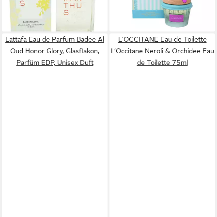
ab 34,99 €
(1.986,67 €/ 1 l)
lieferbar - in 2-3 Werktagen bei dir
(466,53 €/ 1 l)
lieferbar - in 2-3 Werktagen bei dir
Lattafa Eau de Parfum Badee Al
L'OCCITANE Eau de Toilette
Oud Honor Glory, Glasflakon,
L’Occitane Neroli & Orchidee Eau
Parfüm EDP, Unisex Duft
de Toilette 75ml