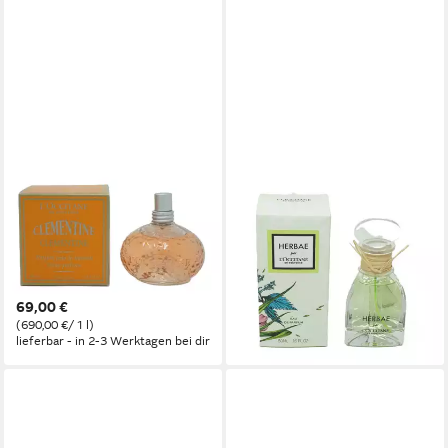
L'OCCITANE
L'OCCITANE
Eau de Parfum L`Occitane
Eau de Parfum L'Occitane
Clementine Parfum Pour la
Herbae Par Eau de Parfum
MaisonPerfume Raumduft
50ml
169,00 €
100ml
(1.690,00 €/ 1 l)
69,00 €
lieferbar - in 2-3 Werktagen bei dir
(690,00 €/ 1 l)
lieferbar - in 2-3 Werktagen bei dir