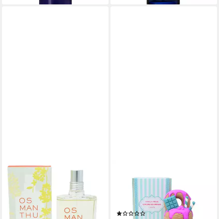
L'OCCITANE
LATTAFA
Eau de Toilette L’Occitane
Eau de Parfum Vanilla Freak,
Osmanthus Eau de Toilette
Glasflakon, Parfüm EDP,
75ml
Unisex Duft
(2)
149,00 €