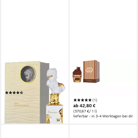
LATTAFA
LATTAFA
Eau de Parfum Her
Eau de Parfum Choco
Confession, Glasflakon,
Overdose Give Me Gourmand,
Parfüm EDP, Damenduft
Glasflakon, Parfüm EDP,
(26)
Damenduft
45,99 €
(1)
(459,90 €/ 1 l)
ab 42,80 €
lieferbar - in 9-11 Werktagen bei
(570,67 €/ 1 l)
dir
lieferbar - in 3-4 Werktagen bei dir