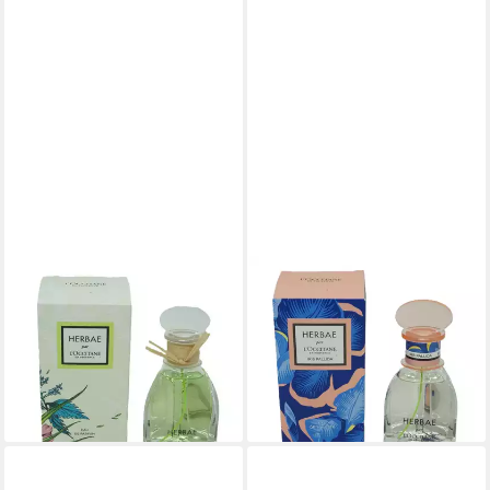
L'OCCITANE
L'OCCITANE
Eau de Parfum L'Occitane
Eau de Parfum L'Occitane
Herbae Par Eau de Parfum
Herbae Iris Pallida Eau de
90ml
Parfum 50ml
249,00 €
169,00 €
(2.766,67 €/ 1 l)
(3.380,00 €/ 1 l)
lieferbar - in 2-3 Werktagen bei dir
lieferbar - in 2-3 Werktagen bei dir