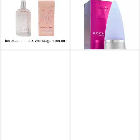
L'OCCITANE
ROCHAS
Eau de Toilette Loccitane
Eau de Toilette MAN Eau de
L'Occitane Fleur de Cerisier
Toilette Spray
50,22 €
Kirschblüte
UVP
80,67 €
(502,20 €/ 1 l)
149,00 €
-38%
(1.986,67 €/ 1 l)
lieferbar - in 2-3 Werktagen bei dir
lieferbar - in 6-8 Werktagen bei dir