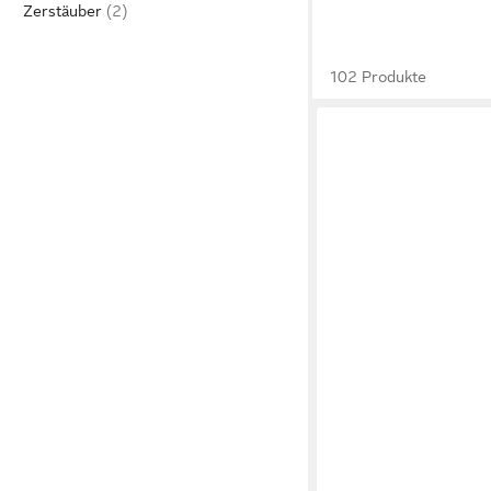
Zerstäuber
102 Produkte