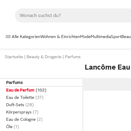
Alle Kategorien
Wohnen & Einrichten
Mode
Multimedia
Sport
Beau
Startseite
Beauty & Drogerie
Parfums
Lancôme Eau
Parfums
Eau de Parfum
Eau de Toilette
Duft-Sets
Körpersprays
Eau de Cologne
Öle