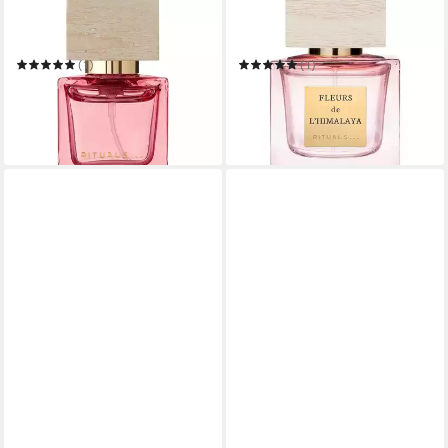
Eau de Parfum Rêve de
Eau de Parfum Fleurs De
Hanami Travel Parfum 15 ml
LHimalaya
(1)
(1)
29,99 €
ab 57,05 €
39,99 €
UVP
89,90 €
(199,93 €/ 100 ml)
(114,10 €/ 100 ml)
-25%
-37%
in 3-4 Werktagen bei dir
in 6-8 Werktagen bei dir