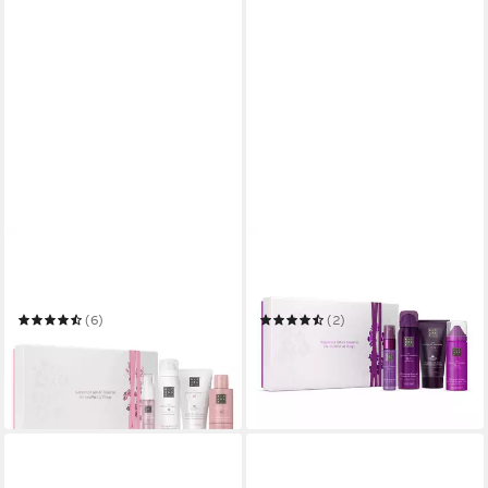
RITUALS
RITUALS
Pflege-Geschenkset The
Pflege-Geschenkset Rituals
Ritual of Sakura Beauty
Yozakura Geschenkset S – 4-
Luxus-Set
teilig mit Dusch & Pflege
(6)
(2)
ab 44,90 €
47,90 €
59,99 €
57,90 €
(11,98 €/ 1 Stk)
-25%
-17%
leider ausverkauft
in 2-3 Werktagen bei dir