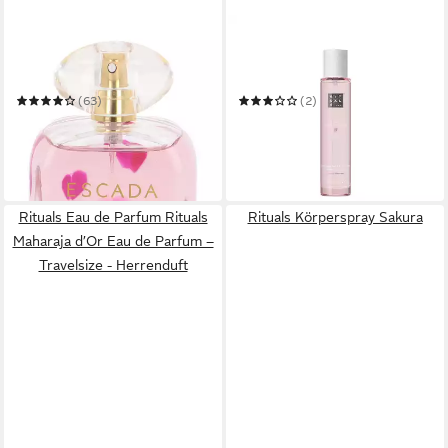
ESCADA
RITUALS
Eau de Parfum CELEBRATE
Körperspray The Ritual Of
NOW
Sakura - Hair & Body Mist -
Duft für Haare & Körper
(63)
(2)
ab 29,59 €
ab 32,50 €
UVP
89,00 €
39,99 €
(36,99 €/ 100 ml)
(65,00 €/ 100 ml)
-67%
-19%
in 3-4 Werktagen bei dir
in 3-4 Werktagen bei dir
Rituals Eau de Parfum Rituals
Rituals Körperspray Sakura
Maharaja d’Or Eau de Parfum –
Travelsize - Herrenduft