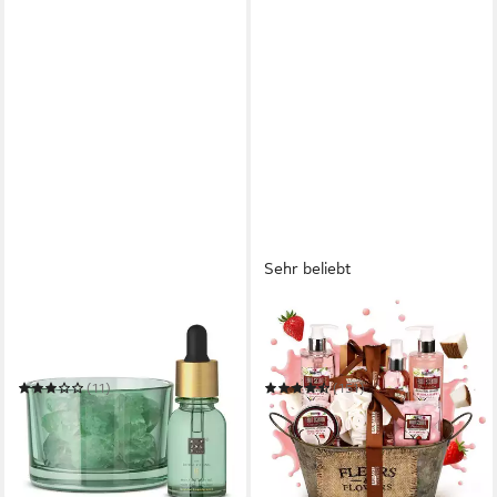
Sehr beliebt
RITUALS
BRUBAKER
Raumduft The Ritual of Jing
Pflege-Geschenkset Dusch-
Night Mineral Stone Diffuser
und Badeset mit Kokosnuss &
– 20 ml
Erdbeer Duft
(11)
(151)
ab 62,89 €
29,99 €
79,90 €
UVP
39,99 €
(3.144,50 €/ 1 l)
-25%
-21%
in 3-4 Werktagen bei dir
in 2-3 Werktagen bei dir