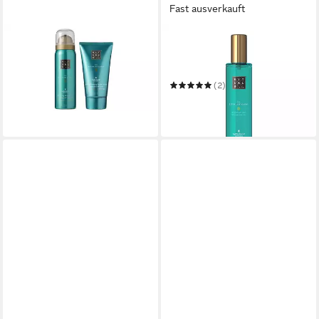
Fast ausverkauft
RITUALS
RITUALS
Duft-Set The Ritual of Karma
Eau de Toilette Hair Body
ab 20,77 €
Mist
(17,31 €/ 100 ml)
(2)
in 3-4 Werktagen bei dir
ab 33,95 €
(67,90 €/ 100 ml)
in 3-4 Werktagen bei dir