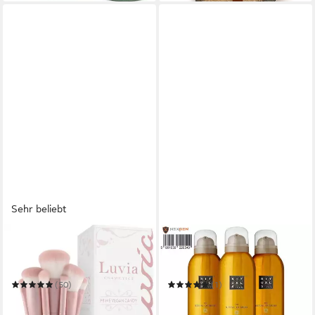
Sehr beliebt
LUVIA COSMETICS
RITUALS
Kosmetikpinsel-Set PRIME
Duschgel von Ritual of Mehr
VEGAN CANDY
Vorteilspack: 3x200ml mit
Süßorange und Zedernholz
(50)
(1)
39,99 €
49,85 €
UVP
49,90 €
UVP
60,00 €
(16,62 €/ 1 Stk)