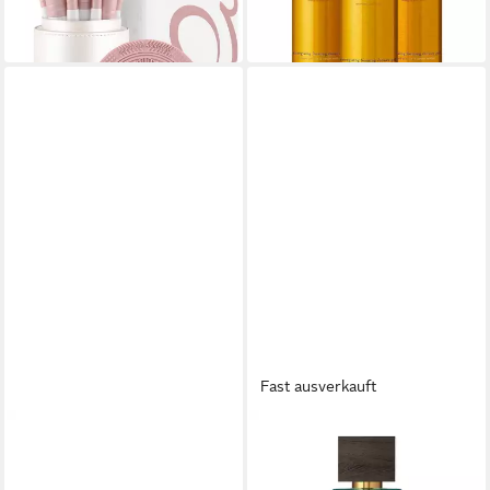
-20%
-17%
in 3-5 Werktagen bei dir
in 3-4 Werktagen bei dir
Fast ausverkauft
RITUALS
RITUALS
Pflege-Geschenkset
Eau de Parfum Bois Royal
Amsterdam Set Medium
Herrenduft