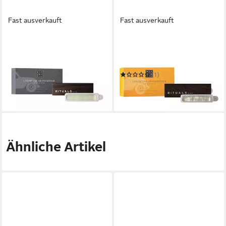
Fast ausverkauft
Fast ausverkauft
RITUALS
RITUALS
Eau de Parfum The Ritual of
Eau de Parfum The Ritual of
Homme Auto-Lufterfrischer
Mehr Auto-Lufterfrischer
33,75 €
(1)
(16,88 €/ 1 Stk)
33,75 €
in 4-5 Werktagen bei dir
(16,88 €/ 1 Stk)
in 4-5 Werktagen bei dir
Ähnliche Artikel