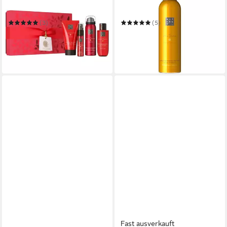
Ritual of Ayurveda
Mehr Foaming Shower Gel
200 ml
(3)
(5)
ab 39,85 €
22,99 €
49,99 €
29,99 €
(11,50 €/ 100 ml)
-20%
-23%
leider ausverkauft
in 3-4 Werktagen bei dir
Fast ausverkauft