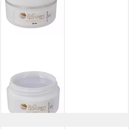
SUN GARDEN NAILS
UV-Gel 30 ml UV 1-Phasengel
Allround Gel klar
9,94 €
UVP
12,42 €
(33,13 €/ 100 ml)
-20%
lieferbar - in 2-3 Werktagen bei dir