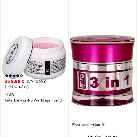
WORLD OF NAILS-DESIGN
UV-Gel LED/UV-Fiberglas Gel
dickviskose milchig rosa 1
Phasengel, Aufbaugel,
professionell Studioqualität
(14)
ab 8,99 €
UVP
10,99 €
(299,67 €/ 1 l)
-18%
lieferbar - in 4-5 Werktagen bei dir
Fast ausverkauft
WORLD OF NAILS-DESIGN