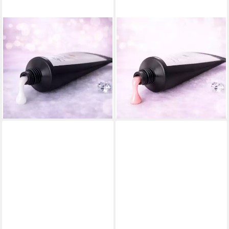
SUN GARDEN NAILS
SUN GARDEN NAILS
UV-Gel UV Poly Gel - Weiss
UV-Gel Sun Garden Nails UV
30 g, 1-tlg., Extreme
Poly Gel Rose Pink 30g,
Dickviskoses Gel
Extreme Dickviskoses Gel
9,99 €
9,99 €
UVP
15,99 €
UVP
15,99 €
(33,30 €/ 100 g)
(33,30 €/ 100 g)
-38%
-38%
lieferbar - in 2-3 Werktagen bei dir
lieferbar - in 2-3 Werktagen bei dir