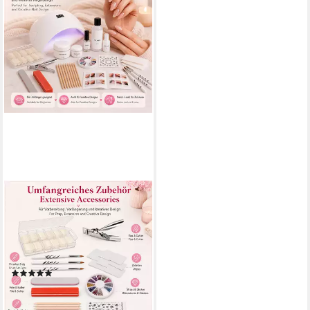
SUN GARDEN NAILS
UV-Gel UV Gel Starterset
Florenz für Gelnägel mit UV-
Gel, 47-tlg., Set für eine
komplette Modellage
(1)
29,99 €
UVP
35,99 €
-17%