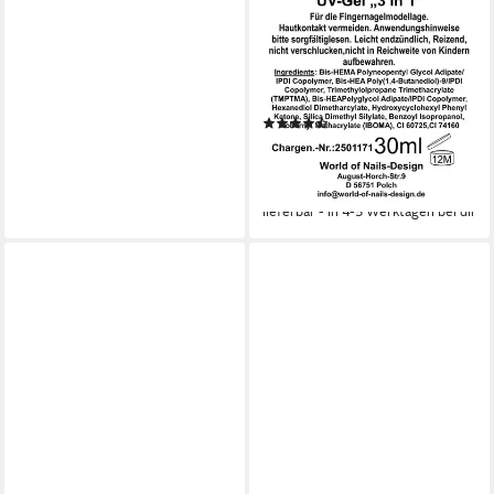
UV-Gel ProLine "3 in 1"
LED/UV-Universalgel
dickviskose klar, bildet eine
Schwitzschicht
(2)
ab 5,99 €
UVP
9,99 €
(199,67 €/ 1 l)
-40%
lieferbar - in 4-5 Werktagen bei dir