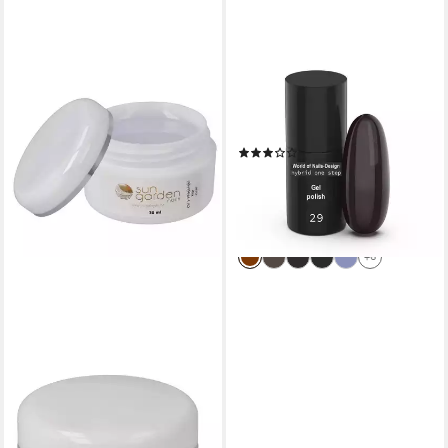
WORLD OF NAILS-DESIGN
UV-Gel LED / UV Hybridlack
"One Step" viele Farben 6 ml,
hochpigmentiert
(2)
3,99 €
UVP
5,99 €
(665,00 €/ 1 l)
-33%
lieferbar - in 4-5 Werktagen bei dir
+6