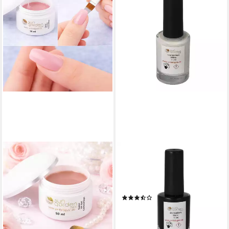
SUN GARDEN NAILS
SUN GARDEN NAILS
UV-Gel 50 ml UV Aufbaugel -
UV-Gel Nailart Stempelset -
Cover Camouflage Make Up
Nail Art Stamping Lack +
Gel
Schablone
(3)
15,46 €
UVP
19,32 €
7,95 €
UVP
9,99 €
(30,92 €/ 100 ml)
-20%
-20%