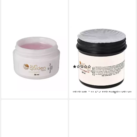
SUN GARDEN NAILS
SUN GARDEN NAILS
UV-Gel 30 ml UV Fiberglas
UV-Gel 100ml UV Classic Gel
Gel Rosé Klar + Pinselset +
- Aufbaugel Klar, Dieses
Primer
Aufbaugel eignet sich für
14,98 €
UVP
18,73 €
Stilettos, Schablonentechnik
(1)
-20%
17,99 €
UVP
25,99 €
lieferbar - in 2-3 Werktagen bei dir
(179,90 €/ 1 l)
-31%
lieferbar - in 2-3 Werktagen bei dir