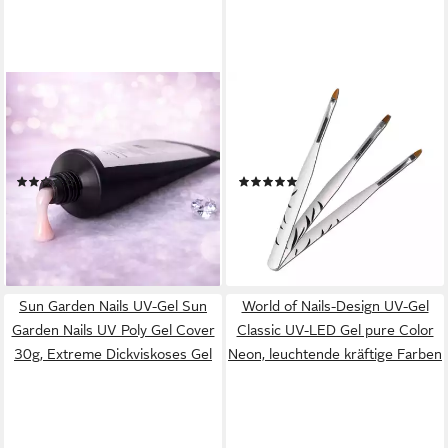
SUN GARDEN NAILS
SUN GARDEN NAILS
UV-Gel Sun Garden Nails UV
UV-Gel 5 ml UV Aufbaugel -
Poly Gel Light Pink 30 g,
Cover Gel + 3 tlg. Pinselset +
Extreme Dickviskoses Gel
Nail Cleaner 100 ml
(2)
(2)
9,99 €
16,03 €
UVP
15,99 €
UVP
19,99 €
(33,30 €/ 100 g)
-20%
-38%
lieferbar - in 2-3 Werktagen bei dir
lieferbar - in 2-3 Werktagen bei dir
Sun Garden Nails UV-Gel Sun
World of Nails-Design UV-Gel
Garden Nails UV Poly Gel Cover
Classic UV-LED Gel pure Color
30g, Extreme Dickviskoses Gel
Neon, leuchtende kräftige Farben