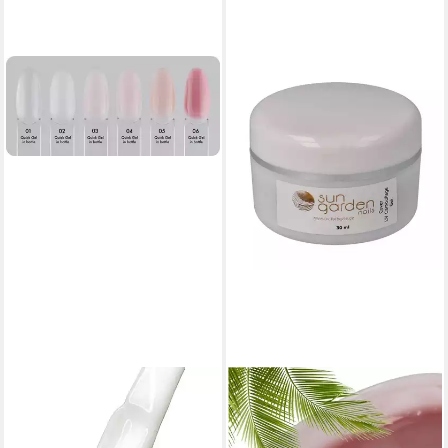
HURTOWNIA EXCELLENT PRO
SUN GARDEN NAILS
UV-Gel Quick Gel in in der
UV-Gel 30 ml UV Nail
Pinselflasche 11ml,
Aufbaugel - Cover