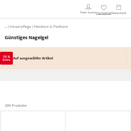
Mein Konto
Merkzettel
Warenkorb
…
Körperpflege
Maniküre & Pediküre
Günstiges Nagelgel
15 %
Auf ausgewählte Artikel
Extra
295 Produkte