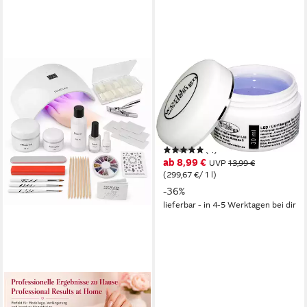
WORLD OF NAILS-DESIGN
UV-Gel LED/UV-Fiberglas Gel
klar 1 Phasengel, Aufbaugel
mit Sunblocker, professionelle
Studioqualität
(4)
ab 8,99 €
UVP
13,99 €
(299,67 €/ 1 l)
-36%
lieferbar - in 4-5 Werktagen bei dir