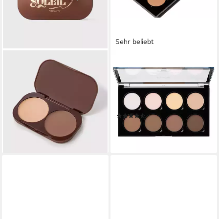
Sehr beliebt
VIVIENNE SABO
NYX PROFESSIONAL MAKEUP
Contouring-Palette Vivienne
Highlighter HIGHLIGHT &
Sabo - Face Palette "Riviera
CONTOUR PRO PALETTE, 3-
du Soleil"
in-1 Foundation, Concealer
12,50 €
und Highlighter
lieferbar - in 3-4 Werktagen bei dir
(24)
18,99 €
(879,17 €/ 1 kg)
lieferbar - in 1-2 Werktagen bei dir