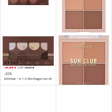
LUVIA COSMETICS
ESSENCE
Contouring-Palette Essential
Bronzing-Palette SUN CLUB
Contouring Shades Vol. 1, 8-
MATTE BRONZING PALETTE
4,99 €
tlg., 8 Farben
UVP
5,99 €
(277,22 €/ 1 kg)
(44)
19,99 €
UVP
24,90 €
-17%
lieferbar - in 1-2 Werktagen bei dir
-20%
lieferbar - in 1-2 Werktagen bei dir