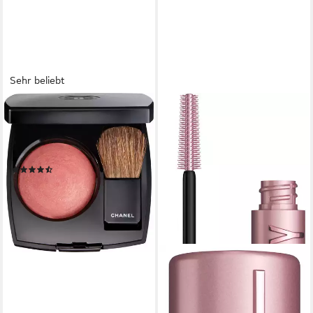
Sehr beliebt
CHANEL
Rouge Joues Contraste, 2-
tlg., Mit Naturhaarpinsel, Für
eine frische Ausstrahlung
(57)
49,99 €
(12.497,50 €/ 1 kg)
lieferbar - in 1-2 Werktagen bei dir