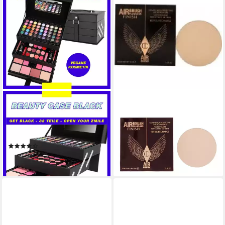
ZMILE COSMETICS
CHARLOTTE TILBURY
Kosmetik-Koffer BEAUTY
Puder Airbrush Flawless
CASE BLACK, 82-tlg., mit
Finish Pressed Powder Refill -
veganer Formulierung
1 Fair
(29)
68,25 €
ab 26,20 €
(2.730,00 €/ 1 kg)
leider ausverkauft
lieferbar - in 2-3 Werktagen bei dir