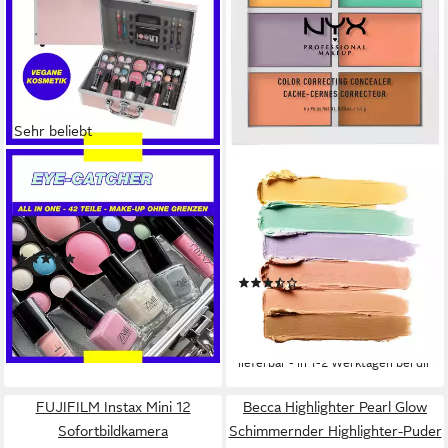
Sehr beliebt
ZMILE COSMETICS
NYX PROFESSIONAL MAKEUP
Kosmetik-Koffer EYE-
Concealer Color Correcting
CATCHER, 42-tlg., mit
Palette, ideal zum Abdecken
veganer Formulierung
von Hautunreinheiten und
(33)
Farbunebenheiten
ab 17,99 €
UVP
29,50 €
(4)
ab 10,99 €
-39%
UVP
12,99 €
(1.221,11 €/ 1 kg)
lieferbar - in 3-4 Werktagen bei dir
-15%
lieferbar - in 1-2 Werktagen bei dir
FUJIFILM Instax Mini 12
Becca Highlighter Pearl Glow
Sofortbildkamera
Schimmernder Highlighter-Puder