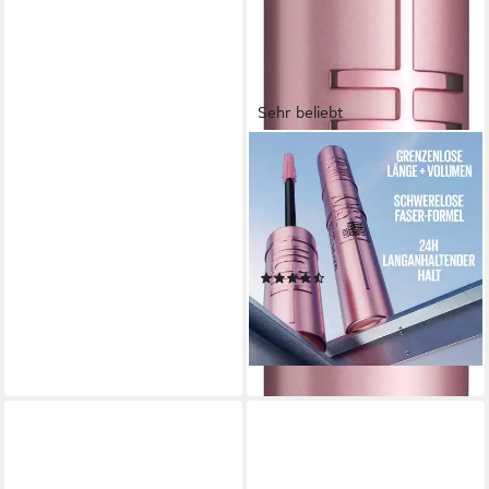
Sehr beliebt
MAYBELLINE NEW YORK
Mascara LASH
SENSATIONAL SKY HIGH
Waterproof, schafft volles
Volumen und extreme Länge
(742)
12,99 €
(1.353,13 €/ 1 l)
lieferbar - in 1-2 Werktagen bei dir
+7