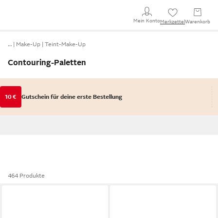
Mein Konto
Merkzettel
Warenkorb
…
Make-Up
Teint-Make-Up
Contouring-Paletten
10 €
Gutschein für deine erste Bestellung
464 Produkte