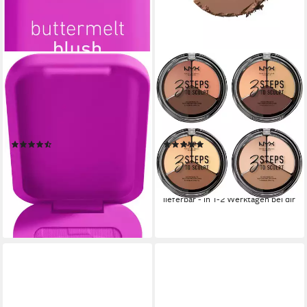
NYX PROFESSIONAL MAKEUP
NYX PROFESSIONAL MAKEUP
Rouge BUTTERMELT BLUSH,
Puder 3 STEPS TO SCULPT,
verschmilzt wie ein Puder,
einfaches Contouring und
lässt sich wie Butter
Highlighting, gut verblendbar,
verblenden
cremig.
(54)
(2)
6,99 €
10,99 €
UVP
9,99 €
UVP
12,99 €
(1.398,00 €/ 1 kg)
(732,67 €/ 1 kg)
-30%
-15%
lieferbar - in 1-2 Werktagen bei dir
lieferbar - in 1-2 Werktagen bei dir
+6