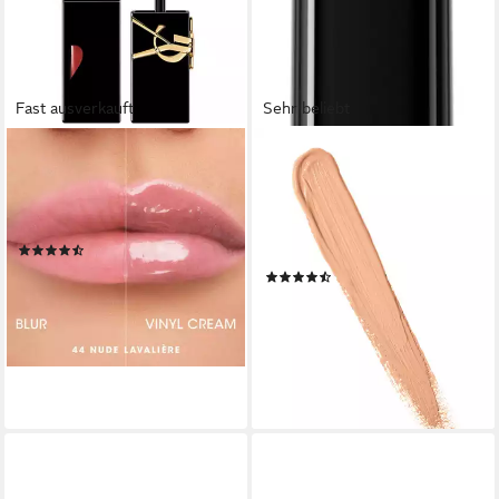
Fast ausverkauft
Sehr beliebt
YVES SAINT LAURENT
MAYBELLINE NEW YORK
Lippenstift Rouge Pur
Concealer FIT ME!
Couture Vinyl Cream - 416
CONCEALER, mit hoher
Psychedelic Chili
Deckkraft, hellt dunkle Stellen
(11)
unter den Augen auf
24,28 €
UVP
56,99 €
(536)
5,99 €
-57%
UVP
6,99 €
(880,88 €/ 1 l)
lieferbar - in 3-4 Werktagen bei dir
-14%
lieferbar - in 1-2 Werktagen bei dir
+4