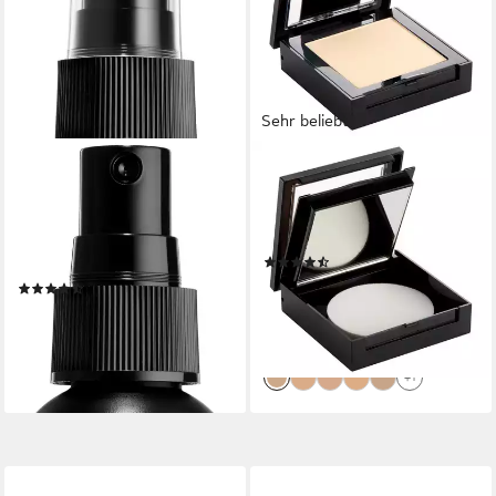
Sehr beliebt
NYX PROFESSIONAL MAKEUP
MAYBELLINE NEW YORK
Primer MAKE UP SETTING
Puder FIT ME! COMPACT
SPRAY, leicht, fixiert das
POWDER, mit
Make-Up, geeignet für jeden
langanhaltender Formel
(480)
Hauttypen.
ab 6,85 €
UVP
7,99 €
(17)
(761,11 €/ 1 kg)
ab 7,99 €
UVP
8,99 €
-14%
(133,17 €/ 1 l)
lieferbar - in 1-2 Werktagen bei dir
-11%
lieferbar - in 1-2 Werktagen bei dir
+1