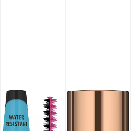
LAVERA
Mascara Butterfly Effect
Mascara -Water Resistant-
9,89 €
(89,91 €/ 100 ml)
lieferbar - in 2-3 Werktagen bei dir