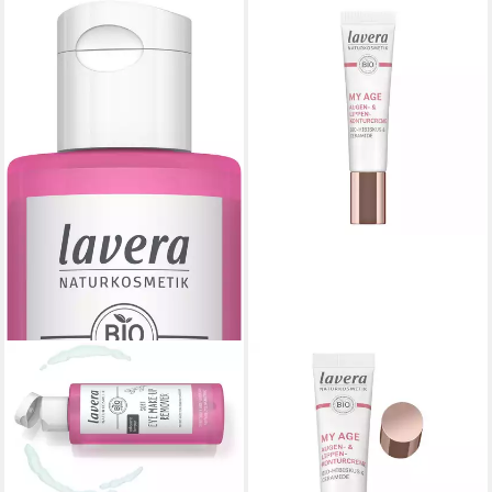
LAVERA
Make-up-Entferner Soft Eye
Make-up Remover, 1-tlg.
5,99 €
(59,90 €/ 1 l)
lieferbar - in 3-4 Werktagen bei dir