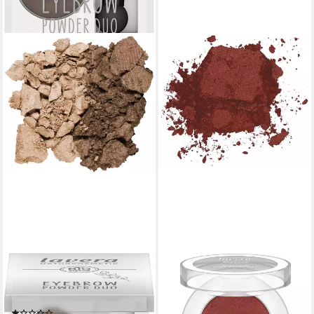
LAVERA
LAVERA
Augenbrauen-Farbe Eyebrow
Lidschatten Signature Colour
Powder Duo
Eyeshadow -Black Obsidian
(1)