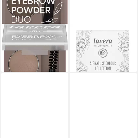
LAVERA
LAVERA
Augenbrauen-Farbe Eyebrow
Lidschatten Signature Colour
Powder Duo
Collection - Rosé Renaissance
7,69 €
02
(480,63 €/ 100 g)
9,90 €
lieferbar - in 2-3 Werktagen bei dir
lieferbar - in 3-4 Werktagen bei dir