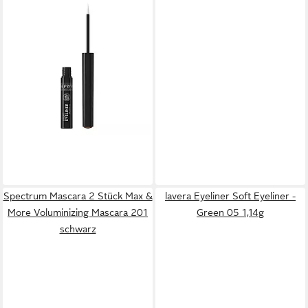
LAVERA
Eyeliner Liquid Eyeliner - 02
Brown 2,8ml
5,99 €
(2.139,29 €/ 1 l)
lieferbar - in 3-4 Werktagen bei dir
Spectrum Mascara 2 Stück Max &
lavera Eyeliner Soft Eyeliner -
More Voluminizing Mascara 201
Green 05 1,14g
schwarz