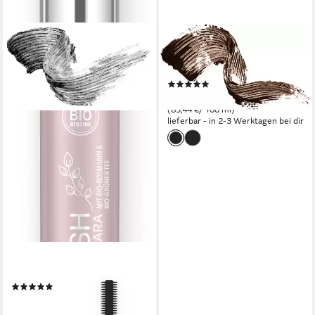
LAVERA
Mascara VOLUME MASCARA
-Brown-
(1)
7,69 €
(85,44 €/ 100 ml)
lieferbar - in 2-3 Werktagen bei dir
LAVERA
Mascara High Lash Mascara
(1)
10,99 €
(199,82 €/ 100 ml)