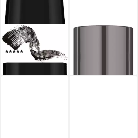
LAVERA
LAVERA
Mascara Intense Volumizing
Mascara Lash to Impress
Mascara -Black-
Mascara -Black-
(1)
ab 10,99 €
ab 9,89 €
(78,50 €/ 100 ml)
(76,08 €/ 100 ml)
lieferbar - in 2-3 Werktagen bei dir
lieferbar - in 2-3 Werktagen bei dir