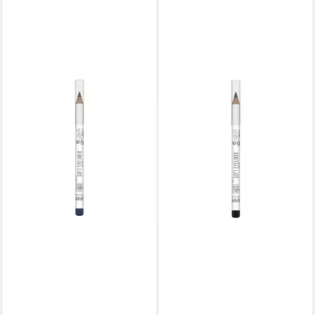
LAVERA
Eyeliner Soft Eyeliner - Blue
04 1,14g
4,39 €
(3.850,88 €/ 1 kg)
lieferbar - in 3-4 Werktagen bei dir
LAVERA