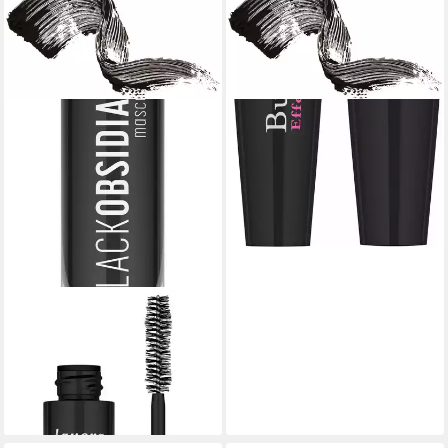
Mascara Butterfly Effect
Mascara Beautiful Black
9,89 €
(89,91 €/ 100 ml)
lieferbar - in 2-3 Werktagen bei dir
LAVERA
Mascara Black Obsidian
Mascara -Black-
12,99 €
(129,90 €/ 100 ml)
lieferbar - in 2-3 Werktagen bei dir