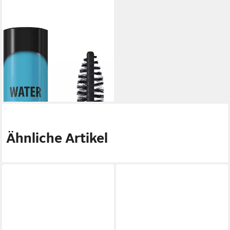
LAVERA
Mascara Volume Mascara -
Water Resistant-
7,69 €
(85,44 €/ 100 ml)
lieferbar - in 2-3 Werktagen bei dir
Ähnliche Artikel