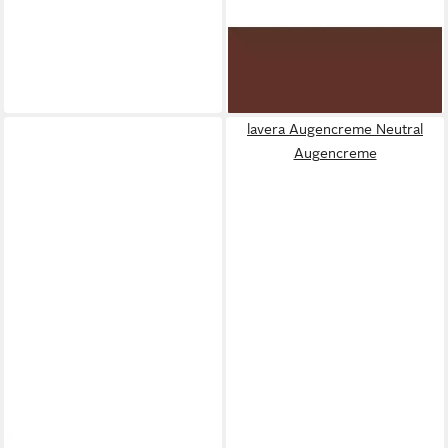
Kajal lavera Kajal Soft 02
Brown, 1,1 g
ab 4,39 €
(3.850,88 €/ 1 kg)
lieferbar - in 3-4 Werktagen bei dir
lavera Augencreme Neutral
Augencreme