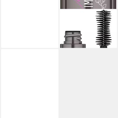
LAVERA
Mascara Lash To Impress -
Mini Edition
5,99 €
(85,57 €/ 100 ml)
lieferbar - in 2-3 Werktagen bei dir