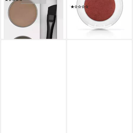
03-
7,69 €
(1)
(480,63 €/ 100 g)
5,49 €
leider ausverkauft
(2.745,00 €/ 1 kg)
lieferbar - in 3-4 Werktagen bei dir
+8