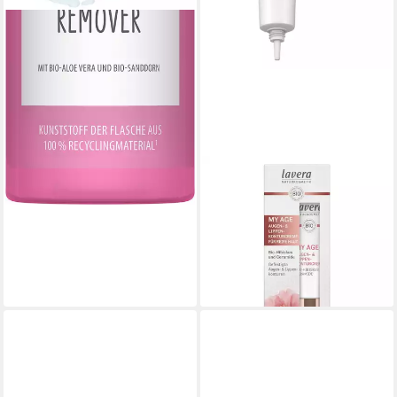
LAVERA
Augencreme MY AGE -
Augen- & Lippenkonturcreme
15ml
19,99 €
(1.332,67 €/ 1 l)
lieferbar - in 3-4 Werktagen bei dir