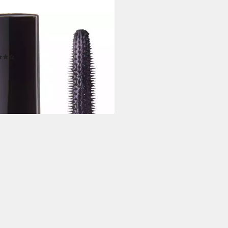
NEL
ara Inimitable, Hightech-
tchen
(27)
1,99 €
UVP
46,99 €
8,33 €/ 1 kg)
rbar - in 1-2 Werktagen bei dir