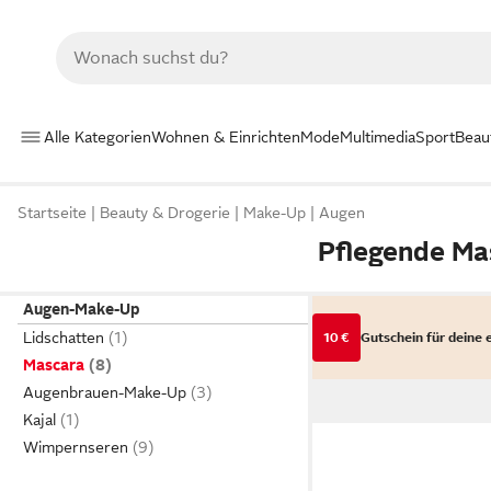
Alle Kategorien
Wohnen & Einrichten
Mode
Multimedia
Sport
Beau
Startseite
Beauty & Drogerie
Make-Up
Augen
Pflegende Ma
Augen-Make-Up
Lidschatten
10 €
Gutschein für deine 
Mascara
Augenbrauen-Make-Up
Kajal
Wimpernseren