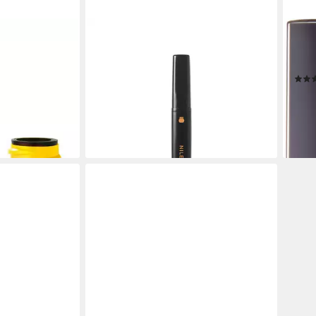
K
NILENS JORD
CHA
 Waterproof,
Mascara Mascara Volume, Verleiht
Masc
nenwachs
den Wimpern intensives Volumen
Bürs
und Länge
ab 4
21,99 €
UVP
24,49 €
(6.99
(21,99 €/ 1 l)
en bei dir
-11%
-10%
liefe
lieferbar - in 4-5 Werktagen bei dir