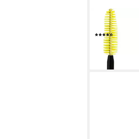
MAYBELLINE NEW YOR
Mascara VEX Colossal
mit Collagen und Bie
(52)
8,99 €
(899,00 €/ 1 l)
lieferbar - in 1-2 Werktag