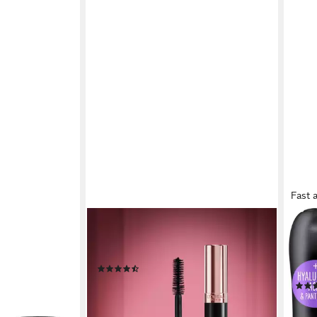
Fast 
K
L'ORÉAL PARIS
ESS
ATIONAL SKY
Mascara LASH PARADISE
Mas
ARA, Wimper
MASCARA, mit cremiger Formel
MASC
(84)
 Länge
mit 
10,99 €
UVP
12,99 €
(1.717,19 €/ 1 l)
9,99
-15%
(208,1