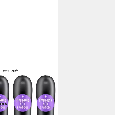
ausverkauft
ENCE
cara ANOTHER VOLUME
ARA...JUST BETTER!, 3-tlg.,
Hyaluronsäure und Panthenol
(6)
 €
3 €/ 1 l)