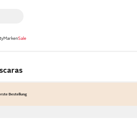
ty
Marken
Sale
scaras
erste Bestellung