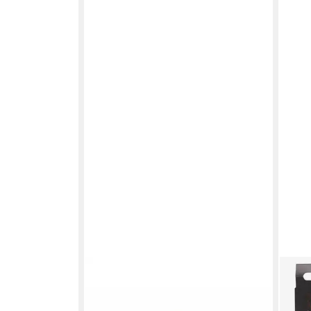
K
CLINIQUE
SPE
ATIONAL
Mascara Lash Power Mascara Long-
Masc
mpern-Fächer-
Wearing Formula
Volu