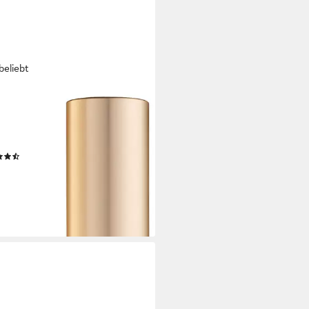
beliebt
ÉAL PARIS
cara VOLUMINOUS MASCARA,
Bienenwachs und
naubawachs
(204)
 €
rbar - in 1-2 Werktagen bei dir