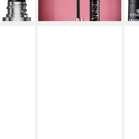
en bei dir
liefe
lieferbar - in 1-2 Werktagen bei dir