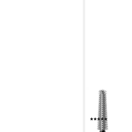
MAYBELLINE NEW YOR
Mascara LASH SENS
TUBES TUBING MASC
für Wimper ultimative
(2)
13,99 €
(1.943,06 €/ 1 l)