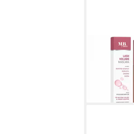
MEDICAL BEAUTY COSM
Mascara Schwarz mit 
Lash Volume Wimpernt
pflegend mit Tripepti
Biotin für lange Wimp
24,90 €
UVP
29,90 €
(311,25 €/ 100 ml)
-17%
lieferbar - in 2-3 Werktag