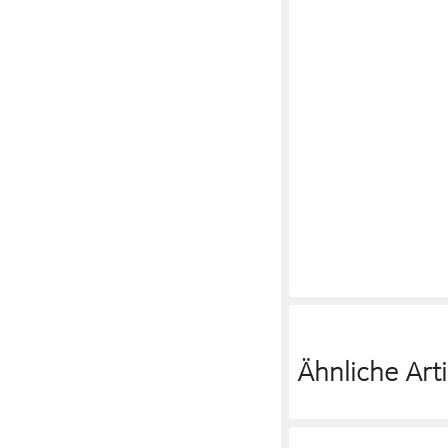
L'ORÉAL PARIS
Mascara L'Oréal Paris
12,99 €
(2.029,69 €/ 1 l)
lieferbar - in 1-2 Werktag
Ähnliche Arti