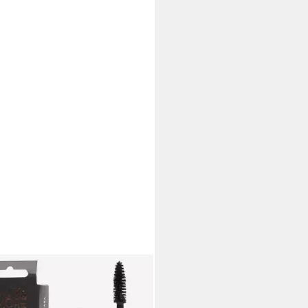
CTRUM
ara 2 Stück Max & More
minizing Mascara 201 schwarz