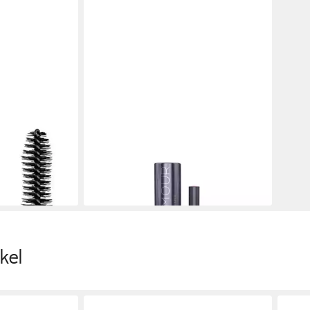
CILAMOUR
 Lash Paradise
Mascara Primer, für Alle Hauttypen
29,99 €
(29,99 €/ 1 l)
en bei dir
lieferbar - in 4-5 Werktagen bei dir
kel