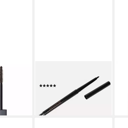
SPECTRUM
ISAD
ergenic
Kajal 2er Set Kajalstift with Smudger
Cont
 Alle
and Sharpener schwarz, 2er Set
für 
(2)
14,9
9,95 €
UVP
14,95 €
(14,9
(4,98 €/ 1 Stk)
liefe
-33%
en bei dir
lieferbar - in 4-5 Werktagen bei dir