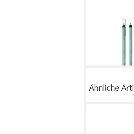
ISADORA
Kajal The Contour Kajal
Hauttypen
14,99 €
(14,99 €/ 1 kg)
lieferbar - in 3-4 Werktag
Ähnliche Arti