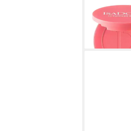
ISADORA
Rouge The Powder Blus
types incl. sensitive
14,99 €
(14,99 €/ 1 kg)
lieferbar - in 3-4 Werktag