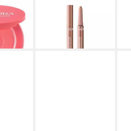
ISADORA
ISAD
h, für All
Lidschatten The Shimmer
Foun
ab 9
Eyeshadow Stick Longwear & Water-
(95,50
Resistant, für All types incl. sensitive
liefe
14,99 €
en bei dir
(14,99 €/ 1 kg)
lieferbar - in 3-4 Werktagen bei dir