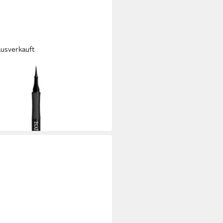
ausverkauft
ORA
ner Flex Tip Eyeliner, Alle
typen
,34 €
rbar in 4 Wochen