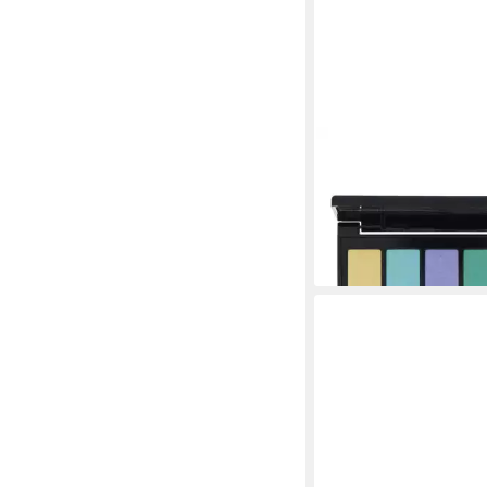
ISADORA
Lidschatten Eye Color
Palette - 62 Surf Sun
ab 9,19 €
(1.838,00 €/ 1 kg)
lieferbar in 4 Wochen