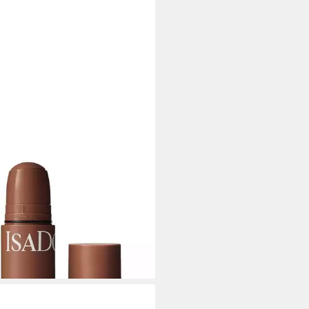
ORA
ouring-Stick The Contour Stick,
Alle Hauttypen vegan
9 €
9 €/ 1 kg)
rbar - in 3-4 Werktagen bei dir