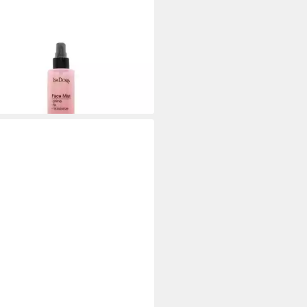
ORA
dation Face Mist
,55 €
 €/ 1 l)
rbar in 3 Wochen