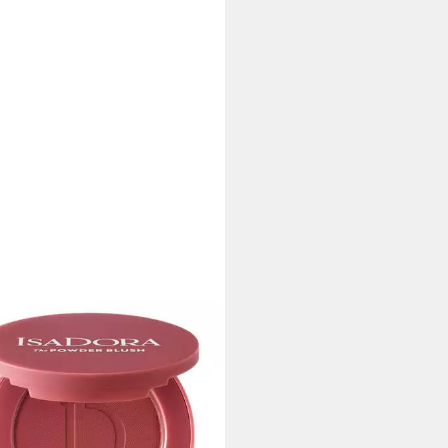
ORA
e The Powder Blush, für All
 incl. sensitive
9 €
9 €/ 1 kg)
rbar - in 3-4 Werktagen bei dir