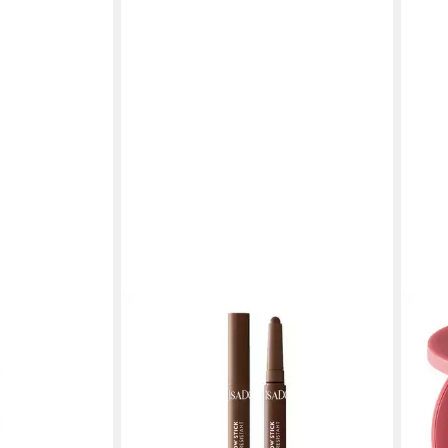
ISADORA
ISAD
Eyeliner 24H
Lidschatten The Matte Eyeshadow
Roug
für All types
Stick Longwear & Water-Resistant,
types
14,9
für All types incl. sensitive
(14,9
14,99 €
liefe
(14,99 €/ 1 kg)
en bei dir
lieferbar - in 3-4 Werktagen bei dir