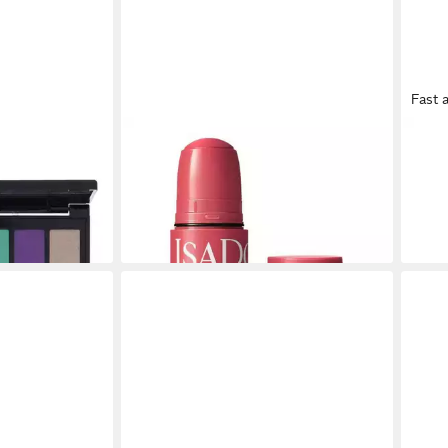
Fast 
ISADORA
ISAD
 Bar Eye
Rouge The Blush Stick, für Alle
Eyeli
Hauttypen
Haut
14,99 €
ab 8
(14,99 €/ 1 kg)
liefe
lieferbar - in 3-4 Werktagen bei dir