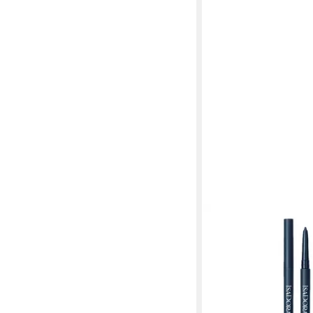
ISADORA
Eyeliner The Intense 
Wear & Smudge-proof, 
incl. sensitive vegan
12,99 €
(12,99 €/ 1 kg)
lieferbar - in 3-4 Werktag