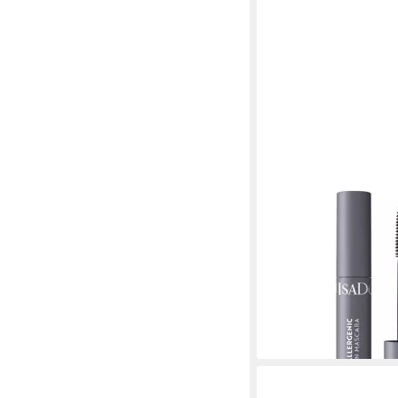
ISADORA
Mascara The Hypo All
Definition Mascara, für
Hauttypen
19,99 €
(19,99 €/ 1 l)
lieferbar - in 3-4 Werktag