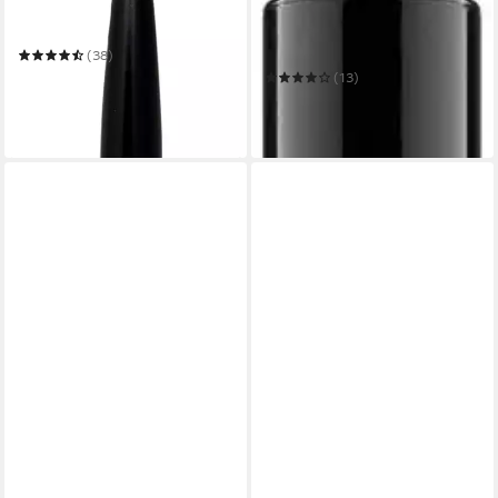
CHANEL
CATRICE
Kajal Le Crayon Yeux
Kajal INSIDE EYE KHOL
KAJAL
(38)
ab 30,99 €
(13)
(30.990,00 €/ 1 kg)
8,99 €
in 1-2 Werktagen bei dir
(9.988,89 €/ 1 kg)
in 3-5 Werktagen bei dir