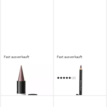
Fast ausverkauft
Fast ausverkauft
UND GRETEL
BENECOS
Kajal Luk Creme Eye Stick by
Kajal Natural braun
Marlene
(2)
29,99 €
2,99 €
(29,99 €/ 1 kg)
(2.646,02 €/ 1 kg)
in 3-4 Werktagen bei dir
in 2-3 Werktagen bei dir