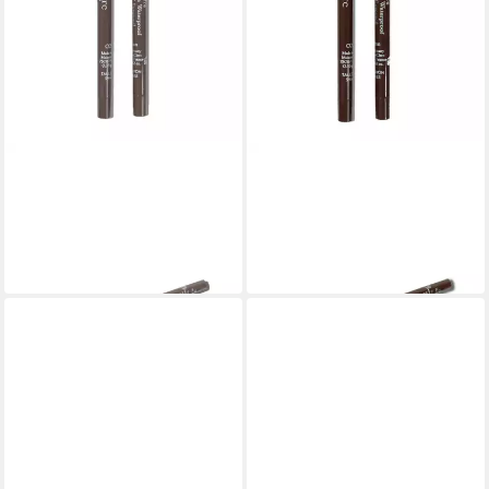
T LECLERC
T LECLERC
Kajal T leclerc Kajal Mine
Kajal T leclerc Kajal Mine
Caractère
Caractère
24,00 €
24,00 €
(6.857,14 €/ 100 g)
(6.857,14 €/ 100 g)
in 5-6 Werktagen bei dir
in 5-6 Werktagen bei dir