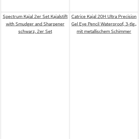
Spectrum Kajal 2er Set Kajalstift
Catrice Kajal 20H Ultra Precision
with Smudger and Sharpener
Gel Eye Pencil Waterproof, 3-tlg.,
schwarz, 2er Set
mit metallischem Schimmer