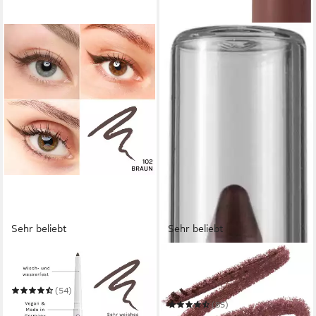
Sehr beliebt
Sehr beliebt
COSLINE COSMETICS
MAYBELLINE NEW YORK
Kajal wasserfest
Kajal TATTOO LINER GEL
PENCIL
(54)
16,90 €
(85)