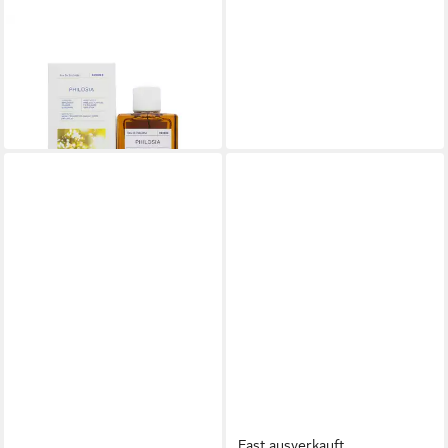
KORRES
Körperpflegeduft Philosia
Eau de Toilette Spray
ab 44,04 €
(880,80 €/ 1 l)
lieferbar in 2 Wochen
Fast ausverkauft