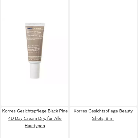
KORRES
Gesichtspflege Black Pine 4D
BioShapeLift Straffende
40,94 €
Feuchtigkeitscreme SPF20
UVP
59,90 €
(40,94 €/ 1 l)
-32%
in 4-5 Werktagen bei dir
Korres Gesichtspflege Black Pine
Korres Gesichtspflege Beauty
4D Day Cream Dry, für Alle
Shots, 8 ml
Hauttypen