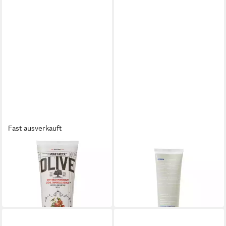
Fast ausverkauft
KORRES
KORRES
Körpercreme OLIVE
Körperpflegemittel Olympus
POMEGRANATE
Tee Emulion 3In1
18,90 €
ab 12,04 €
(9,45 €/ 100 ml)
(80,27 €/ 1 l)
in 3-4 Werktagen bei dir
lieferbar in 3 Wochen