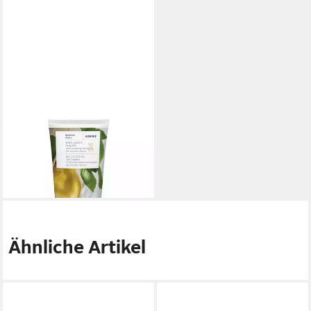
KORRES
Körpermilch BASIL LEMON
17,90 €
(89,50 €/ 1 l)
in 3-4 Werktagen bei dir
Ähnliche Artikel