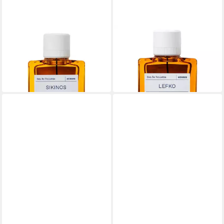
KORRES
KORRES
Eau de Toilette Sikinos EdT
Eau de Toilette Lefko EdT
Nat. Spray
Nat. Spray
ab 23,00 €
ab 35,53 €
(460,00 €/ 1 l)
(710,60 €/ 1 l)
in 2-3 Werktagen bei dir
in 9-11 Werktagen bei dir