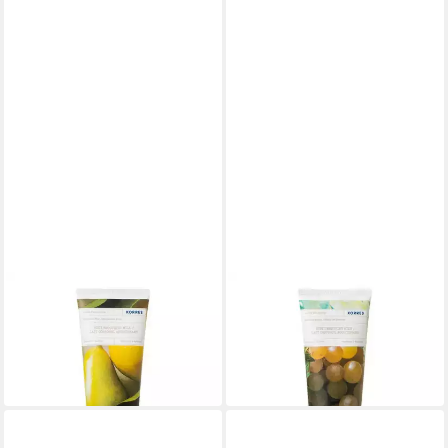
KORRES
KORRES
Bodylotion Bergamot Pear
Bodylotion Santorini Grape
Glättende Körpermilch
Glättende Körpermilch
19,99 €
17,99 €
(19,99 €/ 1 l)
(17,99 €/ 1 l)
in 4-5 Werktagen bei dir
in 4-5 Werktagen bei dir