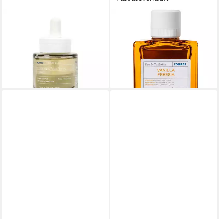
KORRES
KORRES
Gesichtsserum Black Pine
Eau de Parfum VANILLA
Belebendes Nachtserum
FREESIA EDT für Sie
46,79 €
44,90 €
UVP
68,90 €
(46,79 €/ 1 l)
(898,00 €/ 1 l)
in 3-4 Werktagen bei dir
-32%
in 4-5 Werktagen bei dir