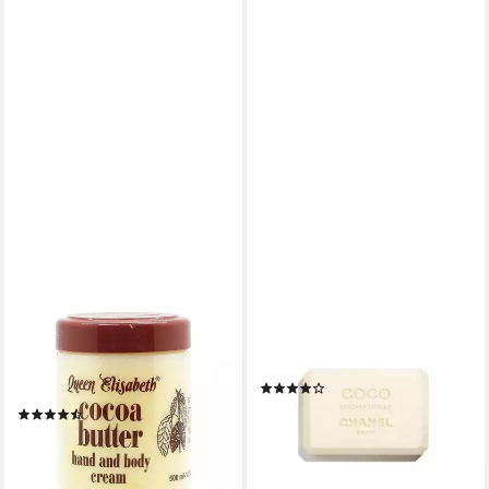
QUEEN ISABELL
CHANEL
Körpercreme Queen
Körperpflegemittel COCO
Elisabeth Cocoa Butter Hand
MADEMOISELLE savon r
(1)
and Body Cream 500 ml
59,45 €
(3)
(594,50 €/ 1 kg)
7,99 €
lieferbar - in 9-11 Werktagen bei
(15,98 €/ 1.000 g)
dir
lieferbar - in 2-3 Werktagen bei dir