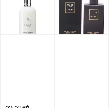
Sandalwood Body Lotion
Packung, 1-tlg., 200 ml
12,29 €
BodyLotion
(122,90 €/ 1 l)
90,19 €
lieferbar in 3 Wochen
(450,95 €/ 1 l)
lieferbar - in 8-10 Werktagen bei
dir
Fast ausverkauft