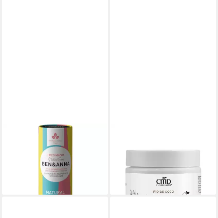
BEN & ANNA
CMD NATURKOSMETIK
Körperbutter Deo-Stick Coco
Körperbutter Rio de Coco
Mania, 40 g
Bodybutter
5,99 €
18,50 €
(149,75 €/ 1 kg)
(185,00 €/ 1 l)
lieferbar - in 2-3 Werktagen bei dir
lieferbar - in 2-3 Werktagen bei dir