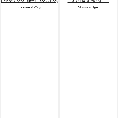
Helene Cocoa Butter Face & Body
COCO MADEMOISELLE
Creme 425 g
Moussantgel