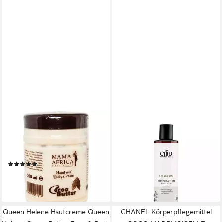
MAMA AFRICA
CMD NATURKOSMETIK
Körpercreme Mama Africa
Bodylotion Rio de Coco
Cocoa Butter Hand and Body
Körperlotion
ab 12,25 €
Cream 500ml
(61,25 €/ 1 l)
(1)
lieferbar - in 3-4 Werktagen bei dir
7,99 €
(3,20 €/ 100 ml)
lieferbar - in 2-3 Werktagen bei dir
Queen Helene Hautcreme Queen
CHANEL Körperpflegemittel