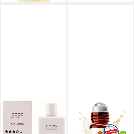
CHANEL
BEDROP
Bodylotion Coco
Körperpflegemittel API
Mademoiselle Packung, 1-tlg.,
RELAX ROLL-ON mit
200 ml BodyLotion
hochdosiertem Bienengift und
(2)
Eukalyptus - 10ml, erfrischend