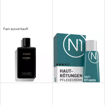
Fast ausverkauft
CHANEL
N1 HEALTHCARE
Bodylotion Coco Packung, 1-
Hautcreme N1 Hautrötungen
tlg., 200 ml BodyLotion
Pflegecreme, 30 ml,
96,38 €
Medizinprodukt, bewiesene
(481,90 €/ 1 l)
Wirksamkeit, ohne Kortison
lieferbar - in 8-10 Werktagen bei
(7)
dir
ab 16,90 €
(563,33 €/ 1 l)
lieferbar - in 3-4 Werktagen bei dir