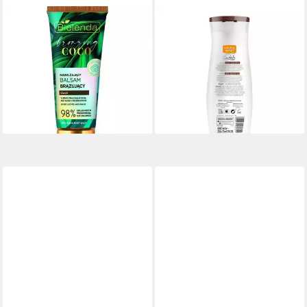
BIELENDA
NATURAL HONEY
Körperpflegemittel Bronzing
Körperpflegemittel COCO
Coco Feuchtigkeitsspendende
Körperlotion
13,28 €
Körper-Bronzing-Lotion
(40,24 €/ 1 l)
12,55 €
lieferbar in 3 Wochen
(62,75 €/ 1 l)
lieferbar - in 8-10 Werktagen bei
dir