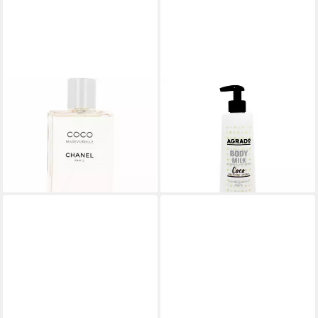
CHANEL
AGRADO
Körperöl COCO
Körperpflegemittel Body Milk
MADEMOISELLE Körperöl
Coco
175,29 €
9,68 €
(876,45 €/ 1 l)
(24,20 €/ 1 l)
lieferbar - in 9-11 Werktagen bei
lieferbar - in 9-11 Werktagen bei
dir
dir