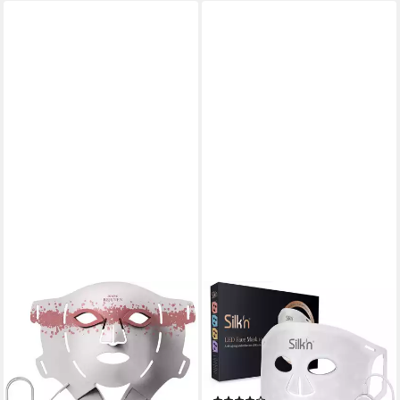
RENPHO
SILK'N
LED-Gesichtsmaske Rejuven
LED-Gesichtsmaske LED Face
Artemis Blush LED Light
Mask 100, mit 4 Lichtfarben,
Therapy Mask, 432 LEDs, 4
Hautverbesserung mit LED-
Farben/Modi, Controller,
Lichttherapie