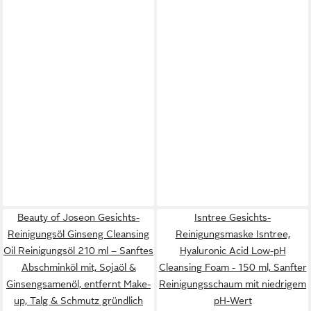
Beauty of Joseon Gesichts-
Isntree Gesichts-
Reinigungsöl Ginseng Cleansing
Reinigungsmaske Isntree,
Oil Reinigungsöl 210 ml – Sanftes
Hyaluronic Acid Low-pH
Abschminköl mit, Sojaöl &
Cleansing Foam - 150 ml, Sanfter
Ginsengsamenöl, entfernt Make-
Reinigungsschaum mit niedrigem
up, Talg & Schmutz gründlich
pH-Wert