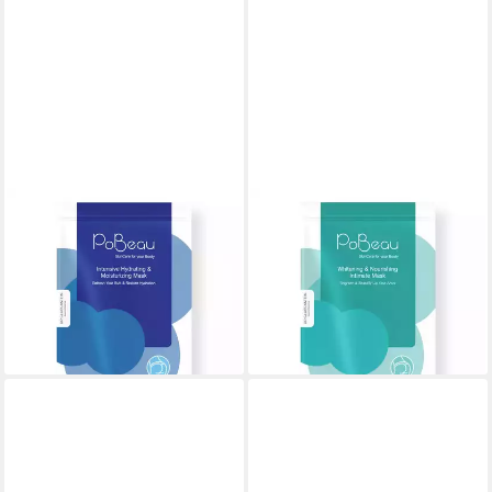
POBEAU
POBEAU
Pomaske POBEAU - Intensive
Pomaske POBEAU -
Hydrating & Moisturizing
Whitening & Nourishing
Mask 12 ml
Intimate Mask 12 ml
16,57 €
14,90 €
(1.380,83 €/ 1 l)
(1.241,67 €/ 1 l)
lieferbar - in 4-5 Werktagen bei dir
lieferbar - in 4-5 Werktagen bei dir