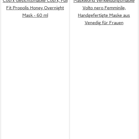
Cosrx Gesichtsmaske Cosrx, Full
Maskworld Verkleidungsmaske
Fit Propolis Honey Overnight
Volto nero Femminile,
Mask - 60 ml
Handgefertigte Maske aus
Venedig für Frauen