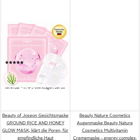
COOL-I ®
Gesichtsmaske Bio Collagen
Real Deep Maske – 5 Stück,
Collagen &
Kupferpeptide,Beruhigende
(5)
und feuchtigkeitsspendende
9,99 €
UVP
19,99 €
Pflege
(2,00 €/ 1 Stk)
-50%
lieferbar - in 4-5 Werktagen bei dir
Beauty of Joseon Gesichtsmaske
Beauty Nature Cosmetics
GROUND RICE AND HONEY
Augenmaske Beauty Nature
GLOW MASK, klärt die Poren, für
Cosmetics Multivitamin
empfindliche Haut
Crememaske - energy complex,