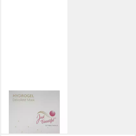
JUST BEAUTIFUL®
Dekolletee-Maske Just
Beautiful® Hydrogel Dekolleté
Maske, 1-tlg.
22,95 €
lieferbar - in 2-3 Werktagen bei dir