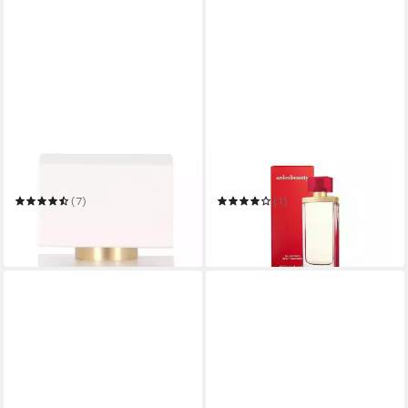
ELIZABETH ARDEN
ELIZABETH ARDEN
Eau de Toilette ELIZABETH
Eau de Parfum Elizabeth
ARDEN
Arden Ardenbeauty Eau De
Parfum Spray
(7)
(1)
ab 36,59 €
ab 13,16 €
(365,90 €/ 1 l)
(263,20 €/ 1 l)
lieferbar in 3 Wochen
lieferbar in 4 Wochen