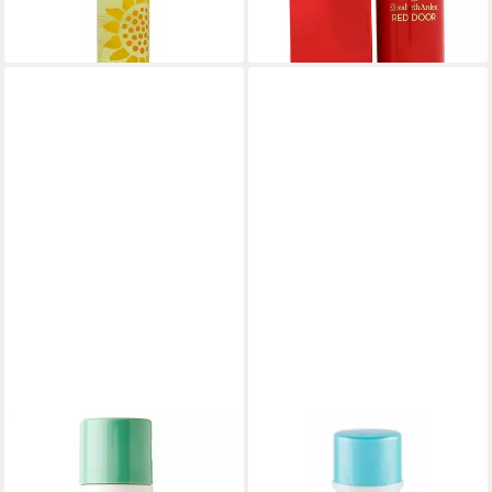
15,41 €
lieferbar in 3 Wochen
(61,64 €/ 1 l)
lieferbar in 2 Wochen
ELIZABETH ARDEN
ELIZABETH ARDEN
Deo-Roller Elizabeth Arden
Deo-Roller Elizabeth Arden
Green Tea Deodorant Spray
Blue Grass Creme Deodorant