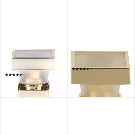
ELIZABETH ARDEN
ELIZABETH ARDEN
Eau de Parfum 5th Avenue
Eau de Parfum 5TH AVENUE
NYC
(219)
ab 10,00 €
(17)
(333,33 €/ 1 l)
ab 22,81 €
in 3-4 Werktagen bei dir
(18,25 €/ 100 ml)
leider ausverkauft