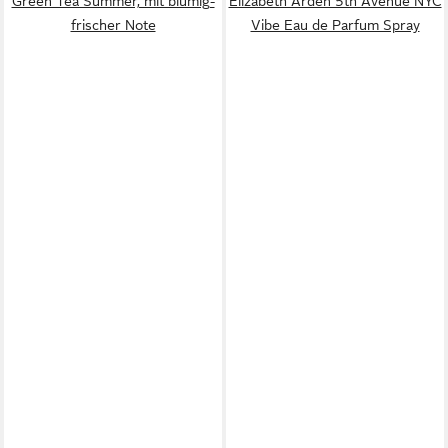
Green Tea Summer, mit blumig-
Elizabeth Arden 5th Avenue NYC
frischer Note
Vibe Eau de Parfum Spray