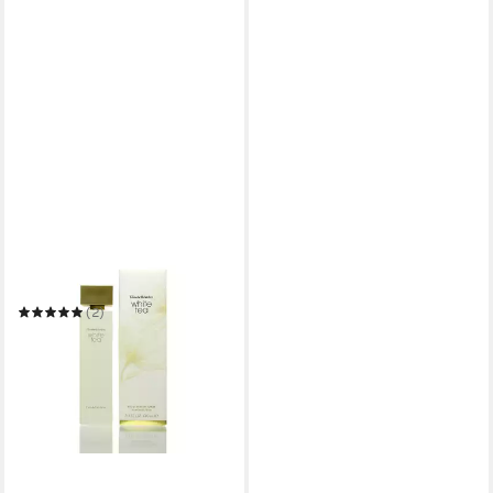
ELIZABETH ARDEN
Eau de Parfum Elizabeth
Arden White Tea Eau de
Parfum 100 ml
(2)
44,77 €
(447,70 €/ 1 l)
in 3-4 Werktagen bei dir