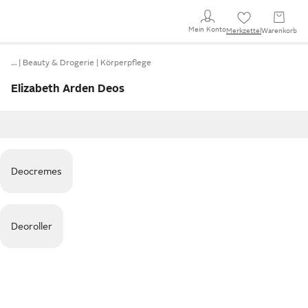
Mein Konto
Merkzettel
Warenkorb
…
Beauty & Drogerie
Körperpflege
Elizabeth Arden Deos
Deocremes
Deoroller