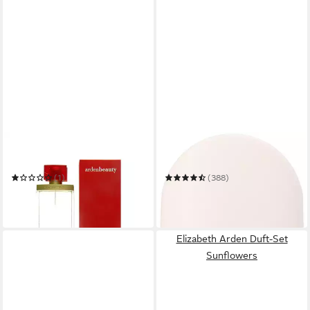
ELIZABETH ARDEN
ELIZABETH ARDEN
Eau de Parfum Beauty
Eau de Toilette Sunflowers
(1)
(388)
23,00 €
ab 10,87 €
(230,00 €/ 1 l)
(217,40 €/ 1 l)
lieferbar in 3 Wochen
in 9-11 Werktagen bei dir
Elizabeth Arden Duft-Set
Sunflowers