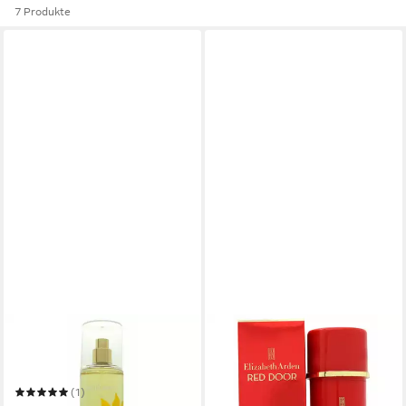
7 Produkte
ELIZABETH ARDEN
ELIZABETH ARDEN
Deo-Roller Elizabeth Arden
Deo-Roller Elizabeth Arden
Sunflowers Body Mist Spray
Red Door Deodorant Cream
18,42 €
(1)
(460,50 €/ 1 l)