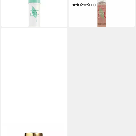
13,88 €
(1)
(347,00 €/ 1 l)
13,98 €
lieferbar in 2 Wochen
(59,24 €/ 1 l)
lieferbar in 4 Wochen
ELIZABETH ARDEN
Deo-Roller Elizabeth Arden