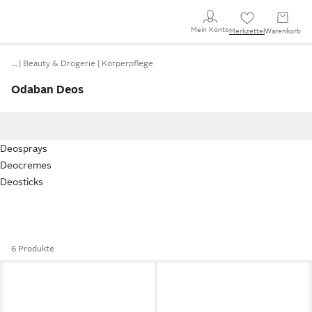
Mein Konto
Merkzettel
Warenkorb
…
Beauty & Drogerie
Körperpflege
Odaban Deos
Deosprays
Deocremes
Deosticks
6 Produkte