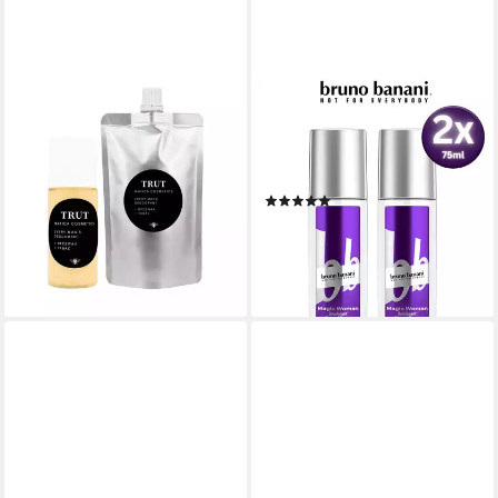
MATICA COSMETICS
SIBASTORE
Deo-Creme TRUT Deoroller
Deo-Spray Bruno Banani
Tabac & Nachfüllpack
Magic Woman - Deodorant
Natürliches Deo Set, 2-tlg.,
Spray für Frauen, 2 x 75ml
(6)
Handgefertigt in Deutschland
13,31 €
UVP
29,90 €
299,99 €
(88,73 €/ 1 l)
(199,99 €/ 100 ml)
-55%
lieferbar - in 4-5 Werktagen bei dir
lieferbar - in 2-3 Werktagen bei dir