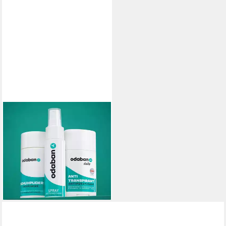
ODABAN
Deo-Set odaban® Set
Schuhpuder+Spray+Stick -
gegen Schwitzen und
Schuhgeruch, 1-tlg.
59,99 €
(42,85 €/ 100 g)
lieferbar - in 2-3 Werktagen bei dir