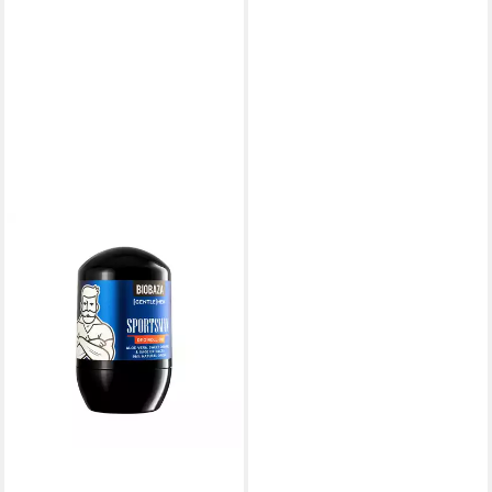
BIOBAZA
Deo-Roller Deo Roll-On
Sportsmen 50 ml –
Natürlicher 24h Schutz
10,49 €
(20,98 €/ 100 ml)
lieferbar - in 2-3 Werktagen bei dir