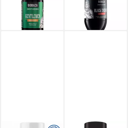
Stick mit Langzeitwirkung für
natürlicher Deo Roll-On Black
echte Gentelem
Energy
9,99 €
8,99 €
(20,81 €/ 100 ml)
(17,98 €/ 100 ml)
lieferbar - in 2-3 Werktagen bei dir
lieferbar - in 2-3 Werktagen bei dir
ODABAN
AMERICAN CREW