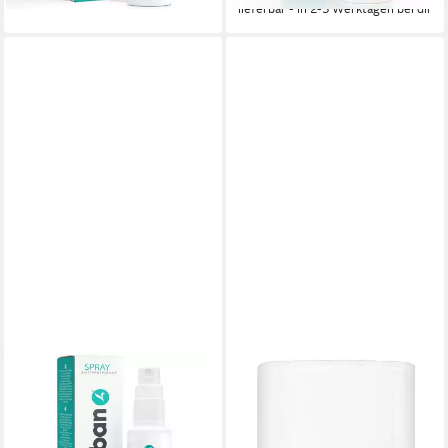
lieferbar - in 2-3 Werktagen bei dir
ODABAN
ODABAN
Deo-Pumpspray ODABAN
Deo-Stift odaban® daily
Antitranspirant Deo Spray gg.
Antitranspirant Deo Stick
starkes Schwitzen
gegen Schwitzen unisex, 1-tlg.