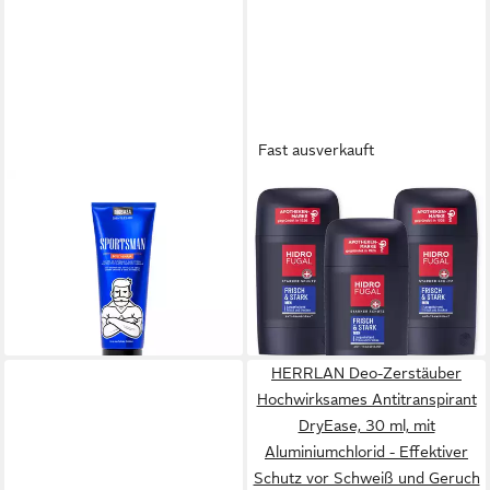
Fast ausverkauft
BIOBAZA
HIDROFUGAL
Duschgel Sportsmen 2in1
Deo-Stift Deo Men Frisch &
Body & Hair – Sportliches
Stark Stick 3x50ml
13,47 €
Duschgel & Shampoo
(89,80 €/ 1 l)
8,99 €
lieferbar - in 2-3 Werktagen bei dir
(4,09 €/ 100 ml)
lieferbar - in 2-3 Werktagen bei dir
HERRLAN Deo-Zerstäuber
Hochwirksames Antitranspirant
DryEase, 30 ml, mit
Aluminiumchlorid - Effektiver
Schutz vor Schweiß und Geruch