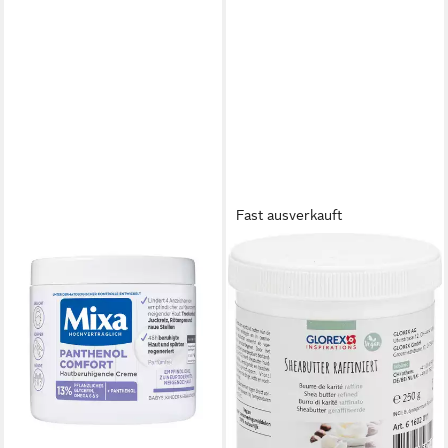
Fast ausverkauft
GLOREX
Körperbutter Sheabutter,
raffiniert 250g
20,49 €
lieferbar - in 4-5 Werktagen bei dir