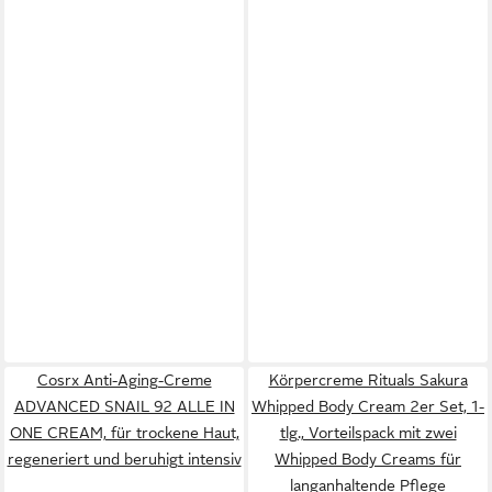
Cosrx Anti-Aging-Creme
Körpercreme Rituals Sakura
ADVANCED SNAIL 92 ALLE IN
Whipped Body Cream 2er Set, 1-
ONE CREAM, für trockene Haut,
tlg., Vorteilspack mit zwei
regeneriert und beruhigt intensiv
Whipped Body Creams für
langanhaltende Pflege