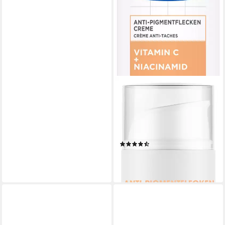
MIXA
Körpercreme MIXA ANTI-
PIGMENTFLECKEN CREME,
pflegt ungleichmäßige, müde
Haut
(14)
12,99 €
(259,80 €/ 1 l)
lieferbar - in 2-3 Werktagen bei dir