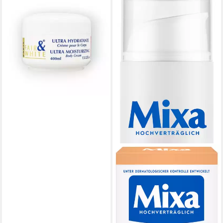
Körpercreme Ultra
Feuchtigkeitsspendend
14,95 €
UVP
20,00 €
(3,74 €/ 100 ml)
-25%
lieferbar - in 2-3 Werktagen bei dir