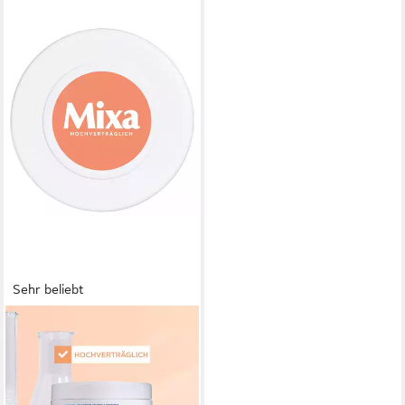
Sehr beliebt
MIXA
Körpercreme MIXA SHEA
INTENSIVE NÄHRENDE
CREME, für sehr trockene