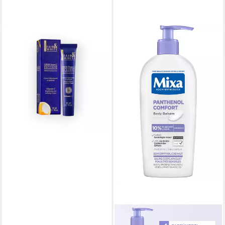
FAIR & WHITE PARIS
Hautcreme Exklusives mit
Vitamin C
10,95 €
UVP
17,00 €
(21,90 €/ 100 ml)
-36%
lieferbar - in 2-3 Werktagen bei dir