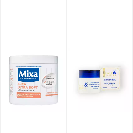
FAIR & WHITE PARIS
Hautcreme FW Purity Fade
Cream, Zielt auf dunkle
Flecken und ungleichmäßigen
Hautton ab
14,95 €
UVP
16,95 €
(7,48 €/ 100 ml)
-12%
lieferbar - in 2-3 Werktagen bei dir