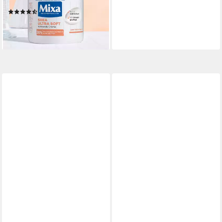
Haut für Babys, Kinder und
(51)
Erwachsene
7,99 €
(19,98 €/ 1 l)
lieferbar - in 2-3 Werktagen bei dir