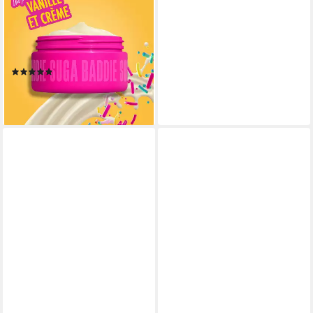
Körperbutter FAT OIL BODY
BUTTER SUGA BADDIE,
reichhaltige Körperbutter
Mini, mit 24h Hydration
(1)
9,99 €
(199,80 €/ 1 l)
lieferbar - in 1-2 Werktagen bei dir