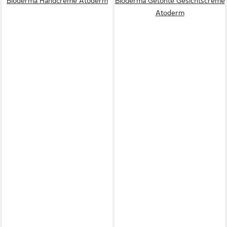
Bioderma Handcreme Atoderm
Bioderma Getönte Gesichtscreme
Atoderm