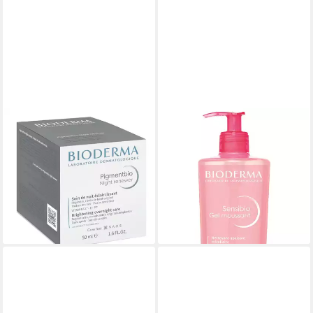
BIODERMA
BIODERMA
Gesichtspflege Pigmentbio
Gesichtsreinigungsgel
Night Renewer -, gegen
Sensibio Gel moussant,
Pigmentflecken
erhöht die Toleranzschwelle
ab 34,90 €
gereizter & intoleranter Haut
(698,00 €/ 1 l)
21,90 €
lieferbar - in 2-3 Werktagen bei dir
(43,80 €/ 1 l)
lieferbar - in 2-3 Werktagen bei dir