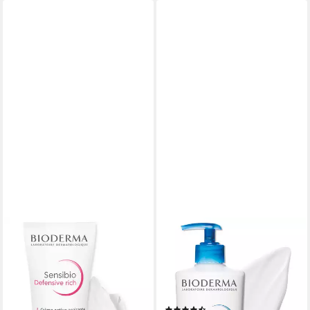
BIODERMA
BIODERMA
Gesichtspflege Sensibio
Bodylotion Atoderm Crème
Defensive rich -, pH-
Ultra -, verbessert die
hautneutral, unparfümiert und
Feuchtigkeitsversorgung der
hoch verträglich
Haut