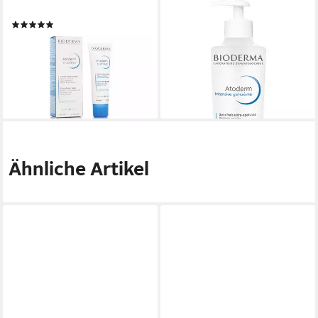
Hautcreme Atoderm
Hautcreme Atoderm Intensive
(1)
Gel Crème -, nährendes &
11,00 €
kühlendes Anti-Juckreiz-
(275,00 €/ 1 l)
Körperpflegegel
lieferbar - in 2-3 Werktagen bei dir
21,90 €
(109,50 €/ 1 l)
lieferbar - in 2-3 Werktagen bei dir
Ähnliche Artikel