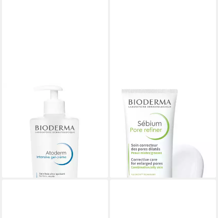
BIODERMA
BIODERMA
Körperbalsam Atoderm
Gesichtspflege Sébium Pore
Intensive Baume -
Refiner -, verengt die Poren,
ab 32,90 €
beugt Unreinheiten vor &
(65,80 €/ 1 l)
mattiert
lieferbar - in 2-3 Werktagen bei dir
ab 21,59 €
(719,67 €/ 1 l)
lieferbar - in 3-4 Werktagen bei dir