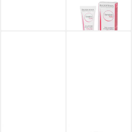
BIODERMA
BIODERMA
Körperbalsam
Hautcreme Sensibio
34,90 €
13,00 €
(69,80 €/ 1 l)
(325,00 €/ 1 l)
lieferbar - in 3-4 Werktagen bei dir
lieferbar - in 2-3 Werktagen bei dir
BIODERMA
BIODERMA