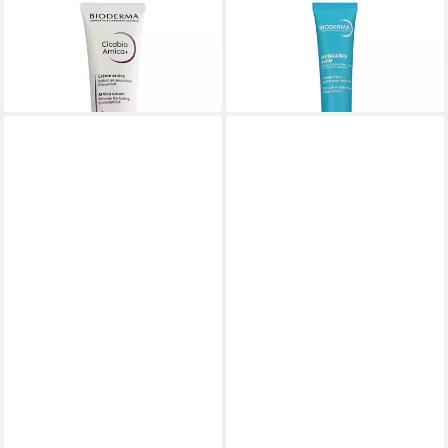
BIODERMA
BIODERMA
Hautcreme Cicabio
Hautcreme Hydrabio
12,00 €
19,50 €
(300,00 €/ 1 l)
(487,50 €/ 1 l)
lieferbar - in 2-3 Werktagen bei dir
lieferbar - in 2-3 Werktagen bei dir