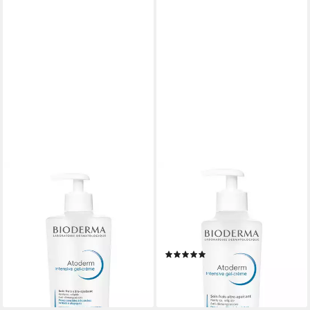
BIODERMA
BIODERMA
Hautcreme Atoderm Intensive
Körperbalsam Atoderm
Gel Crème -, nährendes &
Intensive Baume -,
kühlendes Anti-Juckreiz-
Regeneriert, repariert und
Körperpflegegel
durchfeuchtet die Haut
(1)
32,90 €
21,90 €
(65,80 €/ 1 l)
lieferbar - in 2-3 Werktagen bei dir
(109,50 €/ 1 l)
lieferbar - in 2-3 Werktagen bei dir