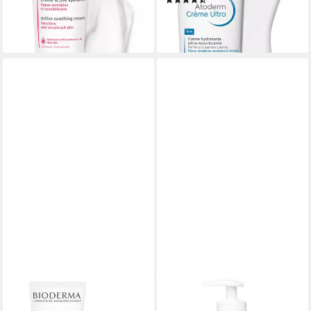
(2)
ab 13,50 €
32,90 €
(337,50 €/ 1 l)
lieferbar - in 2-3 Werktagen bei dir
(6,58 €/ 100 ml)
lieferbar - in 3-4 Werktagen bei dir
BIODERMA
BIODERMA
Gesichtspflege Sébium
Körperbalsam Atoderm