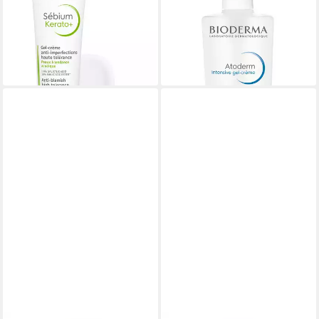
Kerato+ -, Anti-Unreinheiten:
Intensive Baume -
ab 32,90 €
eliminiert Pickel & Mitesser
(65,80 €/ 1 l)
ab 13,50 €
lieferbar - in 2-3 Werktagen bei dir
(450,00 €/ 1 l)
lieferbar - in 2-3 Werktagen bei dir