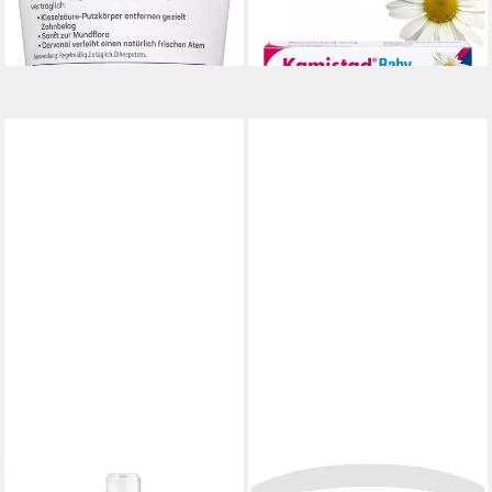
10,94 €
(5,85 €/ 100 ml)
lieferbar - in 2-3 Werktagen bei dir
(547,00 €/ 1 l)
lieferbar - in 2-3 Werktagen bei dir