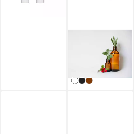
JONDI&MOON
Zahnpasta JONDI&MOON
Kräuter-Zahnpasta mit Fluorid
– natürlich & nachfüllbar
12,50 €
(50,00 €/ 1 l)
lieferbar - in 4-5 Werktagen bei dir