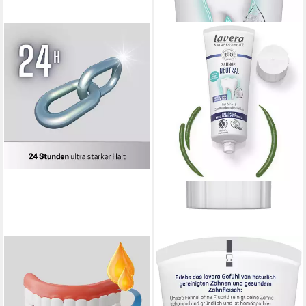
MEDOSAN
LAVERA
Zahnpasta
Zahnpasta Zahngel Neutral
Prothesenhaftcreme OlivaFix
Fluoridfrei, (1-St)
ab 4,39 €
Gold, mit organischem