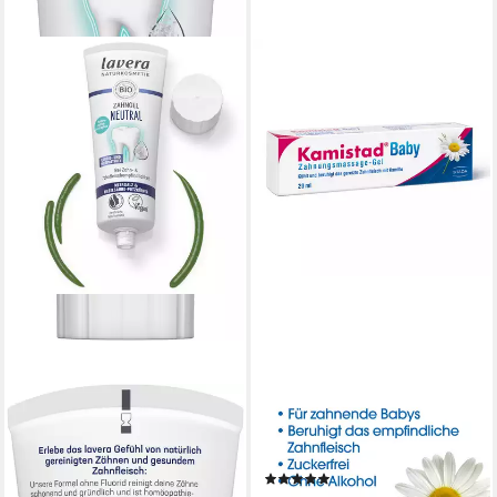
LAVERA
KAMISTAD®
Zahnpasta Zahngel Neutral
Zahnpasta Baby
Fluoridfrei, (1-St)
Zahnungsmassage-Gel, (1-St)
(1)
ab 4,39 €