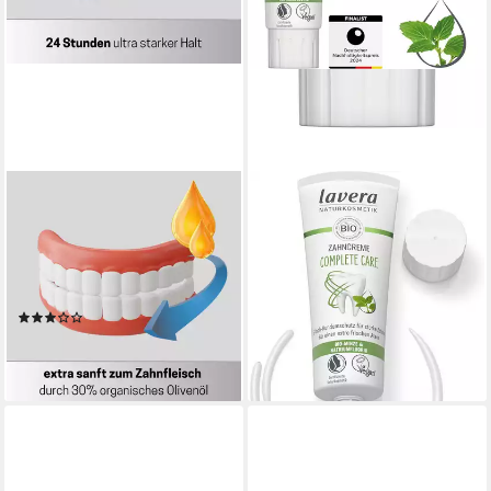
MEDOSAN
LAVERA
Zahnpasta
Zahnpasta Complete Care
Prothesenhaftcreme OlivaFix
Zahncreme, (1-St)
3,29 €
Gold, mit organischem
(4,39 €/ 100 ml)
Olivenöl für zusätzliche Pflege
lieferbar - in 2-3 Werktagen bei dir
(4)
24,95 €
(33,27 €/ 100 g)
lieferbar - in 2-3 Werktagen bei dir