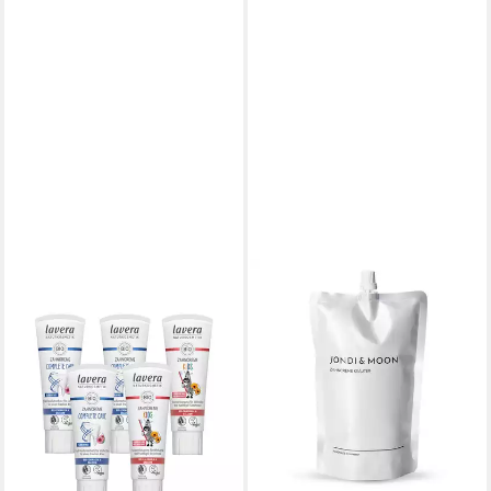
LAVERA
Zahnpasta Family Zahnpaste
Set, (375-St)
17,65 €
(4,71 €/ 100 ml)
lieferbar - in 2-3 Werktagen bei dir