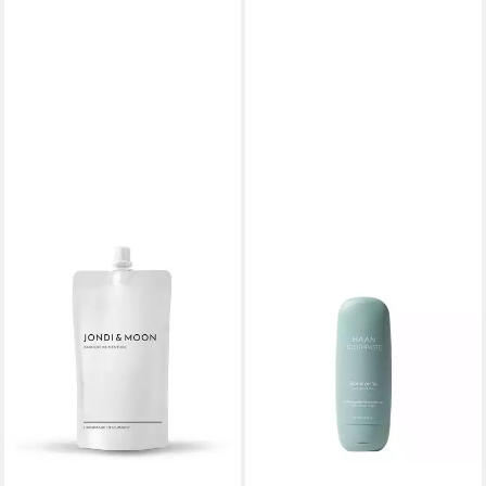
HAAN
Zahnpasta Toothpaste 55 ml
8,95 €
(16,27 €/ 100 ml)
lieferbar - in 2-3 Werktagen bei dir