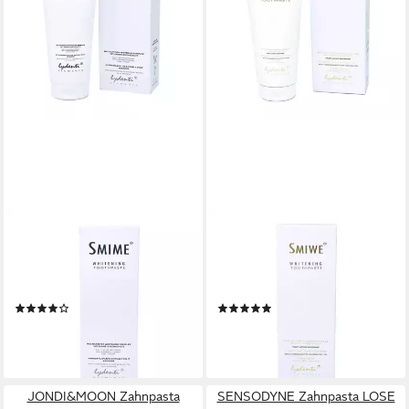
LYDENTI
LYDENTI
Zahnpasta LyDenti Zahnpasta
Zahnpasta LyDenti Zahnpasta
Elements SMIME Whitening
Elements SMIWE Whitening
Zahnpasta
Zahnpasta
(4)
(1)
22,75 €
22,75 €
(182,00 €/ 1 l)
(182,00 €/ 1 l)
lieferbar - in 3-4 Werktagen bei dir
lieferbar - in 3-4 Werktagen bei dir
JONDI&MOON Zahnpasta
SENSODYNE Zahnpasta LOSE