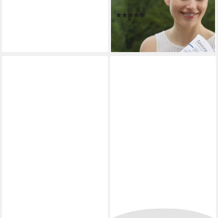
Fluoridfrei Zahncreme, (1-St)
(3)
ab 3,29 €
(4,39 €/ 100 ml)
lieferbar - in 2-3 Werktagen bei dir