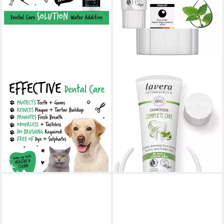
BUGALUGS
LAVERA
Tier-Zahncreme Bugalugs
Zahnpasta Complete Care
Zahnpflegelösung –
Zahncreme, (1-St)
3,29 €
Wasserzusatz für Hunde und
(4,39 €/ 100 ml)
Katzen, (Eine Flasche)
lieferbar - in 2-3 Werktagen bei dir
13,90 €
(55,60 €/ 1 l)
lieferbar - in 3-4 Werktagen bei dir