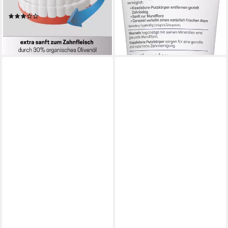
(5,85 €/ 100 ml)
Olivenöl für zusätzliche Pflege
lieferbar - in 2-3 Werktagen bei dir
(4)
24,95 €
(33,27 €/ 100 g)
lieferbar - in 2-3 Werktagen bei dir