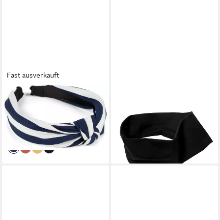
Fast ausverkauft
STYLEBREAKER
BRITTA MEIER
Haarband, 1-tlg., Haarreif mit
Haarband Breites Haarband in
Streifen Muster
Uni-Farbe Marke Britta Meier
13,95 €
13,95 €
lieferbar - in 2-3 Werktagen bei dir
lieferbar - in 4-5 Werktagen bei dir
+3