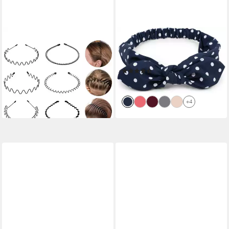
LUXUSKOLLEKTION
STYLEBREAKER
Haarband 6 Stück Metall
Haarband, 1-tlg., Haarband mit
Haarband Haarreifen Schwarz
Punkte Muster und Schleife
(5)
für Männer und Frauen
15,95 €
27,95 €
lieferbar - in 2-3 Werktagen bei dir
lieferbar - in 6-7 Werktagen bei dir
+4