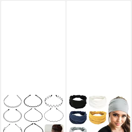
CACHITO
BWECUY
Haarband Herren Haarreif
Haarband 6er Stirnband
Haarreifen Damen Männer
Damen Breite Elastische
Haarband, 10-tlg.
Weiche Haarband Haarreifen
ab 14,99 €
20,99 €
29,99 €
30,99 €