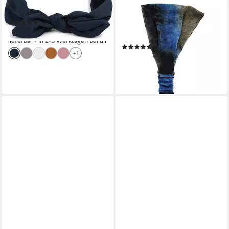
Haarband mit Schleife
Batik Farben Kopfband,
(1)
Kopftuch Stirnband für Yoga
14,95 €
und Sport Hairband
lieferbar - in 2-3 Werktagen bei dir
(2)
+1
12,95 €
lieferbar - in 3-4 Werktagen bei dir