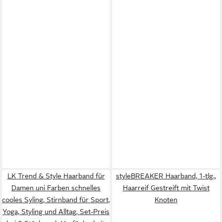
LK Trend & Style Haarband für
styleBREAKER Haarband, 1-tlg.,
Damen uni Farben schnelles
Haarreif Gestreift mit Twist
cooles Syling, Stirnband für Sport,
Knoten
Yoga, Styling und Alltag, Set-Preis