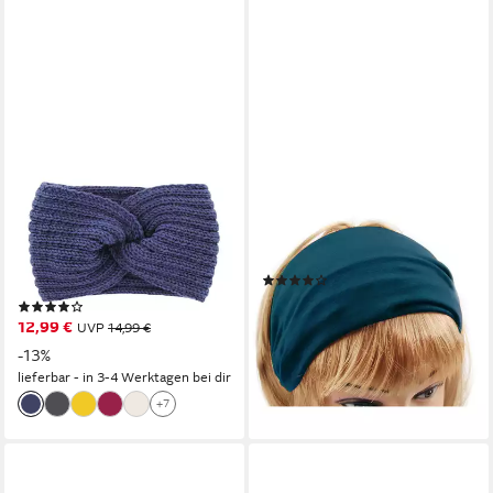
AXY
AXY
Haarband Damen Strick
Haarband Damen Haarband
Stirnband mit Twist Knoten,
Kopfband, Stirnband für Yoga
Strick Winter Stirnband
und Sport Hairband
(1)
Hairband
11,95 €
(8)
lieferbar - in 3-4 Werktagen bei dir
12,99 €
UVP
14,99 €
-13%
lieferbar - in 3-4 Werktagen bei dir
+7