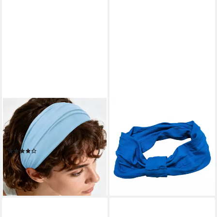
AXY
BRITTA MEIER
Haarband Damen Haarband
Haarband Special Haarband
Kopfband, Stirnband für Yoga
aus feinem Crinkel-Stoff mit
und Sport Hairband
Schlaufe
(9)
18,95 €
11,95 €
lieferbar - in 4-5 Werktagen bei dir
lieferbar - in 3-4 Werktagen bei dir
+13