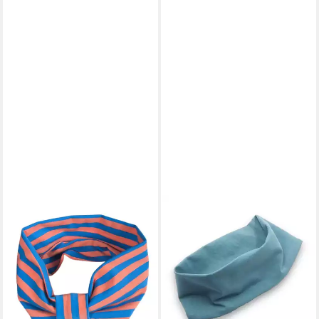
BRITTA MEIER
BRITTA MEIER
Haarband Stylische Baumwoll-
Haarband Breites Haarband in
Jersey Haarbänder mit
Uni-Farbe Marke Britta Meier
13,95 €
Schlaufe Marke Britta Meier
lieferbar - in 4-5 Werktagen bei dir
17,95 €
lieferbar - in 4-5 Werktagen bei dir
+3
+5