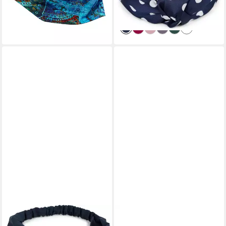
15,95 €
lieferbar - in 2-3 Werktagen bei dir
+3
STYLEBREAKER
AXY
Haarband, 1-tlg., Einfarbiges
Haarband Damen Haarband