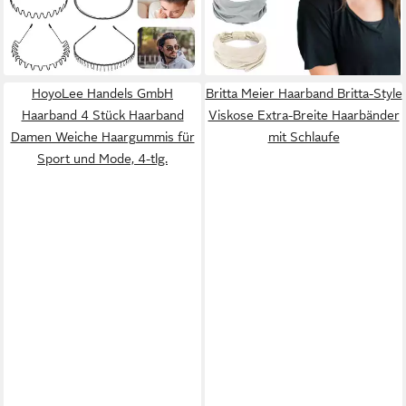
-50%
-32%
lieferbar - in 5-6 Werktagen bei dir
lieferbar in 2 Wochen
HoyoLee Handels GmbH
Britta Meier Haarband Britta-Style
Haarband 4 Stück Haarband
Viskose Extra-Breite Haarbänder
Damen Weiche Haargummis für
mit Schlaufe
Sport und Mode, 4-tlg.