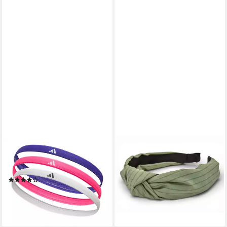
ADIDAS PERFORMANCE
STYLEBREAKER
Haarband Adidas Hairbands
Haarband, 1-tlg., Haarreif
im 3er Set
Gestreift mit Twist Knoten
(5)
16,95 €
15,00 €
lieferbar - in 2-3 Werktagen bei dir
lieferbar - in 2-3 Werktagen bei dir
+3