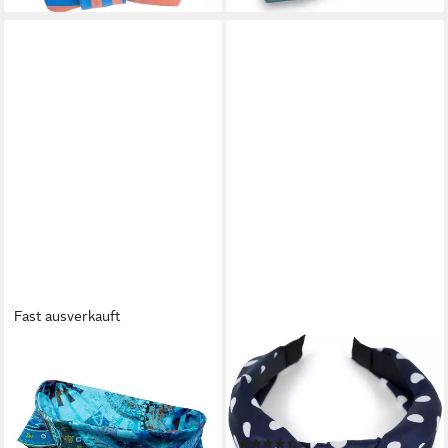
Fast ausverkauft
BRITTA MEIER
STYLEBREAKER
Haarband Art-Haarbänder
Haarband, 1-tlg., Haarreif
16,95 €
gepunktet mit Knoten
lieferbar - in 4-5 Werktagen bei dir
Rockabilly
(7)