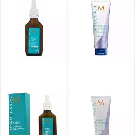
MOROCCANOIL
MOROCCANOIL
Kopfhaut-Pflegelotion Scalp
Haarspülung Shampoo &
Treatment Oil No More
Spülung Sets für Frauen
49,17 €
ab 27,29 €
(1.092,67 €/ 1 l)
(136,45 €/ 1 l)
lieferbar - in 9-11 Werktagen bei
lieferbar - in 8-10 Werktagen bei
dir
dir