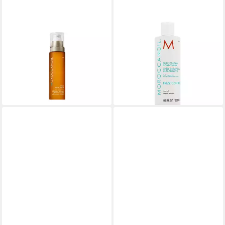
MOROCCANOIL
MOROCCANOIL
Körperpflegemittel Night
Haarspülung Frizz Control
Body Serum
conditioner (Pflegespülung) -
ab 37,95 €
Inhalt:
(75,90 €/ 100 ml)
ab 31,13 €
lieferbar - in 2-3 Werktagen bei dir
(124,52 €/ 1 l)
lieferbar - in 8-10 Werktagen bei
dir