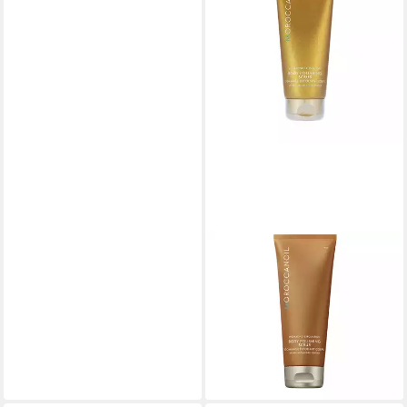
MOROCCANOIL
Körperpeeling, Body
Fragrance Originale, Argan
Oil, Exfoliating, Body Scrub
ab 35,71 €
(178,55 €/ 1 l)
lieferbar - in 8-10 Werktagen bei
dir