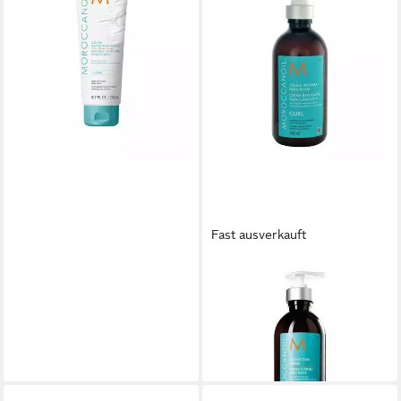
Haarpflege-Set COLOR
DEPOSITING MASK high-
shine gloss #Clear
ab 33,97 €
(169,85 €/ 1 l)
lieferbar - in 8-10 Werktagen bei
dir
Fast ausverkauft
MOROCCANOIL
Haarfestiger Curl Intensive
Locken Creme
ab 31,50 €
(105,00 €/ 1 l)
lieferbar - in 5-6 Werktagen bei dir