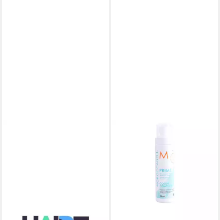
MOROCCANOIL
Haarmaske Moroccanoil
Restorative Hair Mask 250ml
55,59 €
(222,36 €/ 1 l)
lieferbar - in 2-3 Werktagen bei dir