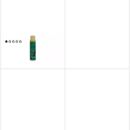
MOROCCANOIL
Haarspülung Color Complete
Spray
(1)
ab 36,89 €
(230,56 €/ 1 l)
lieferbar - in 8-10 Werktagen bei
dir