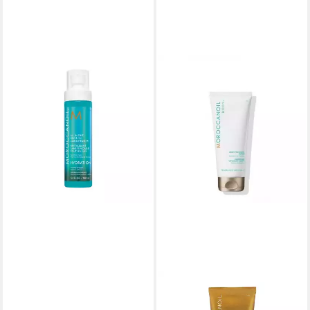
MOROCCANOIL
Leave-in Pflege All-in-One
Conditioner, -, 1-tlg., -,
Feuchtigkeitsspendend,
Entwirrend, Hitzeschutz
ab 36,85 €
(230,31 €/ 1 l)
lieferbar - in 2-3 Werktagen bei dir