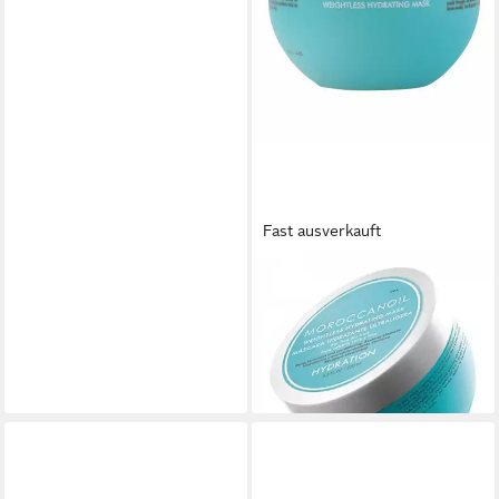
Fast ausverkauft
MOROCCANOIL
Haarmaske Hydratation
Leichte Feuchtigkeitsmaske
ab 50,41 €
(201,64 €/ 1 l)
lieferbar - in 2-3 Werktagen bei dir