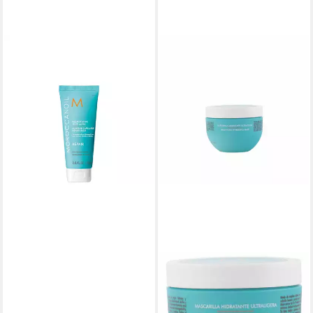
MOROCCANOIL
Haarmaske Repair Hair Mask
75 ml, für sichtbar
gesünderes, kräftigeres und
glänzenderes Haar
24,39 €
(325,20 €/ 1 l)
lieferbar - in 2-3 Werktagen bei dir