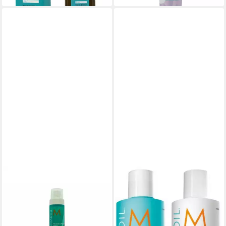
MOROCCANOIL
Haarpflege-Set Volume Duo,
Set, 2-tlg., Shampoo +
Conditioner, Volumengebend
61,35 €