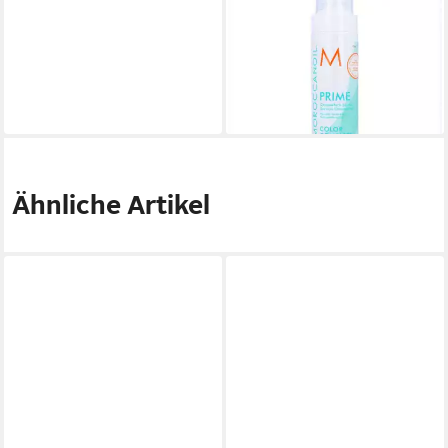
Haarmaske Color Complete
Chromatech Color Prime
15,31 €
(95,69 €/ 1 l)
lieferbar - in 8-10 Werktagen bei
dir
Ähnliche Artikel