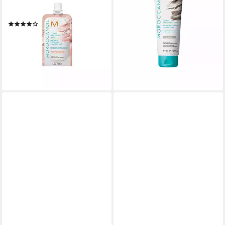
Haarpflege-Set Color
Haarmaske Color Depositing
Depositing Mask
Haar Färbung Creme Maske
(2)
für nährende Platin
22,48 €
ab 39,63 €
(749,33 €/ 1 l)
(198,15 €/ 1 l)
lieferbar - in 2-3 Werktagen bei dir
lieferbar - in 8-10 Werktagen bei
dir
+1