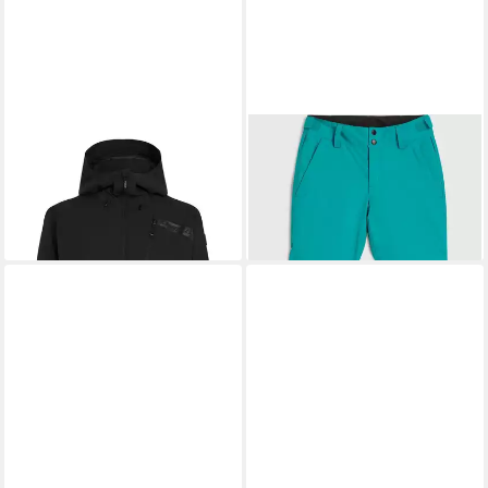
O'NEILL
Skijacke
O'NEILL
Skihose FWC'Cruz
169,99 €
UVP
199,99 €
SNOW PANTS
104,49 €
-15%