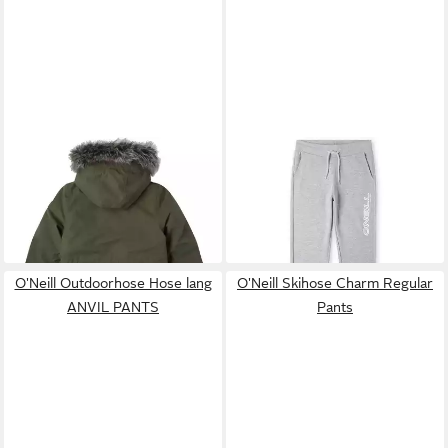
O'NEILL
Trekkingjacke Jacke
O'NEILL
Outdoorhose
JOURNEY PARKA
Sporthose lang CUBE
ab 96,00 €
ab 24,00 €
UVP
160,00 €
JOGGER
UVP
40,00 €
-40%
-40%
O'Neill Outdoorhose Hose lang
O'Neill Skihose Charm Regular
ANVIL PANTS
Pants