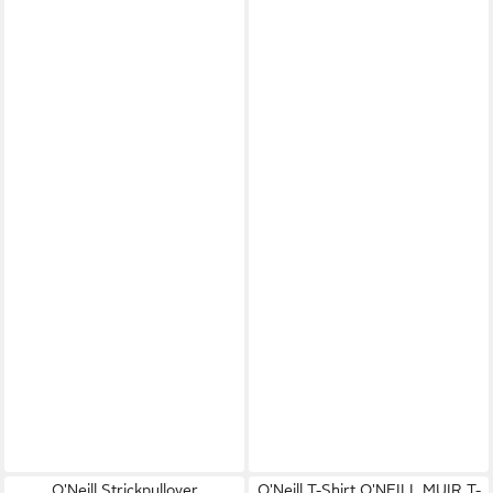
O'Neill Strickpullover
O'Neill T-Shirt O'NEILL MUIR T-