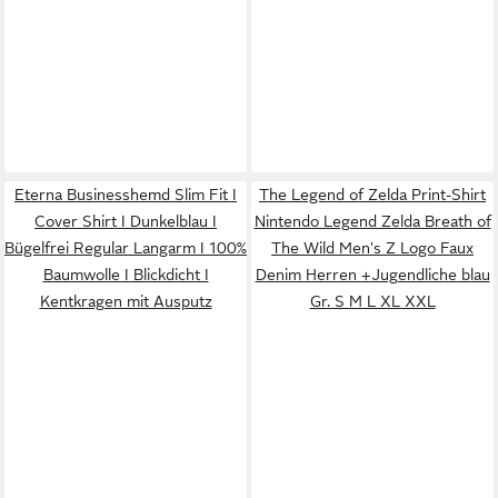
Eterna Businesshemd Slim Fit I
The Legend of Zelda Print-Shirt
Cover Shirt I Dunkelblau I
Nintendo Legend Zelda Breath of
Bügelfrei Regular Langarm I 100%
The Wild Men's Z Logo Faux
Baumwolle I Blickdicht I
Denim Herren +Jugendliche blau
Kentkragen mit Ausputz
Gr. S M L XL XXL