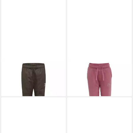
HUMMEL
Jogginghose
HUMMEL
Jogginghose
Hummel Hose
Hummel Hose Kids
36,68 €
24,44 €
UVP
44,95 €
UVP
29,95 €
-18%
-18%