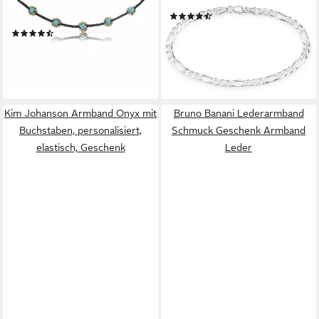
Festival Strand Accessoires
Armkette Figarokette
(224)
Goa Hippie
ab 69,00 €
(12)
lieferbar - in 1-2 Werktagen bei dir
15,99 €
lieferbar - in 5-6 Werktagen bei dir
Kim Johanson Armband Onyx mit
Bruno Banani Lederarmband
Buchstaben, personalisiert,
Schmuck Geschenk Armband
elastisch, Geschenk
Leder