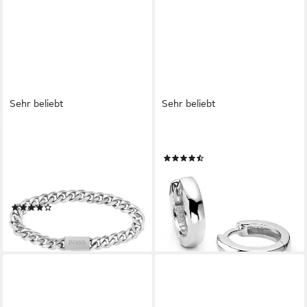
Sehr beliebt
Sehr beliebt
BOSS
AMOR
Armband Schmuck Edelstahl
Paar Creolen
(250)
Armschmuck Panzerkette
26,70 €
UVP
29,99 €
CHAIN LINK, mit Zirkonia
-11%
(synth)
lieferbar - in 1-2 Werktagen bei dir
(62)
89,00 €
lieferbar - in 1-2 Werktagen bei dir