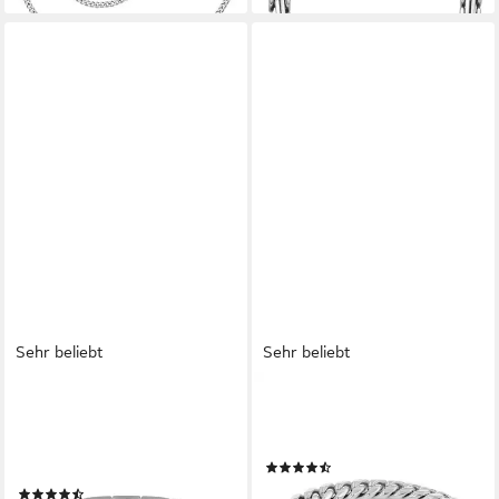
Sehr beliebt
Sehr beliebt
BOSS
TOMMY HILFIGER
Armband Schmuck Edelstahl
Armband Schmuck Edelstahl
Armschmuck Gliederkette
Armschmuck Panzerkette
(36)
METAL LINK
78,28 €
(49)