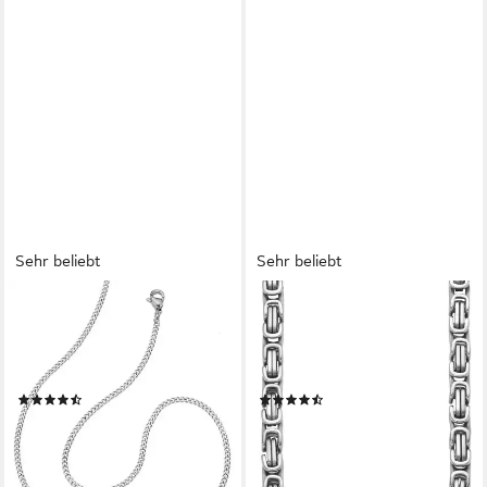
Sehr beliebt
Sehr beliebt
FIRETTI
FIRETTI
Panzerkette Schmuck
Edelstahlkette Schmuck
Geschenk Edelstahl
Geschenk Halskette
Collierkette 2,0 mm breit
Königskette versch. Längen
(191)
(391)
ab 14,72 €
ab 39,70 €
UVP
16,53 €
lieferbar - in 1-2 Werktagen bei dir
-11%
lieferbar - in 1-2 Werktagen bei dir