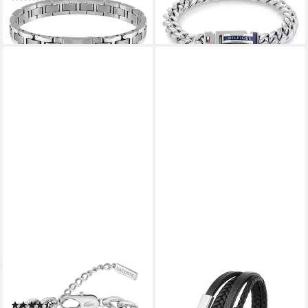
lieferbar - in 1-2 Werktagen bei dir
109,00 €
lieferbar - in 1-2 Werktagen bei dir
LACOSTE
UNIQAL.DE
Armkette CROCODILE
Lederarmband Herren
(18)
"SHAPE" handgefertigt,