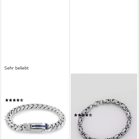
Sehr beliebt
TOMMY HILFIGER
FIRETTI
Armband Schmuck Edelstahl
Edelstahlarmband Schmuck
Armschmuck Panzerkette
Geschenk
(36)
Königskettengliederung, 6,7
78,28 €
mm
lieferbar - in 1-2 Werktagen bei dir
(101)
ab 23,34 €
UVP
26,23 €
-11%
lieferbar - in 1-2 Werktagen bei dir