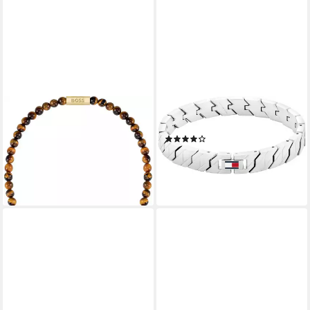
BOSS
TOMMY HILFIGER
Edelstahlkette SPHERE, mit
Armband LARS, mit Emaille
(15)
Tigerauge
69,00 €
189,00 €
UVP
209,00 €
lieferbar - in 1-2 Werktagen bei dir
-10%
lieferbar - in 1-2 Werktagen bei dir