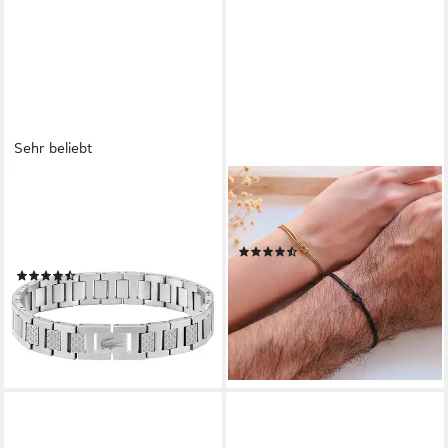
Sehr beliebt
LACOSTE
OTANTO
Gliederarmband
Armband Liebesknoten
METROPOLE, mit oder ohne
Armband Partnerarmband
(6)
Stein
21,90 €
UVP
29,90 €
(122)
(1,00 €/ 1 Stk)
ab 89,00 €
-27%
lieferbar - in 1-2 Werktagen bei dir
lieferbar - in 2-3 Werktagen bei dir