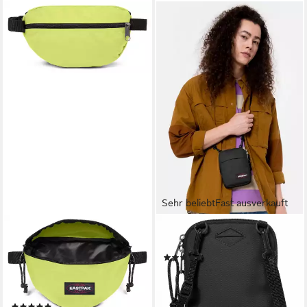
Sehr beliebt
Fast ausverkauft
EASTPAK
EASTPAK
Bauchtasche SPRINGER,
Mini Bag BUDDY
(41)
Unisex Gürteltasche, Minibag
ab 27,95 €
im lässigen Look, mit Logo-
lieferbar - in 1-2 Werktagen bei dir
Aufnäher
+1