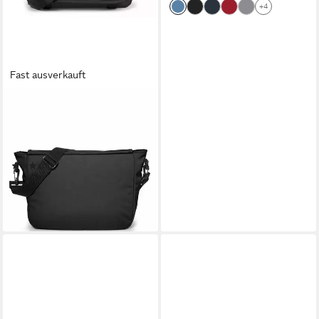
+4
Fast ausverkauft
EASTPAK
Umhängetasche JR Black
(schwarz), Schultertasche mit
gepolsterten Schultergurt
(3)
ab 40,39 €
lieferbar - in 2-3 Werktagen bei dir