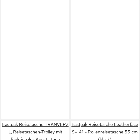
Eastpak Reisetasche TRANVERZ
Eastpak Reisetasche Leatherface
L, Reisetaschen-Trolley mit
S+ 41 - Rollenreisetasche 55 cm
funktionaler Ausstattung
(black)