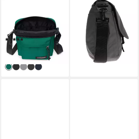
EASTPAK
EASTPAK
Schultertasche ARCADE MINI
Umhängetasche Große
BAG, Umhängetasche mit
Herren Damen Messenger
Reißverschlussfächern und
Bag Tasche Umhängetasche
großem Steckfach
(1 tlg), wasserabweisend
(1)
44,95 €
UVP
69,95 €
26,53 €
UVP
35,00 €
-36%
-24%
lieferbar - in 2-3 Werktagen bei dir
lieferbar - in 1-2 Werktagen bei dir