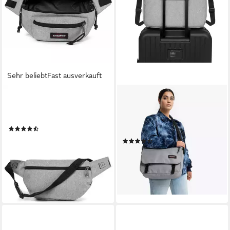
Sehr beliebt
Fast ausverkauft
EASTPAK
EASTPAK
Bauchtasche DOGGY BAG, im
Messenger Bag Delegate +,
praktischen Design
Umhängetasche
(173)
Arbeitstasche Schultasche
ab 28,88 €
(28)
ab 53,00 €
UVP
60,00 €
-12%
lieferbar - in 1-2 Werktagen bei dir
lieferbar - in 1-2 Werktagen bei dir
+1
+1