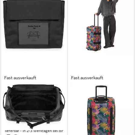
Fast ausverkauft
Fast ausverkauft
EASTPAK
EASTPAK
Reisetasche DUFFEL PACK
Weichgepäck-Trolley
M, Weekender, Reisetasche,
Tranverz, 2 Rollen, Polyester
157,25 €
Sporttasche
UVP
185,00 €
ab 99,00 €
UVP
130,00 €
-15%
lieferbar - in 2-3 Werktagen bei dir
-24%
lieferbar - in 2-3 Werktagen bei dir
+5