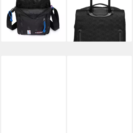
Bag, Basketball NBA
funktionalen Details
29,71 €
210,32 €
UVP
40,00 €
-26%
lieferbar - in 1-2 Werktagen bei dir
lieferbar - in 2-3 Werktagen bei dir