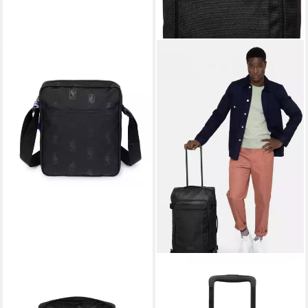
EASTPAK
EASTPAK
Schultertasche ARCADE MINI
Reisetasche TRANVERZ M,
BAG, Mini Bag, Messenger
Reisetaschen-Trolley mit