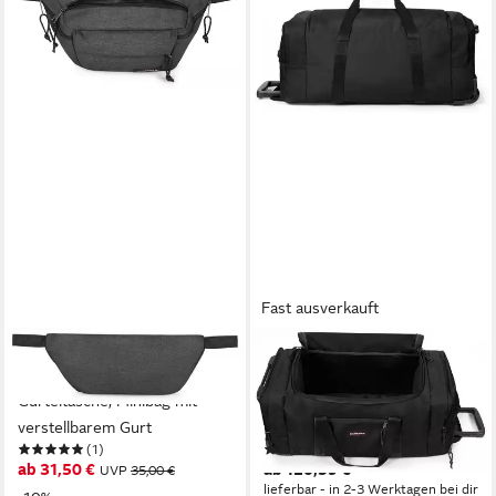
Fast ausverkauft
EASTPAK
EASTPAK
Bauchtasche WAIST PAK'R,
Weichgepäck-Trolley
Gürteltasche, Minibag mit
Leatherface M +, 2 Rollen, mit
verstellbarem Gurt
ausreichend Platz
(1)
(3)
ab 31,50 €
ab 120,59 €
UVP
35,00 €
lieferbar - in 2-3 Werktagen bei dir