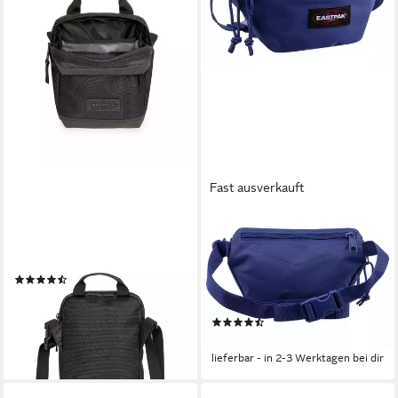
Fast ausverkauft
EASTPAK
EASTPAK
Mini Bag THE ONE CNNCT, im
Gürteltasche 0A5BA6
praktischen Design
Springer kleine
(2)
Umhängetasche Hüfttasche
ab 35,95 €
UVP
45,00 €
(1-tlg)
-20%
(18)
lieferbar - in 1-2 Werktagen bei dir
25,90 €
lieferbar - in 2-3 Werktagen bei dir