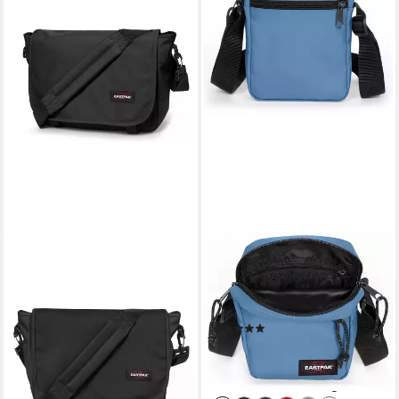
EASTPAK
Schultertasche THE ONE
Aviator Blue, mit
verstellbarem Schulterriemen
(287)
ab 27,00 €
UVP
30,00 €
-10%
lieferbar - in 1-2 Werktagen bei dir