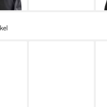
en bei dir
liefe
kel