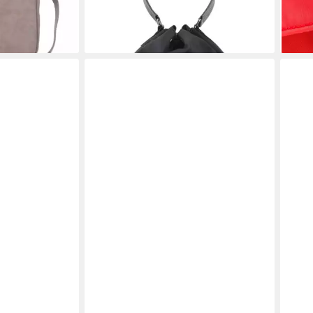
in black
in ko
en bei dir
119,95 €
119,
lieferbar - in 2-3 Werktagen bei dir
liefe