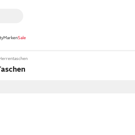
ty
Marken
Sale
 Herrentaschen
Taschen