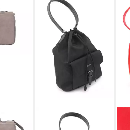
BREE
BRE
nbul 7 -
Schultertasche BREE Barcelona
Schu
NYLON 15 - Schultertasche / Beutel
NYLO