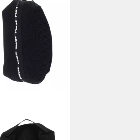
E
etiktasche Punch Air 5
0 €
UVP
50,00 €
%