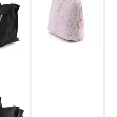
Handtasche BREE Boston 2 - Pouch
in ice
69,95 €
lieferbar - in 2-3 Werktagen bei dir
BRE
Kosm
25,0
-50