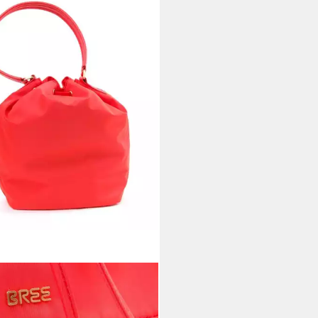
E
ltertasche BREE Barcelona
N 15 - Schultertasche / Beutel