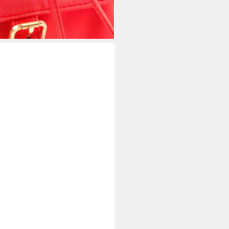
ralle
95 €
rbar - in 2-3 Werktagen bei dir