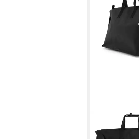
BREE
Reisetasche Punch
201,60 €
UVP
280,00 €
-28%