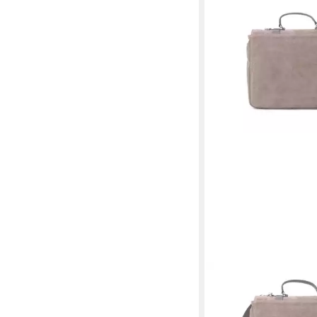
BREE
Aktentasche BREE Ista
Aktentasche in truffle