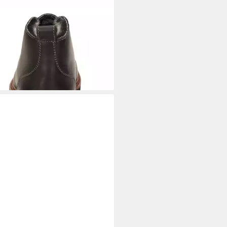
UX
Adalrik-701-LF-H
ürstiefelette
59,95 €