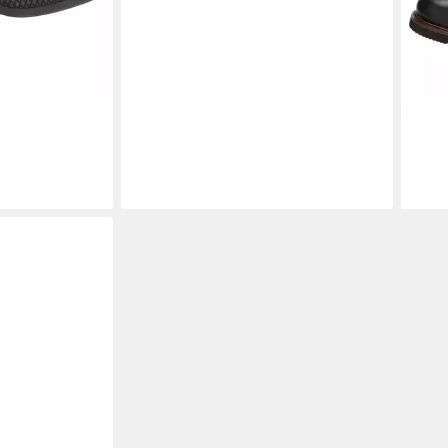
rboots
SIO
ab 1
-20