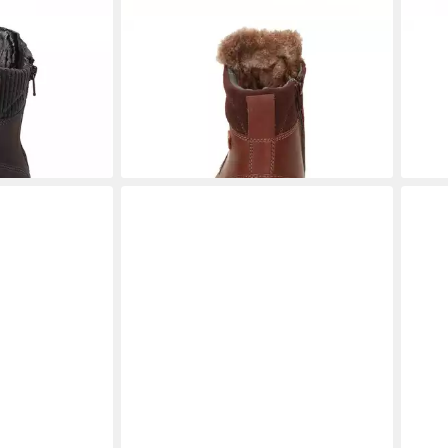
X-LF-H
SIOUX
Adalr.-704-TEX-LF-H
SIO
Stiefelette
Schn
ab 139,92 €
ab 1
0 €
UVP
179,90 €
-22%