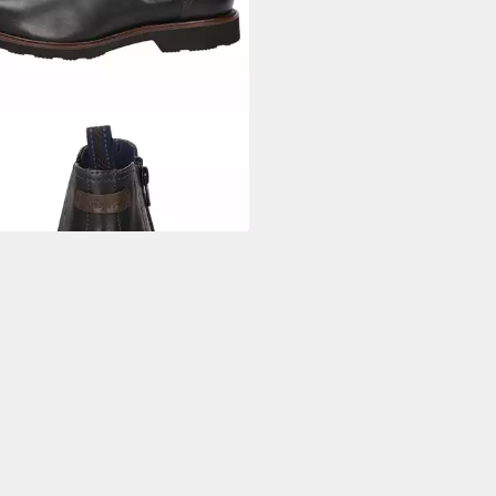
UX
Dilip-717-H Stiefelette
19,95 €
UVP
149,95 €
%