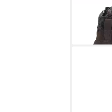
SIOUX
Adalr.-704-TE
Stiefelette
ab 139,92 €
UVP
179,9
-22%