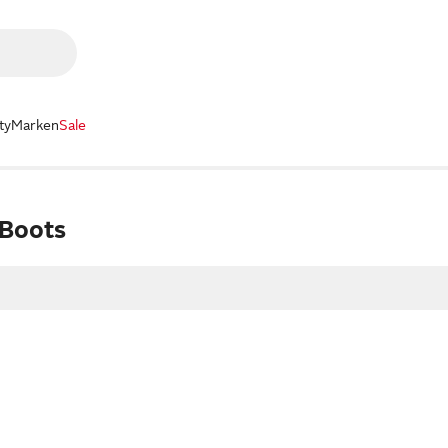
ty
Marken
Sale
 Boots