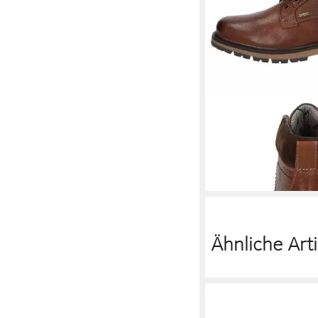
SIOUX
Jadranko-700
Stiefelette
149,95 €
Ähnliche Arti