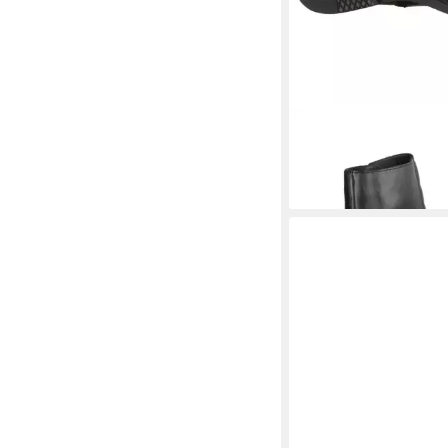
SIOUX
Lanford Schnü
ab 149,90 €