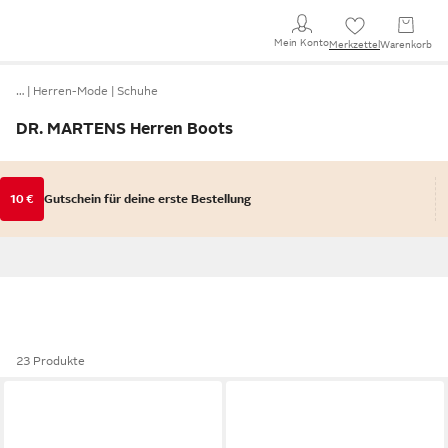
Mein Konto
Merkzettel
Warenkorb
…
Herren-Mode
Schuhe
DR. MARTENS Herren Boots
10 €
Gutschein für deine erste Bestellung
23 Produkte