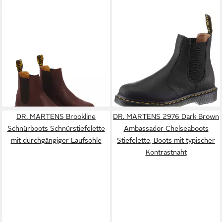
DR. MARTENS
Chelseaboots
DR. MARTENS
2976
Blockabsatz, Stiefelette mit
AMBASSADOR schmale Form
200,00 €
ab 180,00 €
Stretcheinsätzen
Chelseaboots Schlupfstiefel,
UVP
200,00 €
Stiefelette mit Stretch-
-10%
Einsätzen in schmaler Form
DR. MARTENS Brookline
DR. MARTENS 2976 Dark Brown
Schnürboots Schnürstiefelette
Ambassador Chelseaboots
mit durchgängiger Laufsohle
Stiefelette, Boots mit typischer
Kontrastnaht