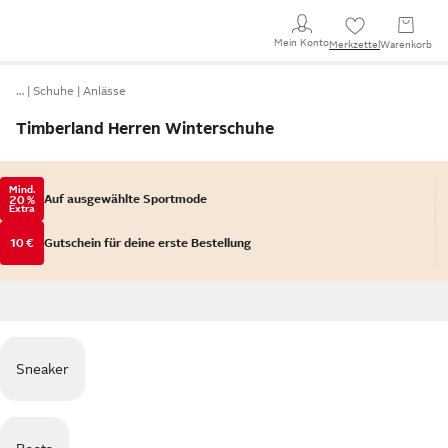
Mein Konto
Merkzettel
Warenkorb
…
Schuhe
Anlässe
Timberland Herren Winterschuhe
Mind.
Auf ausgewählte Sportmode
20 %
Extra
10 €
Gutschein für deine erste Bestellung
Sneaker