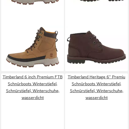
TIMBERLAND
TBL Orig Ultra
TIMBERLAND
Larchmont II
WP Boot Schnürboots
WP Chukka Schnürboots
ab 103,99 €
ab 120,99 €
Winterstiefel, Schnürstiefel,
UVP
210,00 €
Winterstiefel, Schnürstiefel,
UVP
180,00 €
Winterschuhe, wasserdicht
-50%
Winterschuhe, wasserdicht
-33%
Timberland 6 inch Premium FTB
Timberland Heritage 6" Premiu
Schnürboots Winterstiefel,
Schnürboots Winterstiefel,
Schnürstiefel, Winterschuhe,
Schnürstiefel, Winterschuhe,
wasserdicht
wasserdicht