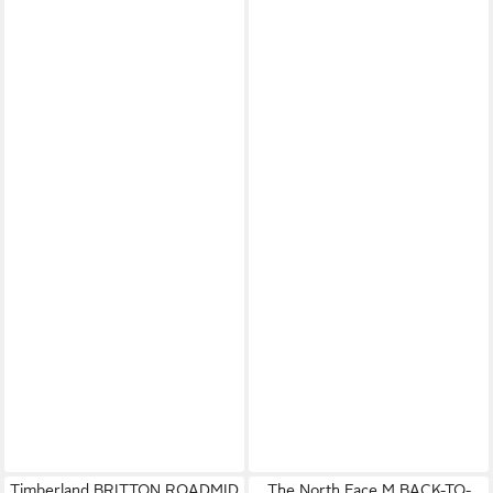
Timberland BRITTON ROADMID
The North Face M BACK-TO-