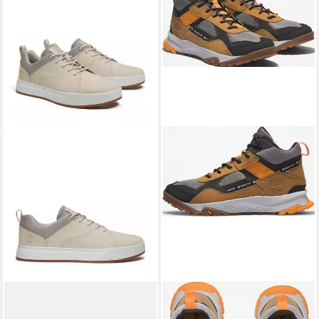
TIMBERLAND
MAPLE
TIMBERLAND
Lincoln Peak
GROVE LOW LACE UP
Mid Goretex Sneaker