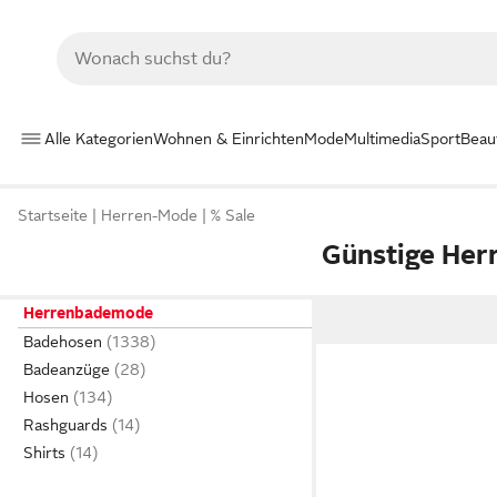
Alle Kategorien
Wohnen & Einrichten
Mode
Multimedia
Sport
Beau
Startseite
Herren-Mode
% Sale
Günstige He
Herrenbademode
Badehosen
Badeanzüge
Hosen
Rashguards
Shirts