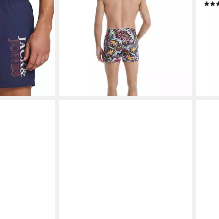
rtshorts mit
Schwimmhose
ab 1
39,96 €
UVP
49,95 €
-33
-20%
liefe
lieferbar - in 2-3 Werktagen bei dir
en bei dir