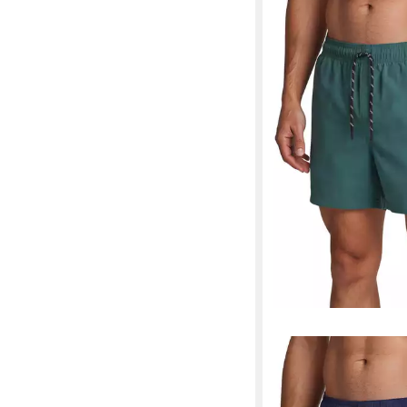
JACK & JONES
Badeshorts Herren B
JPSTMAUI SWIM MI