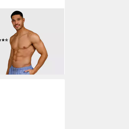
NOTTI
eshorts HESTER MEN SWIM
TS mit funktionellen Taschen,
elltrocknend
(8)
9,99 €
UVP
29,99 €
%
rbar - in 1-2 Werktagen bei dir