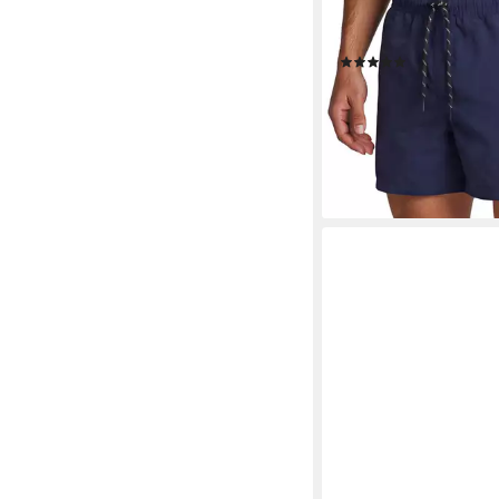
Regular Fit (2-St) Spo
Kordelzug
(5)
39,99 €
UVP
59,99 €
nur bis Dienstag
-33%
lieferbar - in 4-5 Werktag