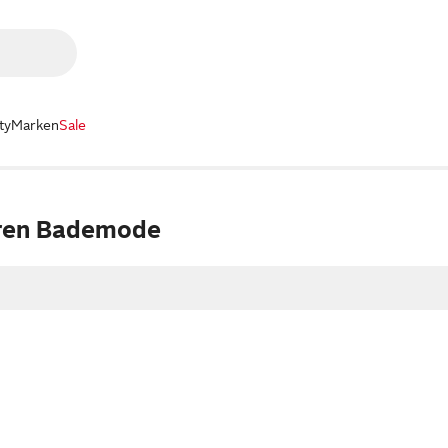
ty
Marken
Sale
rren Bademode