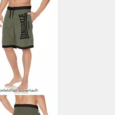
beliebt
Fast ausverkauft
SDALE
dshorts CLENNELL Badeshorts,
nhose aus Mesh