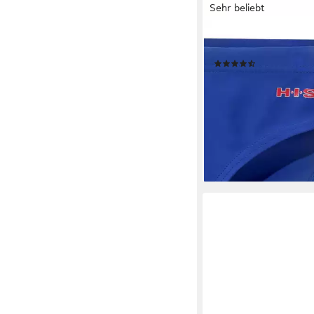
Sehr beliebt
H.I.S
Badeslip in klassische
(916)
22,99 €
25,99 €
-12%
lieferbar - in 1-2 Werktag