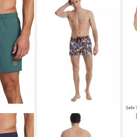
Sehr 
BLACKSPADE
LON
adehose
Badeshorts Short Pattern mit
Boar
X SMU 2PK
kurzem Bein locker geschnittene
Inne