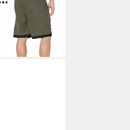
(2354)
9,99 €
UVP
29,90 €
%
rbar - in 1-2 Werktagen bei dir