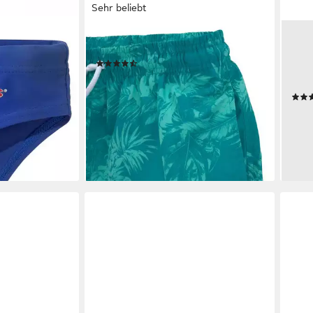
Sehr beliebt
CHIEMSEE
BRU
r Form
Badeshorts Esra mit Dschungelprint
Bad
(457)
SHOR
44,99 €
49,99 €
schn
-10%
en bei dir
lieferbar in 3 Wochen
ab 1
-33
liefe