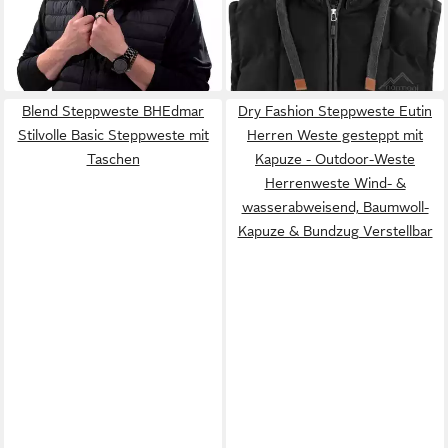
55,00 €
59,95 €
mit Kapuze mit Kapuze
UVP
80,00 €
Tropez Wattierte
-31%
Winterweste – winddichte
Outdoor Weste mit Kapuze
Blend Steppweste BHEdmar
Dry Fashion Steppweste Eutin
Stilvolle Basic Steppweste mit
Herren Weste gesteppt mit
Taschen
Kapuze - Outdoor-Weste
Herrenweste Wind- &
wasserabweisend, Baumwoll-
Kapuze & Bundzug Verstellbar