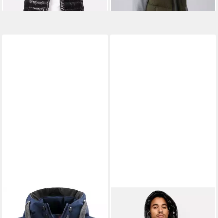
NORMANI
Steppweste
TRUEPRODIGY
Steppweste
Herren Winter-Steppweste
Darko Kapuze Reißverschluss