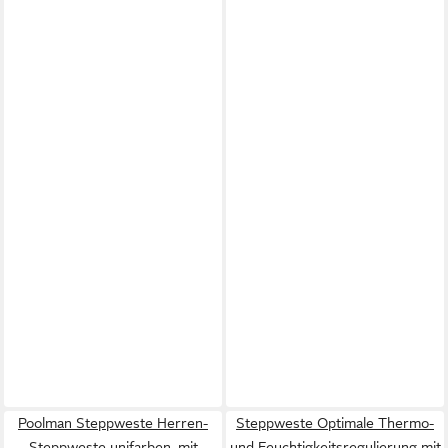
Poolman Steppweste Herren-
Steppweste Optimale Thermo-
Steppweste unifarben, mit
und Feuchtigkeitsregulierung mit